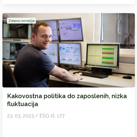
Zeleno omrežje
Kakovostna politika do zaposlenih, nizka
fluktuacija
23. 03. 2023 / ESG št. 177