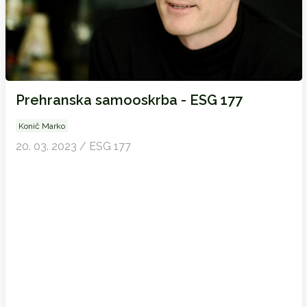
Prehranska samooskrba - ESG 177
Konič Marko
20. 03. 2023 / ESG 177