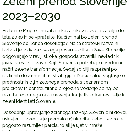
Zeleni prehod Slovenije
2023–2030
Preberite Pregled nekaterih kazalnikov razvoja za cilje do
leta 2030 in se vprašajte: Kakšen naj bo zeleni prehod
Slovenije do konca desetletja? Na ta strateški razvojni
izziv, ki je izziv za vsakega posameznika države Slovenije,
odgovarjajo v reviji stroka, gospodarstveniki, nevladniki,
javna sfera in država. Kajti Slovenija potrebuje izvedbeni
načrt zelene transformacije. Sedaj so cilji razpršeni po
različnih dokumentih in strategijah. Nacionalno soglasje o
prednostnih ciljih zelenega prehoda s seznamom
projektov in centralizirano projektno vodenje pa naj bo
rezultat enotnega razumevanja, kaj je tisto, kar res pelje k
zeleni identiteti Slovenije.
Dosedanje upravljanje zelenega razvoja Slovenije ni dovolj
usklajeno. Izvedba je premalo učinkovita. Zeleni razvoj je
pogosto razumljen parcialno ali je ujet v mreže