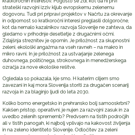
kratkoročnih interesov. Pogosto se zdi, kot da ni prvi
strateški razvojni izziv kljub evropskemu zelenemu
dogovoru. Tudi pri pripravi projektov v Načrtu za okrevanje
in odpornost so kratkoročni interesi preglasili dolgoročne,
kot da nemalo kazalnikov razvoja Slovenije ne zahteva, da
gledamo v prihodnje desetletje z drugačnimi očmi.
Zdajšnja streznitev je opomin. Je priložnost za skupnostni
zeleni, ekološki angažma na vseh ravneh – na makro in
mikro ravni. In je priložnost za ustvarjanje zelenega
duhovnega, političnega, strokovnega in menedžerskega
ozračja za nove ekološke rešitve.
Ogledala so pokazala, kje smo. H katerim ciljem smo
zavezani in kaj mora Slovenija storiti za drugačen scenarij
razvoja in za blaginjo ljudi do leta 2030.
Koliko bomo energetsko in prehransko bolj samooskrbni?
Kakšen pristop, operativni, je nujen za razvojni zasuk in za
uvedbo zelenih sprememb? Predvsem na tistih področjih
ali v tistih panogah, ki najbolj vplivajo na kakovost življenja
in na zeleno identiteto Slovenije. Odločitev za zeleni