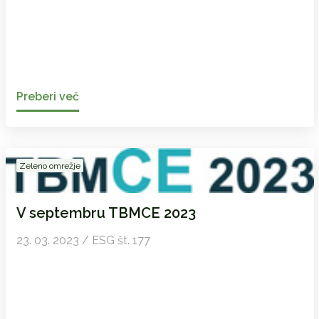
Preberi več
Zeleno omrežje
V septembru TBMCE 2023
23. 03. 2023 / ESG št. 177