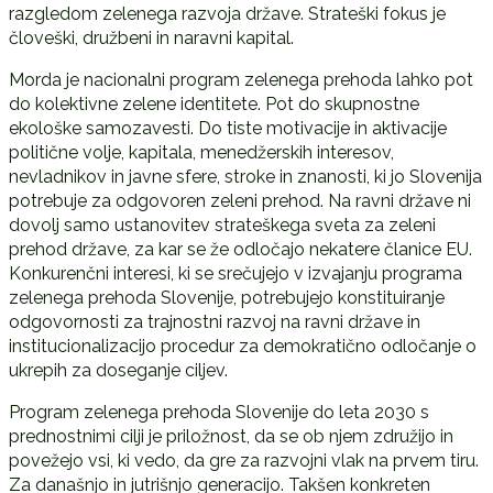
razgledom zelenega razvoja države. Strateški fokus je
človeški, družbeni in naravni kapital.
Morda je nacionalni program zelenega prehoda lahko pot
do kolektivne zelene identitete. Pot do skupnostne
ekološke samozavesti. Do tiste motivacije in aktivacije
politične volje, kapitala, menedžerskih interesov,
nevladnikov in javne sfere, stroke in znanosti, ki jo Slovenija
potrebuje za odgovoren zeleni prehod. Na ravni države ni
dovolj samo ustanovitev strateškega sveta za zeleni
prehod države, za kar se že odločajo nekatere članice EU.
Konkurenčni interesi, ki se srečujejo v izvajanju programa
zelenega prehoda Slovenije, potrebujejo konstituiranje
odgovornosti za trajnostni razvoj na ravni države in
institucionalizacijo procedur za demokratično odločanje o
ukrepih za doseganje ciljev.
Program zelenega prehoda Slovenije do leta 2030 s
prednostnimi cilji je priložnost, da se ob njem združijo in
povežejo vsi, ki vedo, da gre za razvojni vlak na prvem tiru.
Za današnjo in jutrišnjo generacijo. Takšen konkreten