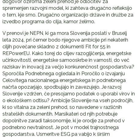
dogovor oziroma zeleni prehod je odločitev za
spremenjen razvojni model, ki zahteva drugačno refleksijo
o tem, kje smo. Drugačno organizacijo države in družbe za
izvedbo programa do cilja, kamor želimo.
V prenovi je NEPN, ki ga mora Slovenija poslati v Bruselj
leta 2024, pri čemer bodo njegove ambicije pri nekaterih
ciljih povečane skladno z dokumenti Fit for 55 in
REPowerEU. Kako torej do ciljev razogljičenja, energetske
učinkovitosti, energetske samooskrbe in varnosti, do več
raziskav in inovacij za večjo konkurenčnost gospodarstva?
Sporočila Podnebnega ogledala in Poročilo o izvajanju
Celovitega nacionalnega energetskega in podnebnega
načrta opozarjajo, spodbujajo in zavezujejo. Je razvoj
Slovenije vzdržen, če presojamo podatek o uporabi virov in
o ekološkem odtisu? Ambicije Slovenije na vseh področjih,
ki so vitalna za zeleni prehod, so navedene v različnih
strateških dokumentih. Marsikateri od njih potrebuje
dopolnitve zaradi taksonomije, ki je orodje za prehod v
podnebno nevtralnost. Je pot v model trajnostnega
gospodarstva. Usmeritve ESG pa vabijo k širšim