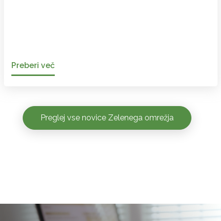
Preberi več
Preglej vse novice Zelenega omrežja