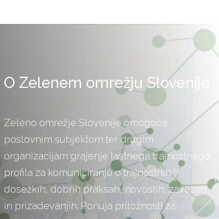
O Zelenem omrežju Slovenije
Zeleno omrežje Slovenije omogoča
poslovnim subjektom ter drugim
organizacijam grajenje lastnega trajnostnega
profila za komuniciranje o trajnostnih
dosežkih, dobrih praksah, novostih, zavezah
in prizadevanjih. Ponuja priložnosti za