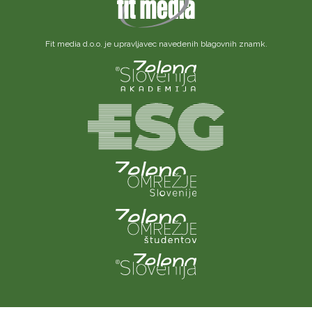
Fit media d.o.o. je upravljavec navedenih blagovnih znamk.