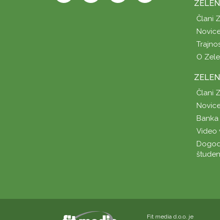
ZELEN
Člani 
Novice
Trajno
O Zel
ZELEN
Člani 
Novice
Banka 
Video 
Dogod
študen
Fit media d.o.o. je