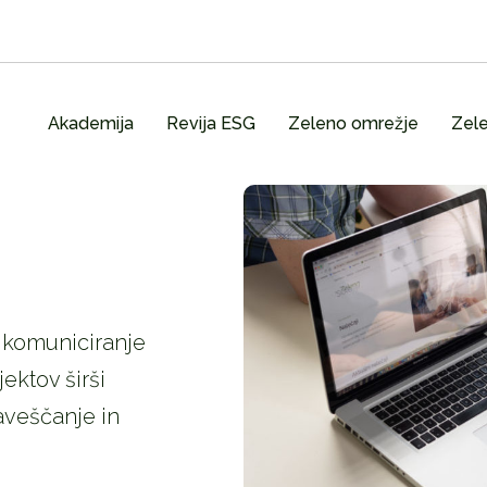
Akademija
Revija ESG
Zeleno omrežje
Zele
n komuniciranje
jektov širši
zaveščanje in