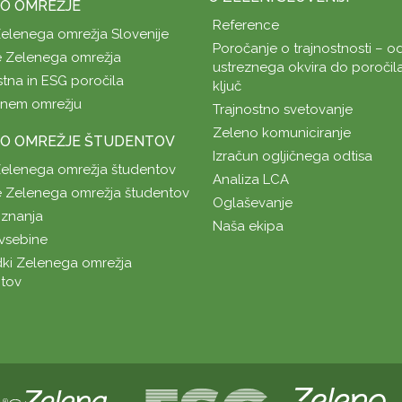
O OMREŽJE
Reference
Zelenega omrežja Slovenije
Poročanje o trajnostnosti – od
 Zelenega omrežja
ustreznega okvira do poročil
stna in ESG poročila
ključ
enem omrežju
Trajnostno svetovanje
Zeleno komuniciranje
O OMREŽJE ŠTUDENTOV
Izračun ogljičnega odtisa
Zelenega omrežja študentov
Analiza LCA
 Zelenega omrežja študentov
Oglaševanje
znanja
Naša ekipa
vsebine
ki Zelenega omrežja
tov