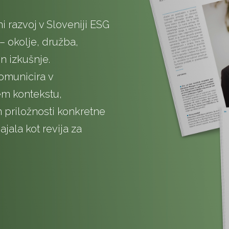
ni razvoj v Sloveniji ESG
– okolje, družba,
n izkušnje.
omunicira v
m kontekstu,
 priložnosti konkretne
ajala kot revija za