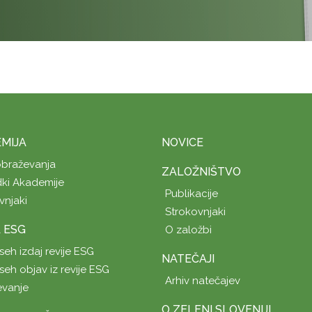
MIJA
NOVICE
obraževanja
ZALOŽNIŠTVO
ki Akademije
Publikacije
vnjaki
Strokovnjaki
A ESG
O založbi
seh izdaj revije ESG
NATEČAJI
seh objav iz revije ESG
Arhiv natečajev
evanje
O ZELENI SLOVENIJI