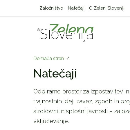
Založništvo
Natečaji
O Zeleni Sloveniji
Domača stran
/
Natečaji
Odpiramo prostor za izpostavitev i
trajnostnih idej, zavez, zgodb in pro
strokovni in splošni javnosti – za o
vključevanje.