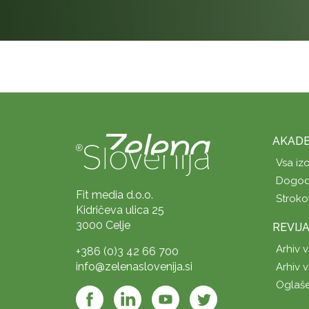
AKADE
Vsa iz
Dogod
Fit media d.o.o.
Stroko
Kidričeva ulica 25
3000 Celje
REVIJ
Arhiv v
+386 (0)3 42 66 700
info@zelenaslovenija.si
Arhiv v
Oglaš