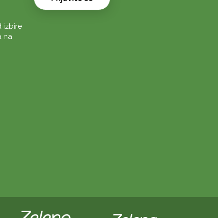
 izbire
a na