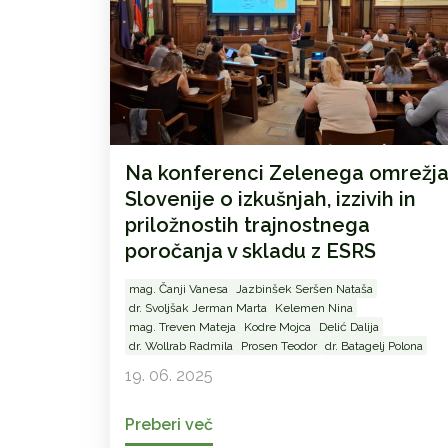
Na konferenci Zelenega omrežj
Slovenije o izkušnjah, izzivih in
priložnostih trajnostnega
poročanja v skladu z ESRS
mag. Čanji Vanesa
Jazbinšek Seršen Nataša
dr. Svoljšak Jerman Marta
Kelemen Nina
mag. Treven Mateja
Kodre Mojca
Delić Dalija
dr. Wollrab Radmila
Prosen Teodor
dr. Batagelj Polona
19. 06. 2025
Preberi več