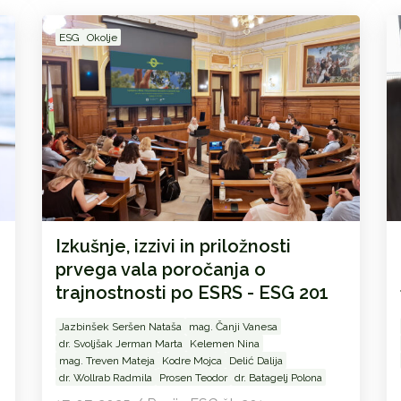
ESG
Okolje
Izkušnje, izzivi in priložnosti
prvega vala poročanja o
trajnostnosti po ESRS - ESG 201
Jazbinšek Seršen Nataša
mag. Čanji Vanesa
dr. Svoljšak Jerman Marta
Kelemen Nina
mag. Treven Mateja
Kodre Mojca
Delić Dalija
dr. Wollrab Radmila
Prosen Teodor
dr. Batagelj Polona