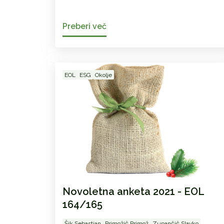
Preberi več
EOL
ESG
Okolje
Novoletna anketa 2021 - EOL
164/165
Šik Sebastjan
Primožič Primož
Zupančič Slavko