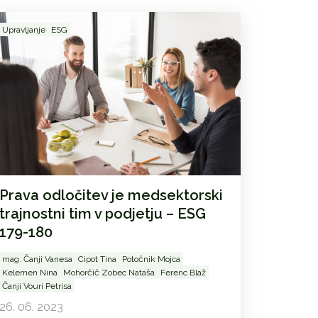
Upravljanje
ESG
Prava odločitev je medsektorski
trajnostni tim v podjetju – ESG
179-180
mag. Čanji Vanesa
Cipot Tina
Potočnik Mojca
Kelemen Nina
Mohorčič Zobec Nataša
Ferenc Blaž
Čanji Vouri Petrisa
26. 06. 2023