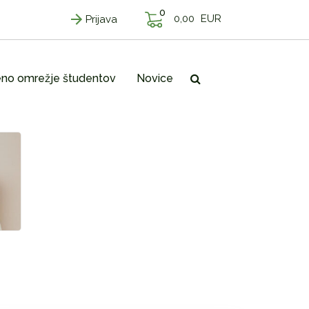
0
0,00
EUR
Prijava
no omrežje študentov
Novice