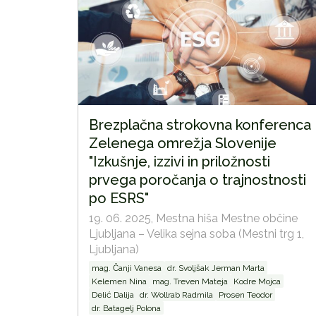
Brezplačna strokovna konferenca
Zelenega omrežja Slovenije
"Izkušnje, izzivi in priložnosti
prvega poročanja o trajnostnosti
po ESRS"
19. 06. 2025,
Mestna hiša Mestne občine
Ljubljana – Velika sejna soba (Mestni trg 1,
Ljubljana)
mag. Čanji Vanesa
dr. Svoljšak Jerman Marta
Kelemen Nina
mag. Treven Mateja
Kodre Mojca
Delić Dalija
dr. Wollrab Radmila
Prosen Teodor
dr. Batagelj Polona