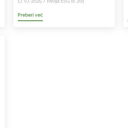
17. 07. 2025 / Revija ESG št. 201
Preberi več