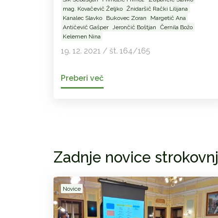
mag. Kovačevič Željko
Žnidaršič Rački Lilijana
Kanalec Slavko
Bukovec Zoran
Margetič Ana
Antičevič Gašper
Jerončič Boštjan
Černila Božo
Kelemen Nina
19. 12. 2021 / št. 164/165
Preberi več
Zadnje novice strokovn
Novice