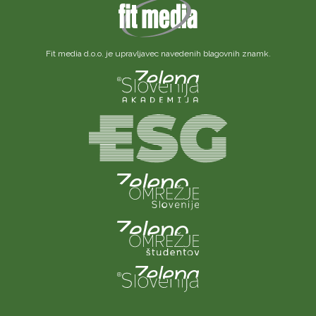
Fit media d.o.o. je upravljavec navedenih blagovnih znamk.