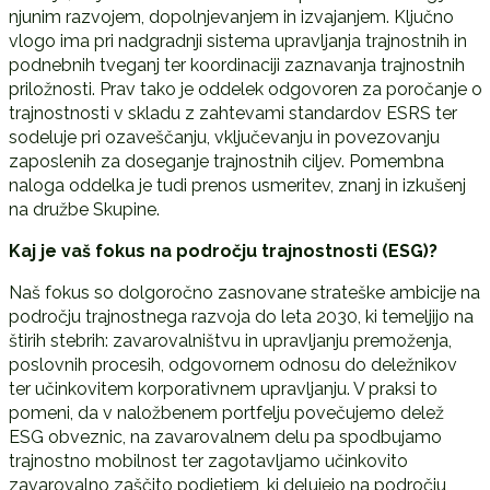
njunim razvojem, dopolnjevanjem in izvajanjem. Ključno
vlogo ima pri nadgradnji sistema upravljanja trajnostnih in
podnebnih tveganj ter koordinaciji zaznavanja trajnostnih
priložnosti. Prav tako je oddelek odgovoren za poročanje o
trajnostnosti v skladu z zahtevami standardov ESRS ter
sodeluje pri ozaveščanju, vključevanju in povezovanju
zaposlenih za doseganje trajnostnih ciljev. Pomembna
naloga oddelka je tudi prenos usmeritev, znanj in izkušenj
na družbe Skupine.
Kaj je vaš fokus na podro
č
ju trajnostnosti (ESG)?
Naš fokus so dolgoročno zasnovane strateške ambicije na
področju trajnostnega razvoja do leta 2030, ki temeljijo na
štirih stebrih: zavarovalništvu in upravljanju premoženja,
poslovnih procesih, odgovornem odnosu do deležnikov
ter učinkovitem korporativnem upravljanju. V praksi to
pomeni, da v naložbenem portfelju povečujemo delež
ESG obveznic, na zavarovalnem delu pa spodbujamo
trajnostno mobilnost ter zagotavljamo učinkovito
zavarovalno zaščito podjetjem, ki delujejo na področju