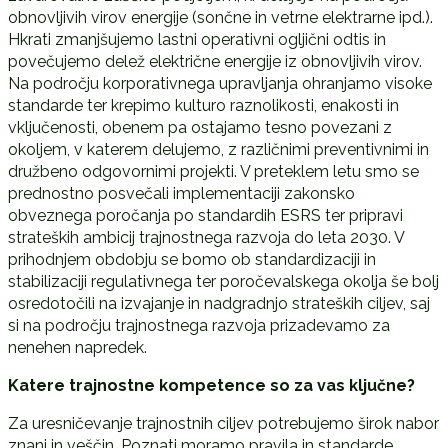
obnovljivih virov energije (sončne in vetrne elektrarne ipd.).
Hkrati zmanjšujemo lastni operativni ogljični odtis in
povečujemo delež električne energije iz obnovljivih virov.
Na področju korporativnega upravljanja ohranjamo visoke
standarde ter krepimo kulturo raznolikosti, enakosti in
vključenosti, obenem pa ostajamo tesno povezani z
okoljem, v katerem delujemo, z različnimi preventivnimi in
družbeno odgovornimi projekti. V preteklem letu smo se
prednostno posvečali implementaciji zakonsko
obveznega poročanja po standardih ESRS ter pripravi
strateških ambicij trajnostnega razvoja do leta 2030. V
prihodnjem obdobju se bomo ob standardizaciji in
stabilizaciji regulativnega ter poročevalskega okolja še bolj
osredotočili na izvajanje in nadgradnjo strateških ciljev, saj
si na področju trajnostnega razvoja prizadevamo za
nenehen napredek.
Katere trajnostne kompetence so za vas klju
č
ne?
Za uresničevanje trajnostnih ciljev potrebujemo širok nabor
znanj in veščin. Poznati moramo pravila in standarde