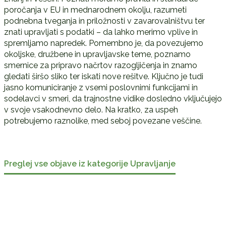
poročanja v EU in mednarodnem okolju, razumeti
podnebna tveganja in priložnosti v zavarovalništvu ter
znati upravljati s podatki – da lahko merimo vplive in
spremljamo napredek. Pomembno je, da povezujemo
okoljske, družbene in upravljavske teme, poznamo
smernice za pripravo načrtov razogljičenja in znamo
gledati širšo sliko ter iskati nove rešitve. Ključno je tudi
jasno komuniciranje z vsemi poslovnimi funkcijami in
sodelavci v smeri, da trajnostne vidike dosledno vključujejo
v svoje vsakodnevno delo. Na kratko, za uspeh
potrebujemo raznolike, med seboj povezane veščine.
Preglej vse objave iz kategorije Upravljanje