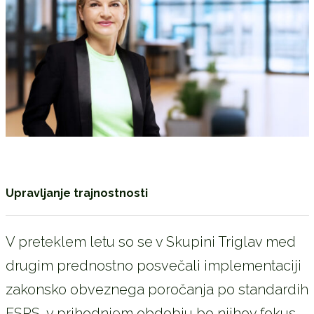
Upravljanje trajnostnosti
V preteklem letu so se v Skupini Triglav med
drugim prednostno posvečali implementaciji
zakonsko obveznega poročanja po standardih
ESRS, v prihodnjem obdobju bo njihov fokus