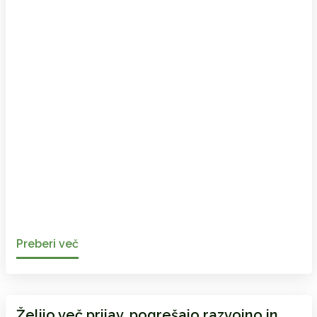
Preberi več
Želijo več prijav, pogrešajo razvojno in