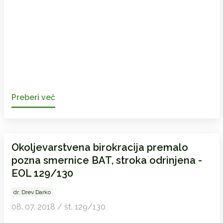
Preberi več
Okoljevarstvena birokracija premalo
pozna smernice BAT, stroka odrinjena -
EOL 129/130
dr. Drev Darko
08. 07. 2018 / št. 129/130