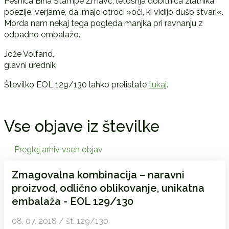
Pesnica Bina Štampe Žmavc, letošnja dobitnica zlatnika
poezije, verjame, da imajo otroci »oči, ki vidijo dušo stvari«.
Morda nam nekaj tega pogleda manjka pri ravnanju z
odpadno embalažo.
Jože Volfand,
glavni urednik
Številko EOL 129/130 lahko prelistate
tukaj
.
Vse objave iz številke
Preglej arhiv vseh objav
Zmagovalna kombinacija – naravni
proizvod, odlično oblikovanje, unikatna
embalaža - EOL 129/130
08. 07. 2018 / št. 129/130