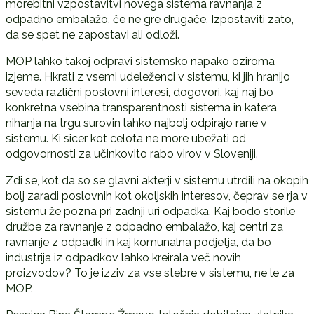
morebitni vzpostavitvi novega sistema ravnanja z
odpadno embalažo, če ne gre drugače. Izpostaviti zato,
da se spet ne zapostavi ali odloži.
MOP lahko takoj odpravi sistemsko napako oziroma
izjeme. Hkrati z vsemi udeleženci v sistemu, ki jih hranijo
seveda različni poslovni interesi, dogovori, kaj naj bo
konkretna vsebina transparentnosti sistema in katera
nihanja na trgu surovin lahko najbolj odpirajo rane v
sistemu. Ki sicer kot celota ne more ubežati od
odgovornosti za učinkovito rabo virov v Sloveniji.
Zdi se, kot da so se glavni akterji v sistemu utrdili na okopih
bolj zaradi poslovnih kot okoljskih interesov, čeprav se rja v
sistemu že pozna pri zadnji uri odpadka. Kaj bodo storile
družbe za ravnanje z odpadno embalažo, kaj centri za
ravnanje z odpadki in kaj komunalna podjetja, da bo
industrija iz odpadkov lahko kreirala več novih
proizvodov? To je izziv za vse stebre v sistemu, ne le za
MOP.