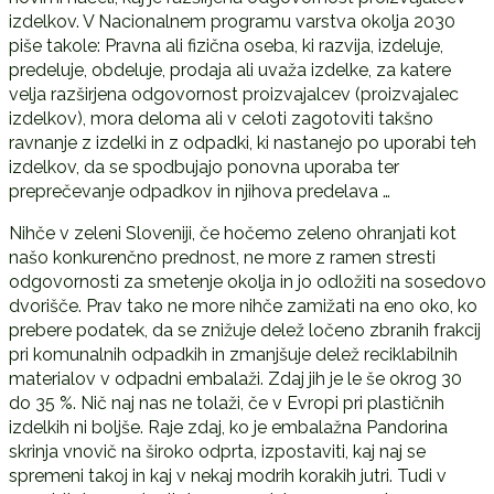
izdelkov. V Nacionalnem programu varstva okolja 2030
piše takole: Pravna ali fizična oseba, ki razvija, izdeluje,
predeluje, obdeluje, prodaja ali uvaža izdelke, za katere
velja razširjena odgovornost proizvajalcev (proizvajalec
izdelkov), mora deloma ali v celoti zagotoviti takšno
ravnanje z izdelki in z odpadki, ki nastanejo po uporabi teh
izdelkov, da se spodbujajo ponovna uporaba ter
preprečevanje odpadkov in njihova predelava …
Nihče v zeleni Sloveniji, če hočemo zeleno ohranjati kot
našo konkurenčno prednost, ne more z ramen stresti
odgovornosti za smetenje okolja in jo odložiti na sosedovo
dvorišče. Prav tako ne more nihče zamižati na eno oko, ko
prebere podatek, da se znižuje delež ločeno zbranih frakcij
pri komunalnih odpadkih in zmanjšuje delež reciklabilnih
materialov v odpadni embalaži. Zdaj jih je le še okrog 30
do 35 %. Nič naj nas ne tolaži, če v Evropi pri plastičnih
izdelkih ni boljše. Raje zdaj, ko je embalažna Pandorina
skrinja vnovič na široko odprta, izpostaviti, kaj naj se
spremeni takoj in kaj v nekaj modrih korakih jutri. Tudi v