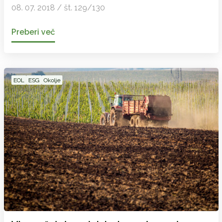
08. 07. 2018 / št. 129/130
Preberi več
EOL
ESG
Okolje