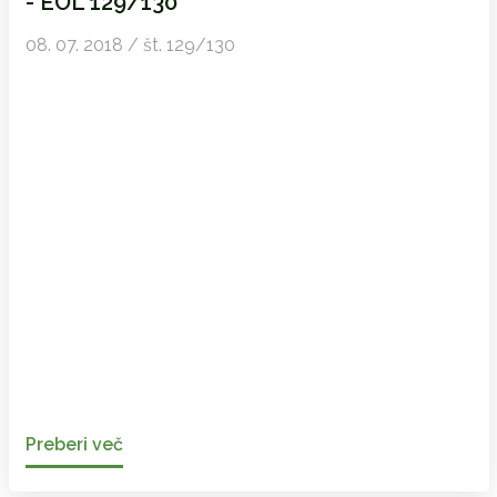
- EOL 129/130
08. 07. 2018 / št. 129/130
Preberi več