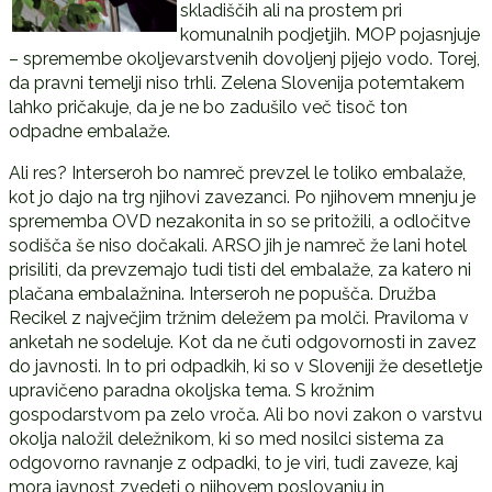
skladiščih ali na prostem pri
komunalnih podjetjih. MOP pojasnjuje
– spremembe okoljevarstvenih dovoljenj pijejo vodo. Torej,
da pravni temelji niso trhli. Zelena Slovenija potemtakem
lahko pričakuje, da je ne bo zadušilo več tisoč ton
odpadne embalaže.
Ali res? Interseroh bo namreč prevzel le toliko embalaže,
kot jo dajo na trg njihovi zavezanci. Po njihovem mnenju je
sprememba OVD nezakonita in so se pritožili, a odločitve
sodišča še niso dočakali. ARSO jih je namreč že lani hotel
prisiliti, da prevzemajo tudi tisti del embalaže, za katero ni
plačana embalažnina. Interseroh ne popušča. Družba
Recikel z največjim tržnim deležem pa molči. Praviloma v
anketah ne sodeluje. Kot da ne čuti odgovornosti in zavez
do javnosti. In to pri odpadkih, ki so v Sloveniji že desetletje
upravičeno paradna okoljska tema. S krožnim
gospodarstvom pa zelo vroča. Ali bo novi zakon o varstvu
okolja naložil deležnikom, ki so med nosilci sistema za
odgovorno ravnanje z odpadki, to je viri, tudi zaveze, kaj
mora javnost zvedeti o njihovem poslovanju in