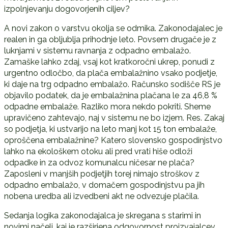
izpolnjevanju dogovorjenih ciljev?
A novi zakon o varstvu okolja se odmika. Zakonodajalec je
realen in ga obljublja prihodnje leto. Povsem drugače je z
luknjami v sistemu ravnanja z odpadno embalažo.
Zamaške lahko zdaj, vsaj kot kratkoročni ukrep, ponudi z
urgentno odločbo, da plača embalažnino vsako podjetje,
ki daje na trg odpadno embalažo. Računsko sodišče RS je
objavilo podatek, da je embalažnina plačana le za 46,8 %
odpadne embalaže. Razliko mora nekdo pokriti. Sheme
upravičeno zahtevajo, naj v sistemu ne bo izjem. Res. Zakaj
so podjetja, ki ustvarijo na leto manj kot 15 ton embalaže,
oproščena embalažnine? Katero slovensko gospodinjstvo
lahko na ekološkem otoku ali pred vrati hiše odloži
odpadke in za odvoz komunalcu ničesar ne plača?
Zaposleni v manjših podjetjih torej nimajo stroškov z
odpadno embalažo, v domačem gospodinjstvu pa jih
nobena uredba ali izvedbeni akt ne odvezuje plačila.
Sedanja logika zakonodajalca je skregana s starimi in
novimi načeli, kaj je razširjena odgovornost proizvajalcev