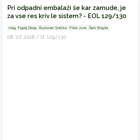
Pri odpadni embalaži še kar zamude, je
za vse res kriv le sistem? - EOL 129/130
mag. Figelj Darja
Bukovec Srečko
Fišer Jure
Šarc Brigita
08. 07. 2018 / št. 129/130