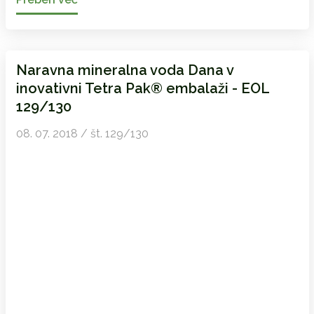
Naravna mineralna voda Dana v
inovativni Tetra Pak® embalaži - EOL
129/130
08. 07. 2018 / št. 129/130