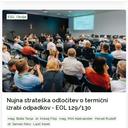
ESG
Okolje
Nujna strateška odločitev o termični
izrabi odpadkov - EOL 129/130
mag. Bolte Tanja
dr. Kokalj Filip
mag. Mirt Aleksander
Horvat Rudolf
dr. Samec Niko
Lipič Karel