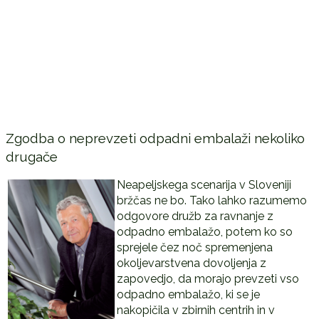
Zgodba o neprevzeti odpadni embalaži nekoliko
drugače
Neapeljskega scenarija v Sloveniji
bržčas ne bo. Tako lahko razumemo
odgovore družb za ravnanje z
odpadno embalažo, potem ko so
sprejele čez noč spremenjena
okoljevarstvena dovoljenja z
zapovedjo, da morajo prevzeti vso
odpadno embalažo, ki se je
nakopičila v zbirnih centrih in v