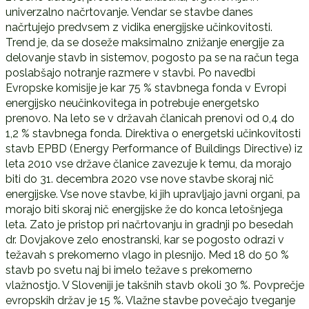
univerzalno načrtovanje. Vendar se stavbe danes
načrtujejo predvsem z vidika energijske učinkovitosti.
Trend je, da se doseže maksimalno znižanje energije za
delovanje stavb in sistemov, pogosto pa se na račun tega
poslabšajo notranje razmere v stavbi. Po navedbi
Evropske komisije je kar 75 % stavbnega fonda v Evropi
energijsko neučinkovitega in potrebuje energetsko
prenovo. Na leto se v državah članicah prenovi od 0,4 do
1,2 % stavbnega fonda. Direktiva o energetski učinkovitosti
stavb EPBD (Energy Performance of Buildings Directive) iz
leta 2010 vse države članice zavezuje k temu, da morajo
biti do 31. decembra 2020 vse nove stavbe skoraj nič
energijske. Vse nove stavbe, ki jih upravljajo javni organi, pa
morajo biti skoraj nič energijske že do konca letošnjega
leta. Zato je pristop pri načrtovanju in gradnji po besedah
dr. Dovjakove zelo enostranski, kar se pogosto odrazi v
težavah s prekomerno vlago in plesnijo. Med 18 do 50 %
stavb po svetu naj bi imelo težave s prekomerno
vlažnostjo. V Sloveniji je takšnih stavb okoli 30 %. Povprečje
evropskih držav je 15 %. Vlažne stavbe povečajo tveganje