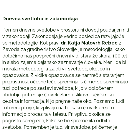
—————————–
Dnevna svetloba in zakonodaja
Pomen dnevne svetlobe v prostoru ni dovolj poudarjen niti
v zakonodaji. Zakonodaja je vedno posledica razvijajoče
se metodologije. Kot pravi
dr. Katja Malovrh Rebec
z
Zavoda za gradbeništvo Slovenije, je metodologija, kako
določimo naš povprečni dnevni vid, stara že skoraj 100 let
in slabo zajema dejansko zaznavanje človeka. Meni, da bi
morala metodologija zajeti vir svetlobe, okolico in
opazovalca. Z vidika opazovalca se namreč s staranjem
prepustnost očesne leče spreminja, s čimer se spreminjajo
tudi potrebe po sestavi svetlobe, ki jo v določenem
obdobju potrebuje človek. Samo slikovni učinki niso
celotna informacija, ki jo prejme naše oko. Poznamo tudi
fotoreceptorje, ki vplivajo na to, kako človek prejeto
informacijo procesira v telesu. Pri vplivu okolice se
pogosto spregleda, kako se bo spremenila odbita
svetloba. Pomemben je tudi vir svetlobe, pri čemer je