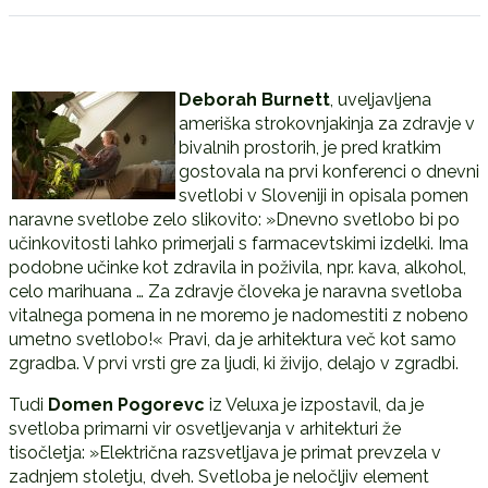
D
eborah Burnett
, uveljavljena
ameriška strokovnjakinja za zdravje v
bivalnih prostorih, je pred kratkim
gostovala na prvi konferenci o dnevni
svetlobi v Sloveniji in opisala pomen
naravne svetlobe zelo slikovito: »Dnevno svetlobo bi po
učinkovitosti lahko primerjali s farmacevtskimi izdelki. Ima
podobne učinke kot zdravila in poživila, npr. kava, alkohol,
celo marihuana … Za zdravje človeka je naravna svetloba
vitalnega pomena in ne moremo je nadomestiti z nobeno
umetno svetlobo!« Pravi, da je arhitektura več kot samo
zgradba. V prvi vrsti gre za ljudi, ki živijo, delajo v zgradbi.
Tudi
Domen Pogorevc
iz Veluxa je izpostavil, da je
svetloba primarni vir osvetljevanja v arhitekturi že
tisočletja: »Električna razsvetljava je primat prevzela v
zadnjem stoletju, dveh. Svetloba je neločljiv element