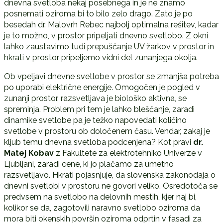
dnevna svetloba nekaj posebnega in je ne znamo
posnemati oziroma bi to bilo zelo drago. Zato je po
besedah dr. Malovrh Rebec najbolj optimalna rešitev, kadar
je to možno, v prostor pripeljati dnevno svetlobo. Z okni
lahko zaustavimo tudi prepuščanje UV žarkov v prostor in
hkrati v prostor pripeljemo vidni del zunanjega okolja.
Ob vpeljavi dnevne svetlobe v prostor se zmanjša potreba
po uporabi električne energije. Omogočen je pogled v
zunanji prostor, razsvetljava je biološko aktivna, se
spreminja. Problem pri tem je lahko bleščanje, zaradi
dinamike svetlobe pa je težko napovedati količino
svetlobe v prostoru ob določenem času. Vendar, zakaj je
kljub temu dnevna svetloba podcenjena? Kot pravi
dr.
Matej Kobav
z Fakultete za elektrotehniko Univerze v
Ljubljani, zaradi cene, ki jo plačamo za umetno
razsvetljavo. Hkrati pojasnjuje, da slovenska zakonodaja o
dnevni svetlobi v prostoru ne govori veliko. Osredotoča se
predvsem na svetlobo na delovnih mestih, kjer naj bi,
kolikor se da, zagotovili naravno svetlobo oziroma da
mora biti okenskih površin oziroma odprtin v fasadi za