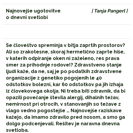
Najnovejše ugotovitve
| Tanja Pangerl |
o dnevni svetlobi
Se človeštvo spreminja v bitja zaprtih prostorov?
Ali so zrakotesne, skoraj hermetično zaprte hiše,
v katerih odpiranje oken ni zaželeno, res prava
smer za prihodnje rodove!? Zdravstveno stanje
ljudi kaže, da ne, saj je po podatkih zdravstvene
organizacije z genetiko pogojenih le 40
odstotkov bolezni, kar 60 odstotkov pa jih izhaja
iz človekovega okolja. Ni treba biti zdravnik, da bi
opazili povečanje števila alergij, dihalnih težav,
nemirnost pri otrocih, v stanovanjih so težave z
vlago vedno pogostejše … Najnovejše raziskave
kažejo, da imamo zdravilo pred nosom, a smo ga
dolgo podcenjevali. Rešitev je naravna dnevna
svetloba.