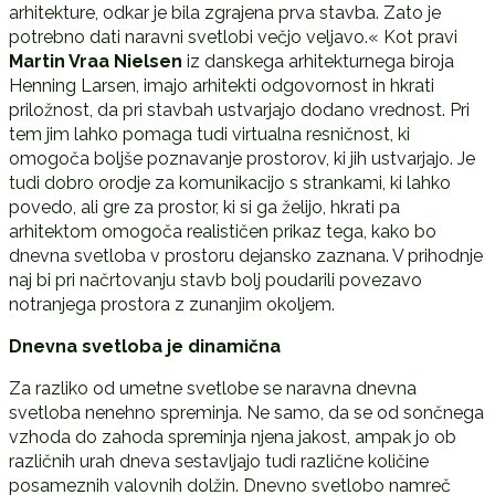
arhitekture, odkar je bila zgrajena prva stavba. Zato je
potrebno dati naravni svetlobi večjo veljavo.« Kot pravi
Martin Vraa Nielsen
iz danskega arhitekturnega biroja
Henning Larsen, imajo arhitekti odgovornost in hkrati
priložnost, da pri stavbah ustvarjajo dodano vrednost. Pri
tem jim lahko pomaga tudi virtualna resničnost, ki
omogoča boljše poznavanje prostorov, ki jih ustvarjajo. Je
tudi dobro orodje za komunikacijo s strankami, ki lahko
povedo, ali gre za prostor, ki si ga želijo, hkrati pa
arhitektom omogoča realističen prikaz tega, kako bo
dnevna svetloba v prostoru dejansko zaznana. V prihodnje
naj bi pri načrtovanju stavb bolj poudarili povezavo
notranjega prostora z zunanjim okoljem.
Dnevna svetloba je dinamična
Za razliko od umetne svetlobe se naravna dnevna
svetloba nenehno spreminja. Ne samo, da se od sončnega
vzhoda do zahoda spreminja njena jakost, ampak jo ob
različnih urah dneva sestavljajo tudi različne količine
posameznih valovnih dolžin. Dnevno svetlobo namreč