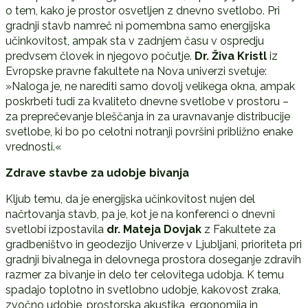
o tem, kako je prostor osvetljen z dnevno svetlobo. Pri
gradnji stavb namreč ni pomembna samo energijska
učinkovitost, ampak sta v zadnjem času v ospredju
predvsem človek in njegovo počutje.
Dr. Živa Kristl
iz
Evropske pravne fakultete na Nova univerzi svetuje:
»Naloga je, ne narediti samo dovolj velikega okna, ampak
poskrbeti tudi za kvaliteto dnevne svetlobe v prostoru –
za preprečevanje bleščanja in za uravnavanje distribucije
svetlobe, ki bo po celotni notranji površini približno enake
vrednosti.«
Zdrave stavbe za udobje bivanja
Kljub temu, da je energijska učinkovitost nujen del
načrtovanja stavb, pa je, kot je na konferenci o dnevni
svetlobi izpostavila
dr. Mateja Dovjak
z Fakultete za
gradbeništvo in geodezijo Univerze v Ljubljani, prioriteta pri
gradnji bivalnega in delovnega prostora doseganje zdravih
razmer za bivanje in delo ter celovitega udobja. K temu
spadajo toplotno in svetlobno udobje, kakovost zraka,
zvočno udobje, prostorska akustika, ergonomija in