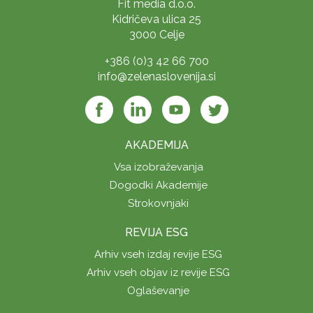
Fit media d.o.o.
Kidričeva ulica 25
3000 Celje
+386 (0)3 42 66 700
info@zelenaslovenija.si
AKADEMIJA
Vsa izobraževanja
Dogodki Akademije
Strokovnjaki
REVIJA ESG
Arhiv vseh izdaj revije ESG
Arhiv vseh objav iz revije ESG
Oglaševanje