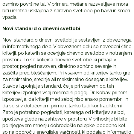
osmino površine tal. V primeru mešane razsvetljave mora
biti umetna usklajena z naravno svetlobo po barvi in smeri
vpada.
Novi standard o dnevni svetlobi
Novi standard o dnevni svetlobi je sestavljen iz obveznega
in informativnega dela. V obveznem delu so navedeni štirje
kriteriji, po katerih se ocenjuje dnevno svetlobo v notranjem
prostoru. To so količina dnevne svetlobe, ki prihaja v
prostor, pogled navzven, direktno sončno sevanje in
zaščita pred bleščanjem. Pri vsakem od kriterijev lahko gre
za minimalno, srednje ali maksimalno doseganje kriterijev.
Stavba izpolnjuje standard, če je pri vsakem od teh
kriterijev izpolnjen vsaj minimalni pogoj. Dr. Kobav pri tem
izpostavlja, da kriteriji med seboj niso enako pomembni in
da so si v določenem primeru lahko tudi kontradiktorni.
Zato je potrebno pogledati, katerega od kriterijev se bolj
upošteva glede na zahteve v prostoru. V prihodnje bi bile
po njegovem mnenju dobrodošle nalepke, podobno kot
so na področju energijske varčnosti, ki podajajo informacijo