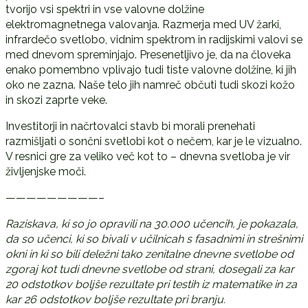
tvorijo vsi spektri in vse valovne dolžine
elektromagnetnega valovanja. Razmerja med UV žarki,
infrardečo svetlobo, vidnim spektrom in radijskimi valovi se
med dnevom spreminjajo. Presenetljivo je, da na človeka
enako pomembno vplivajo tudi tiste valovne dolžine, ki jih
oko ne zazna. Naše telo jih namreč občuti tudi skozi kožo
in skozi zaprte veke.
Investitorji in načrtovalci stavb bi morali prenehati
razmišljati o sončni svetlobi kot o nečem, kar je le vizualno.
V resnici gre za veliko več kot to – dnevna svetloba je vir
življenjske moči.
—————————–
Raziskava, ki so jo opravili na 30.000 učencih, je pokazala,
da so učenci, ki so bivali v učilnicah s fasadnimi in strešnimi
okni in ki so bili deležni tako zenitalne dnevne svetlobe od
zgoraj kot tudi dnevne svetlobe od strani, dosegali za kar
20 odstotkov boljše rezultate pri testih iz matematike in za
kar 26 odstotkov boljše rezultate pri branju.