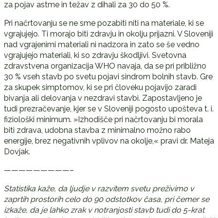
za pojav astme in težav z dihali za 30 do 50 %.
Pri načrtovanju se ne sme pozabiti niti na materiale, ki se
vgrajujejo. Ti morajo biti zdravju in okolju prijazni. V Sloveniji
nad vgrajenimi materiali ni nadzora in zato se še vedno
vgrajujejo materiali, ki so zdravju škodljivi. Svetovna
zdravstvena organizacija WHO navaja, da se pri približno
30 % vseh stavb po svetu pojavi sindrom bolnih stavb. Gre
za skupek simptomov, ki se pri človeku pojavijo zaradi
bivanja ali delovanja v nezdravi stavbi. Zapostavljeno je
tudi prezračevanje, kjer se v Sloveniji pogosto upošteva t. i.
fiziološki minimum. »Izhodišče pri načrtovanju bi morala
biti zdrava, udobna stavba z minimalno možno rabo
energije, brez negativnih vplivov na okolje,« pravi dr. Mateja
Dovjak.
—————————–
Statistika kaže, da ljudje v razvitem svetu preživimo v
zaprtih prostorih celo do 90 odstotkov časa, pri čemer se
izkaže, da je lahko zrak v notranjosti stavb tudi do 5-krat