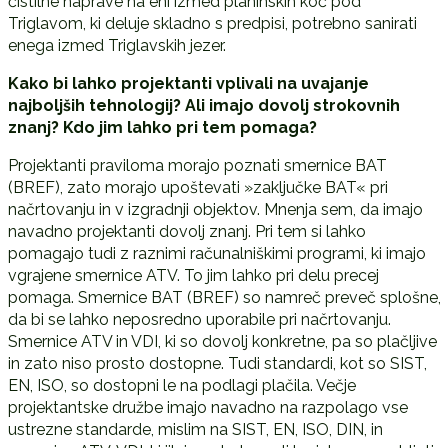
čistilne naprave na eni izmed planinskih koč pod
Triglavom, ki deluje skladno s predpisi, potrebno sanirati
enega izmed Triglavskih jezer.
Kako bi lahko projektanti vplivali na uvajanje
najboljših tehnologij? Ali imajo dovolj strokovnih
znanj? Kdo jim lahko pri tem pomaga?
Projektanti praviloma morajo poznati smernice BAT
(BREF), zato morajo upoštevati »zaključke BAT« pri
načrtovanju in v izgradnji objektov. Mnenja sem, da imajo
navadno projektanti dovolj znanj. Pri tem si lahko
pomagajo tudi z raznimi računalniškimi programi, ki imajo
vgrajene smernice ATV. To jim lahko pri delu precej
pomaga. Smernice BAT (BREF) so namreč preveč splošne,
da bi se lahko neposredno uporabile pri načrtovanju.
Smernice ATV in VDI, ki so dovolj konkretne, pa so plačljive
in zato niso prosto dostopne. Tudi standardi, kot so SIST,
EN, ISO, so dostopni le na podlagi plačila. Večje
projektantske družbe imajo navadno na razpolago vse
ustrezne standarde, mislim na SIST, EN, ISO, DIN, in