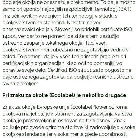
podjetje okolja ne onesnažuje prekomerno. To pa je možno
samo pri uporabi najboljših razpoložljivih tehnologij (BAT)
in z učinkovitim vodenjem teh tehnologij v skladu s
okoljevarstvenimi standardi. Nekateri največji
onesnaževalci okolja v Sloveniji so pridobili certifikate ISO
14001, vendar to ne pomeni, da si že s tem zaslužijo
ustrezno zaupanje lokalnega okolja. Tudi vseh
okoljevarstvenih meril občasno ne zagotavljajo vedno v
celoti. To pomeni, da je v vseh teh primerih problem pri
certifikacijskih organizacijah, ki so očitno pomanjkljivo
opravile svoje delo. Certifikat ISO 14001 zato pogosto ne
daje ustreznega zagotovila, da podjetje resnično ustrezno
ravna z okoljem.
Pri zraku za okolje (Ecolabel) je nekoliko drugače.
Znak za okolje Evropske unije (Ecolabel flower oziroma
okoljska marjetica) je instrument za zagotavljanja varstva
okolja, je prostovoljen in osnovan na tržni osnovi. Znak
odlikuje proizvode oziroma storitve, ki zadovoljujejo visoke
okoljske standarde ter visoka merila glede uporabnosti.