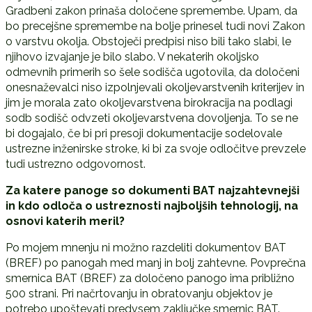
Gradbeni zakon prinaša določene spremembe. Upam, da
bo precejšne spremembe na bolje prinesel tudi novi Zakon
o varstvu okolja. Obstoječi predpisi niso bili tako slabi, le
njihovo izvajanje je bilo slabo. V nekaterih okoljsko
odmevnih primerih so šele sodišča ugotovila, da določeni
onesnaževalci niso izpolnjevali okoljevarstvenih kriterijev in
jim je morala zato okoljevarstvena birokracija na podlagi
sodb sodišč odvzeti okoljevarstvena dovoljenja. To se ne
bi dogajalo, če bi pri presoji dokumentacije sodelovale
ustrezne inženirske stroke, ki bi za svoje odločitve prevzele
tudi ustrezno odgovornost.
Za katere panoge so dokumenti BAT najzahtevnejši
in kdo odloča o ustreznosti najboljših tehnologij, na
osnovi katerih meril?
Po mojem mnenju ni možno razdeliti dokumentov BAT
(BREF) po panogah med manj in bolj zahtevne. Povprečna
smernica BAT (BREF) za določeno panogo ima približno
500 strani. Pri načrtovanju in obratovanju objektov je
potrebo upoštevati predvsem zaključke smernic BAT.