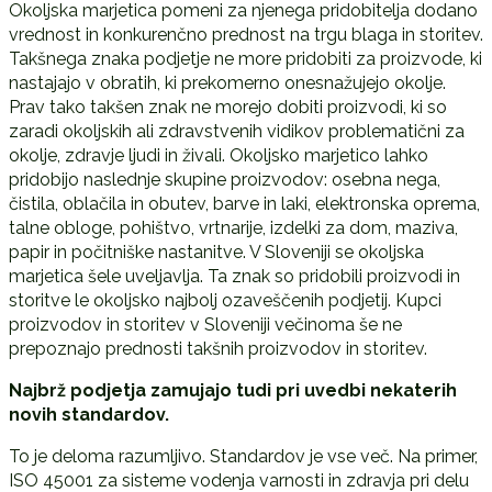
Okoljska marjetica pomeni za njenega pridobitelja dodano
vrednost in konkurenčno prednost na trgu blaga in storitev.
Takšnega znaka podjetje ne more pridobiti za proizvode, ki
nastajajo v obratih, ki prekomerno onesnažujejo okolje.
Prav tako takšen znak ne morejo dobiti proizvodi, ki so
zaradi okoljskih ali zdravstvenih vidikov problematični za
okolje, zdravje ljudi in živali. Okoljsko marjetico lahko
pridobijo naslednje skupine proizvodov: osebna nega,
čistila, oblačila in obutev, barve in laki, elektronska oprema,
talne obloge, pohištvo, vrtnarije, izdelki za dom, maziva,
papir in počitniške nastanitve. V Sloveniji se okoljska
marjetica šele uveljavlja. Ta znak so pridobili proizvodi in
storitve le okoljsko najbolj ozaveščenih podjetij. Kupci
proizvodov in storitev v Sloveniji večinoma še ne
prepoznajo prednosti takšnih proizvodov in storitev.
Najbrž podjetja zamujajo tudi pri uvedbi nekaterih
novih standardov.
To je deloma razumljivo. Standardov je vse več. Na primer,
ISO 45001 za sisteme vodenja varnosti in zdravja pri delu