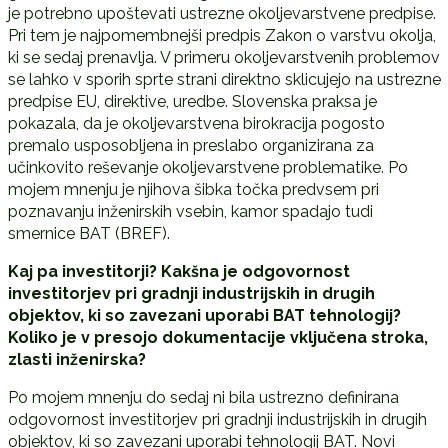
je potrebno upoštevati ustrezne okoljevarstvene predpise.
Pri tem je najpomembnejši predpis Zakon o varstvu okolja,
ki se sedaj prenavlja. V primeru okoljevarstvenih problemov
se lahko v sporih sprte strani direktno sklicujejo na ustrezne
predpise EU, direktive, uredbe. Slovenska praksa je
pokazala, da je okoljevarstvena birokracija pogosto
premalo usposobljena in preslabo organizirana za
učinkovito reševanje okoljevarstvene problematike. Po
mojem mnenju je njihova šibka točka predvsem pri
poznavanju inženirskih vsebin, kamor spadajo tudi
smernice BAT (BREF).
Kaj pa investitorji? Kakšna je odgovornost
investitorjev pri gradnji industrijskih in drugih
objektov, ki so zavezani uporabi BAT tehnologij?
Koliko je v presojo dokumentacije vključena stroka,
zlasti inženirska?
Po mojem mnenju do sedaj ni bila ustrezno definirana
odgovornost investitorjev pri gradnji industrijskih in drugih
objektov, ki so zavezani uporabi tehnologij BAT. Novi