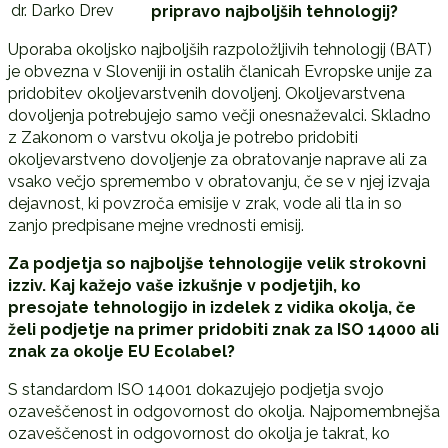
dr. Darko Drev
pripravo najboljših tehnologij?
Uporaba okoljsko najboljših razpoložljivih tehnologij (BAT)
je obvezna v Sloveniji in ostalih članicah Evropske unije za
pridobitev okoljevarstvenih dovoljenj. Okoljevarstvena
dovoljenja potrebujejo samo večji onesnaževalci. Skladno
z Zakonom o varstvu okolja je potrebo pridobiti
okoljevarstveno dovoljenje za obratovanje naprave ali za
vsako večjo spremembo v obratovanju, če se v njej izvaja
dejavnost, ki povzroča emisije v zrak, vode ali tla in so
zanjo predpisane mejne vrednosti emisij.
Za podjetja so najboljše tehnologije velik strokovni
izziv. Kaj kažejo vaše izkušnje v podjetjih, ko
presojate tehnologijo in izdelek z vidika okolja, če
želi podjetje na primer pridobiti znak za ISO 14000 ali
znak za okolje EU Ecolabel?
S standardom ISO 14001 dokazujejo podjetja svojo
ozaveščenost in odgovornost do okolja. Najpomembnejša
ozaveščenost in odgovornost do okolja je takrat, ko