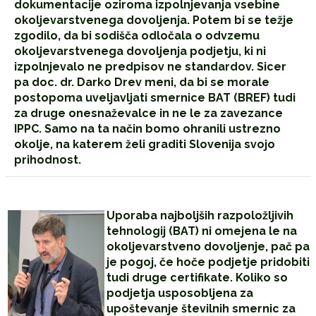
dokumentacije oziroma izpolnjevanja vsebine
okoljevarstvenega dovoljenja. Potem bi se težje
zgodilo, da bi sodišča odločala o odvzemu
okoljevarstvenega dovoljenja podjetju, ki ni
izpolnjevalo ne predpisov ne standardov. Sicer
pa doc. dr. Darko Drev meni, da bi se morale
postopoma uveljavljati smernice BAT (BREF) tudi
za druge onesnaževalce in ne le za zavezance
IPPC. Samo na ta način bomo ohranili ustrezno
okolje, na katerem želi graditi Slovenija svojo
prihodnost.
Uporaba najboljših razpoložljivih
tehnologij (BAT) ni omejena le na
okoljevarstveno dovoljenje, pač pa
je pogoj, če hoče podjetje pridobiti
tudi druge certifikate. Koliko so
podjetja usposobljena za
upoštevanje številnih smernic za