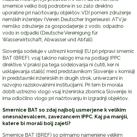
smernice veliko bolj podrobne in so zato direktno
uporabne pri načrtovanju objektov. VDI pomeni združenje
nemških inženirjev (Verein Deutscher Ingenieure). ATV je
nemško združenje za gospodarjenje z vodo, odpadno
vodo in odpadki (Deutsche Vereinigung für
Wasserwirtschaft, Abwasser und Abfall).
Slovenija sodeluje v ustrezni komisiji EU pri pripravi smernic
BAT (BREF), vsaj takšno nalogo ima na podlagi IPPC
direktive. V praksi pa tega sodelovanja ni čutiti, ker ni
usklajevanja stališč med predstavnikom Slovenije v komisiji
in predstavniki inženirskih in drugih strok, univerzami in
razvojno raziskovalnimi institucijami. Pri tem bi morala
dobiti ustrezno vlogo vsaj Inženirska zbornica Slovenije, ki
ima odločilno vlogo pri načrtovanju in izgradnji objektov.
Smernice BAT so zdaj najbolj usmerjene k velikim
onesnaževalcem, zavezancem IPPC. Kaj pa manjši,
katere bi morali bolj zajeti?
Smernice BAT (BREF) so primarno namenjene velikim