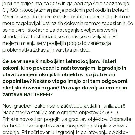
je bil objavljen marca 2018 in ga podjetja šele spoznavajo.
Cilj ISO 45001 je zmanjšanje poklicnih poškodb in bolezni.
Mnenja sem, da se pri okoljsko problematičnih objektih ne
more zagotavljati ustreznih delovnih razmer zaposlenih, če
se ne skrbi istočasno za doseganje okoljevarstvenih
standardov. Ta standard se pri nas šele uveljavlja. Po
mojem mnenju se v podjetjih pogosto zanemarja
problematika zdravja in varstva pri delu.
Če se vrneva k najboljšim tehnologijam. Kateri
zakoni, ki so povezani z načrtovanjem, izgradnjo in
obratovanjem okoljskih objektov, so potrebni
dopolnitev? Kakšno vlogo imajo pri tem odgovorni
okoljski državni organi? Poznajo dovolj smernice in
zahteve BAT (BREF)?
Novi gradbeni zakon se je začel uporabljati 1. junija 2018.
Nadomešča stari Zakon o graditvi objektov (ZGO-1).
Prinaša novosti pri pogojih za graditev objektov. Odpravile
naj bi se dosedanje težave in pospešili postopki v zvezi z
gradnjo. Pri načrtovanju, izgradnji in obratovanju objektov