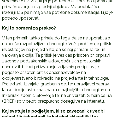
smernice ATV, VDI, ki jih je potrebno ali koristno uporabljati
pri načrtovanju in izgradnji objektov. Vsi pooblaščeni
inženirji IZS pa nimajo vse potrebne dokumentacije, ki jo je
potrebo upoštevati.
Kaj to pomeni za prakso?
V teh primerih lahko prihaja do tega, da se ne uporabljajo
najboljše razpoložljive tehnologije. Večji problem je pritisk
investitorjev na projektante, da se naj prihrani na račun
varovanja okolja. Ta pritisk je ves čas prisoten pri pripravi
zakonov, podzakonskih aktov, občinskih prostorskih
načrtov itd. Tudi pri izvajanju veljavnih predpisov je
pogosto prisoten pritisk onesnaževalcev na
okoljevarstveno birokracijo, na projektante in tehnologe.
Projektanti, izvajalci gradbenih del ter upravljavci naprav
lahko dobijo ustrezna znanja o najboljših tehnologijah na
Inženirski zbornici Slovenije ter na univerzah. Smernice BAT
(BREF) so v celoti brezplačno dosegljive na internetu.
Kaj svetujete podjetjem, ki so zavezani k uvedbi
najboljših tehnologij, in kaj okoljski politiki ter