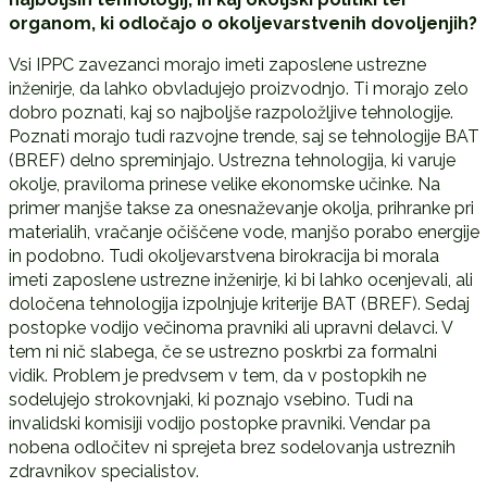
organom, ki odločajo o okoljevarstvenih dovoljenjih?
Vsi IPPC zavezanci morajo imeti zaposlene ustrezne
inženirje, da lahko obvladujejo proizvodnjo. Ti morajo zelo
dobro poznati, kaj so najboljše razpoložljive tehnologije.
Poznati morajo tudi razvojne trende, saj se tehnologije BAT
(BREF) delno spreminjajo. Ustrezna tehnologija, ki varuje
okolje, praviloma prinese velike ekonomske učinke. Na
primer manjše takse za onesnaževanje okolja, prihranke pri
materialih, vračanje očiščene vode, manjšo porabo energije
in podobno. Tudi okoljevarstvena birokracija bi morala
imeti zaposlene ustrezne inženirje, ki bi lahko ocenjevali, ali
določena tehnologija izpolnjuje kriterije BAT (BREF). Sedaj
postopke vodijo večinoma pravniki ali upravni delavci. V
tem ni nič slabega, če se ustrezno poskrbi za formalni
vidik. Problem je predvsem v tem, da v postopkih ne
sodelujejo strokovnjaki, ki poznajo vsebino. Tudi na
invalidski komisiji vodijo postopke pravniki. Vendar pa
nobena odločitev ni sprejeta brez sodelovanja ustreznih
zdravnikov specialistov.