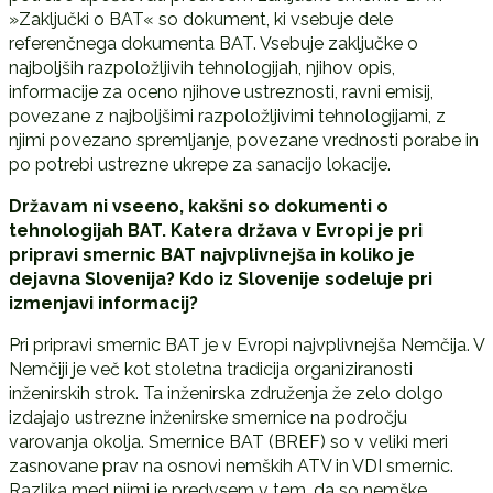
»Zaključki o BAT« so dokument, ki vsebuje dele
referenčnega dokumenta BAT. Vsebuje zaključke o
najboljših razpoložljivih tehnologijah, njihov opis,
informacije za oceno njihove ustreznosti, ravni emisij,
povezane z najboljšimi razpoložljivimi tehnologijami, z
njimi povezano spremljanje, povezane vrednosti porabe in
po potrebi ustrezne ukrepe za sanacijo lokacije.
Državam ni vseeno, kakšni so dokumenti o
tehnologijah BAT. Katera država v Evropi je pri
pripravi smernic BAT najvplivnejša in koliko je
dejavna Slovenija? Kdo iz Slovenije sodeluje pri
izmenjavi informacij?
Pri pripravi smernic BAT je v Evropi najvplivnejša Nemčija. V
Nemčiji je več kot stoletna tradicija organiziranosti
inženirskih strok. Ta inženirska združenja že zelo dolgo
izdajajo ustrezne inženirske smernice na področju
varovanja okolja. Smernice BAT (BREF) so v veliki meri
zasnovane prav na osnovi nemških ATV in VDI smernic.
Razlika med njimi je predvsem v tem, da so nemške