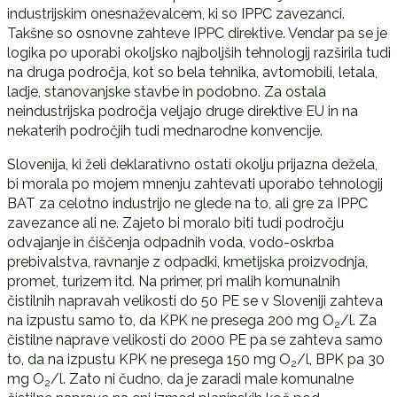
industrijskim onesnaževalcem, ki so IPPC zavezanci.
Takšne so osnovne zahteve IPPC direktive. Vendar pa se je
logika po uporabi okoljsko najboljših tehnologij razširila tudi
na druga področja, kot so bela tehnika, avtomobili, letala,
ladje, stanovanjske stavbe in podobno. Za ostala
neindustrijska področja veljajo druge direktive EU in na
nekaterih področjih tudi mednarodne konvencije.
Slovenija, ki želi deklarativno ostati okolju prijazna dežela,
bi morala po mojem mnenju zahtevati uporabo tehnologij
BAT za celotno industrijo ne glede na to, ali gre za IPPC
zavezance ali ne. Zajeto bi moralo biti tudi področju
odvajanje in čiščenja odpadnih voda, vodo-oskrba
prebivalstva, ravnanje z odpadki, kmetijska proizvodnja,
promet, turizem itd. Na primer, pri malih komunalnih
čistilnih napravah velikosti do 50 PE se v Sloveniji zahteva
na izpustu samo to, da KPK ne presega 200 mg O
/l. Za
2
čistilne naprave velikosti do 2000 PE pa se zahteva samo
to, da na izpustu KPK ne presega 150 mg O
/l, BPK pa 30
2
mg O
/l. Zato ni čudno, da je zaradi male komunalne
2