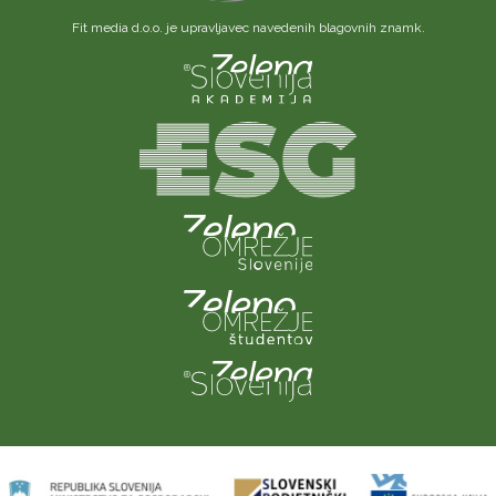
Fit media d.o.o. je upravljavec navedenih blagovnih znamk.