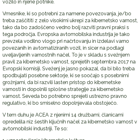
vozilo in njene potnike.
Vmesnike, ki so potrebni za namene povezovanja, je/bo
treba zaščititi z zelo visokimi ukrepi za kibernetsko varnost,
tako da bo zadoščeno vedno bolj razviti pravni praksi s
tega področja. Evropska avtomobilska industrija je tako
prevzela vodilno vlogo pri načrtovanju in izdelavi varno
povezanih in avtomatiziranih vozil, in sicer na podlagi
uveljavljenih varnostnih načel. To je v skladu s svežnjem
pravil za kibernetsko varnost, sprejetih septembra 2017 na
Evropski komisiji. Sveženj je jasno pokazal, da bi bilo treba
spodbujati posebne sektorje, ki se soočajo s posebnimi
grožnjami, da bi razvili lasten pristop do kibernetske
varnosti in dopolnili splošne strategije za kibernetsko
varnost. Seveda bo potrebno sprejeti ustrezno pravno
regulativo, ki bo smiselno dopolnjevala obstoječo.
V tem duhu je ACEA z njenimi 14 družbami, članicami
opredelila niz šestih ključnih načel za kibernetsko varnost v
avtomobilski industriji. Te so: