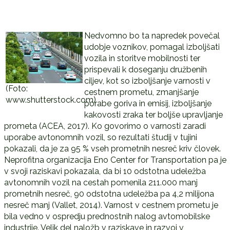
Nedvomno bo ta napredek povečal
udobje voznikov, pomagal izboljšati
vozila in storitve mobilnosti ter
prispevali k doseganju družbenih
ciljev, kot so izboljšanje varnosti v
(Foto:
cestnem prometu, zmanjšanje
www.shutterstock.com)
porabe goriva in emisij, izboljšanje
kakovosti zraka ter boljše upravljanje
prometa (ACEA, 2017). Ko govorimo o varnosti zaradi
uporabe avtonomnih vozil, so rezultati študij v tujini
pokazali, da je za 95 % vseh prometnih nesreč kriv človek.
Neprofitna organizacija Eno Center for Transportation pa je
v svoji raziskavi pokazala, da bi 10 odstotna udeležba
avtonomnih vozil na cestah pomenila 211.000 manj
prometnih nesreč, 90 odstotna udeležba pa 4,2 milijona
nesreč manj (Vallet, 2014). Varnost v cestnem prometu je
bila vedno v ospredju prednostnih nalog avtomobilske
industrije. Velik del naložb v raziskave in razvoj v