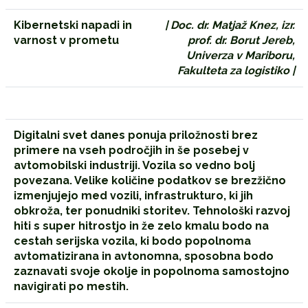
Kibernetski napadi in
| Doc. dr. Matjaž Knez, izr.
varnost v prometu
prof. dr. Borut Jereb,
Univerza v Mariboru,
Fakulteta za logistiko |
Digitalni svet danes ponuja priložnosti brez
primere na vseh področjih in še posebej v
avtomobilski industriji. Vozila so vedno bolj
povezana. Velike količine podatkov se brezžično
izmenjujejo med vozili, infrastrukturo, ki jih
obkroža, ter ponudniki storitev. Tehnološki razvoj
hiti s super hitrostjo in že zelo kmalu bodo na
cestah serijska vozila, ki bodo popolnoma
avtomatizirana in avtonomna, sposobna bodo
zaznavati svoje okolje in popolnoma samostojno
navigirati po mestih.