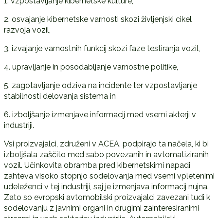
1. vzpostavljanje kibernetske kulture,
2. osvajanje kibernetske varnosti skozi življenjski cikel
razvoja vozil,
3. izvajanje varnostnih funkcij skozi faze testiranja vozil,
4. upravljanje in posodabljanje varnostne politike,
5. zagotavljanje odziva na incidente ter vzpostavljanje
stabilnosti delovanja sistema in
6. izboljšanje izmenjave informacij med vsemi akterji v
industriji.
Vsi proizvajalci, združeni v ACEA, podpirajo ta načela, ki bi
izboljšala zaščito med sabo povezanih in avtomatiziranih
vozil. Učinkovita obramba pred kibernetskimi napadi
zahteva visoko stopnjo sodelovanja med vsemi vpletenimi
udeleženci v tej industriji, saj je izmenjava informacij nujna.
Zato so evropski avtomobilski proizvajalci zavezani tudi k
sodelovanju z javnimi organi in drugimi zainteresiranimi