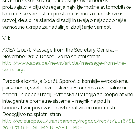
stranmi iz vseh sektorjev industrije. Avtomobilski
proizvajalci v cilju doseganja najvišje možne avtomobilske
kibernetske varnosti neprestano financirajo raziskave in
razvoj, delajo na standardizaciji in uvajajo najsodobnejše
varnostne ukrepe za nadaljnje izboljšanje varnosti.
Viri:
ACEA (2017). Message from the Secretary General –
November 2017. Dosegljivo na spletni strani:
http://www.acea.be/news/article/message-from-the-
secretary-
Evropska komisija (2016). Sporočilo komisije evropskemu
parlamentu, svetu, evropskemu Ekonomsko-socialnemu
odboru in odboru regij. Evropska strategija za kooperativne
inteligentne prometne sisteme – mejnik na poti h
kooperativni, povezani in avtomatizirani mobilnosti.
Dosegljivo na spletni strani:
http://ec.europa.eu/transparency/regdoc/rep/1/2016/
2016-766-F1-SL-MAIN-PART-1.PDF
.