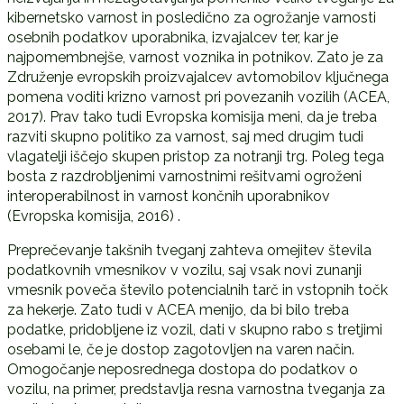
kibernetsko varnost in posledično za ogrožanje varnosti
osebnih podatkov uporabnika, izvajalcev ter, kar je
najpomembnejše, varnost voznika in potnikov. Zato je za
Združenje evropskih proizvajalcev avtomobilov ključnega
pomena voditi krizno varnost pri povezanih vozilih (ACEA,
2017). Prav tako tudi Evropska komisija meni, da je treba
razviti skupno politiko za varnost, saj med drugim tudi
vlagatelji iščejo skupen pristop za notranji trg. Poleg tega
bosta z razdrobljenimi varnostnimi rešitvami ogroženi
interoperabilnost in varnost končnih uporabnikov
(Evropska komisija, 2016) .
Preprečevanje takšnih tveganj zahteva omejitev števila
podatkovnih vmesnikov v vozilu, saj vsak novi zunanji
vmesnik poveča število potencialnih tarč in vstopnih točk
za hekerje. Zato tudi v ACEA menijo, da bi bilo treba
podatke, pridobljene iz vozil, dati v skupno rabo s tretjimi
osebami le, če je dostop zagotovljen na varen način.
Omogočanje neposrednega dostopa do podatkov o
vozilu, na primer, predstavlja resna varnostna tveganja za