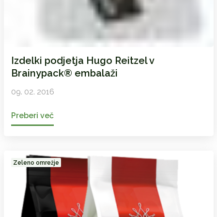
Izdelki podjetja Hugo Reitzel v
Brainypack® embalaži
09. 02. 2016
Preberi več
Zeleno omrežje