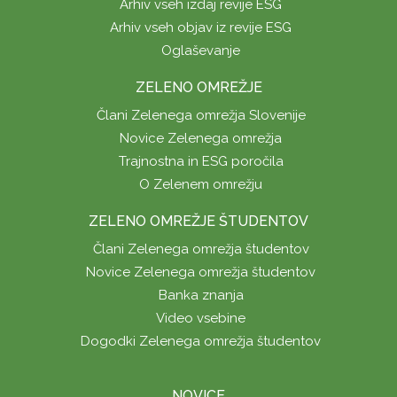
Arhiv vseh izdaj revije ESG
Arhiv vseh objav iz revije ESG
Oglaševanje
ZELENO OMREŽJE
Člani Zelenega omrežja Slovenije
Novice Zelenega omrežja
Trajnostna in ESG poročila
O Zelenem omrežju
ZELENO OMREŽJE ŠTUDENTOV
Člani Zelenega omrežja študentov
Novice Zelenega omrežja študentov
Banka znanja
Video vsebine
Dogodki Zelenega omrežja študentov
NOVICE