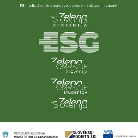
Fit media d.o.o. je upravljavec navedenih blagovnih znamk.