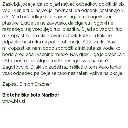
Zaskrbljujoče je, da so dijaki največ odpadkov odkrili tik ob
vodi, kjer je tudi največja možnost, da odpadki pristanejo v
reki. Med odpadki je bilo največ cigaretnih ogorkov in
plastike. Ljudje se ne zavedajo, da cigaretni ogorki ne
razpadejo, saj vsebujejo tudi plastiko. Dijaki so vzorčili tudi
mikroplastiko na reki Dravi in beležili, koliko in kakšne
odpadke nosi reka na poti proti morju. Ali je v reki Dravi
mikroplastika, nam bodo sporočili z Inštituta za vode, ko
bodo pregledali vsebino mreže. Naš dijak Žiga je prepričan:
»Sto ‘posto’ je«. Ali je projekt dosegel svoj namen?
Zagotovo je. Dijaki so začeli razmišljati o tem, kako lahko
vsak odpadek, pa če je še tako neznaten, vpliva na okolje.
Zapisal: Simon Gračner
Biotehniška šola Maribor
www.bts.si