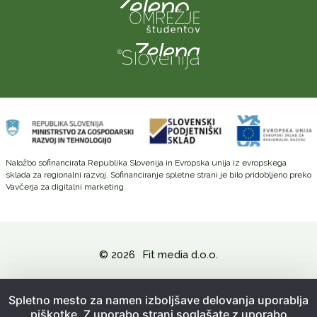
Naložbo sofinancirata Republika Slovenija in Evropska unija iz evropskega
sklada za regionalni razvoj. Sofinanciranje spletne strani je bilo pridobljeno preko
Vavčerja za digitalni marketing.
© 2026
Fit media d.o.o.
Politika zasebnosti in varovanje osebnih podatkov
Spletno mesto za namen izboljšave delovanja uporablja
piškotke. Z uporabo strani soglašate z uporabo
Splošni pogoji poslovanja