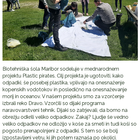
Biotehniška šola Maribor sodeluje v mednarodnem
projektu Plastic pirates. Cilj projekta je ugotoviti, kako
odpadki, še posebej plastika, vplivajo na onesnaženje
kopenskih vodotokov in posledično na onesnaževanje
morij in oceanov. V našem projektu smo za vzorčenje
izbrali reko Dravo. Vzorčili so dijaki programa
naravovarstveni tehnik. Dijaki so zatrjevali, da bomo na
obrežju odkrili veliko odpadkov. Zakaj? Ljudje še vedno
veliko odpadkov ne odložijo v koše za smeti in tudi koši so
pogosto prenapolnjeni z odpadki. S tem so še bolj
izpostavljeni vetru, ki jih potem raznaša po okolici.