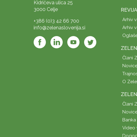
Kidričeva ulica 25
3000 Celje
REVIJ
Arhiv v
+386 (0)3 42 66 700
info@zelenaslovenija.si
Arhiv v
Oglaš
ZELEN
Člani 
Novice
Trajno
O Zel
ZELEN
Člani 
Novice
Banka 
Video 
Dogod