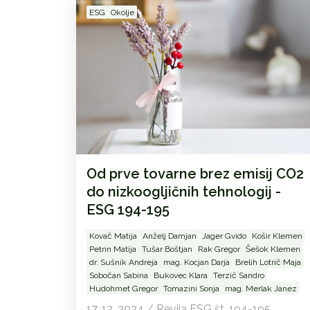
ESG
Okolje
Od prve tovarne brez emisij CO2
do nizkoogljičnih tehnologij -
ESG 194-195
Kovač Matija
Anželj Damjan
Jager Gvido
Košir Klemen
Petrin Matija
Tušar Boštjan
Rak Gregor
Šešok Klemen
dr. Sušnik Andreja
mag. Kocjan Darja
Brelih Lotrič Maja
Sobočan Sabina
Bukovec Klara
Terzič Sandro
Hudohmet Gregor
Tomazini Sonja
mag. Merlak Janez
17. 12. 2024 / Revija ESG št. 194-195