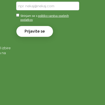
Vpišite
vaš
e-
Sprejmi
Strinjam se s
politiko varstva osebnih
naslov
podatkov
*
*
Prijavite se
 izbire
a na