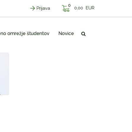
0
0,00
EUR
Prijava
no omrežje študentov
Novice