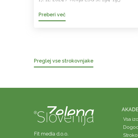
Preberi več
Preglej vse strokovnjake
AKADE
Vsa iz
Dogod
Fit media d.o.o.
Stroko