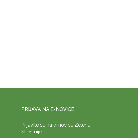
PRIJAVA NA E-NOVICE
Prijavite se na e-novice Zelene
Slovenije