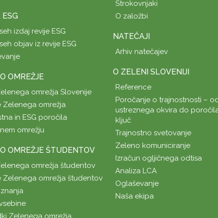
Strokovnjaki
A ESG
O založbi
seh izdaj revije ESG
NATEČAJI
seh objav iz revije ESG
Arhiv natečajev
evanje
O ZELENI SLOVENIJI
O OMREŽJE
Reference
Zelenega omrežja Slovenije
Poročanje o trajnostnosti – od
 Zelenega omrežja
ustreznega okvira do poročil
stna in ESG poročila
ključ
enem omrežju
Trajnostno svetovanje
Zeleno komuniciranje
O OMREŽJE ŠTUDENTOV
Izračun ogljičnega odtisa
Zelenega omrežja študentov
Analiza LCA
 Zelenega omrežja študentov
Oglaševanje
znanja
Naša ekipa
vsebine
ki Zelenega omrežja