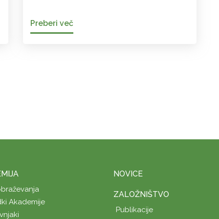
Preberi več
MIJA
NOVICE
obraževanja
ZALOŽNIŠTVO
ki Akademije
Publikacije
vnjaki