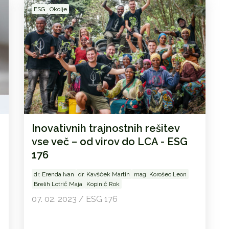
ESG
Okolje
Inovativnih trajnostnih rešitev
vse več – od virov do LCA - ESG
176
dr. Erenda Ivan
dr. Kavšček Martin
mag. Korošec Leon
Brelih Lotrič Maja
Kopinič Rok
07. 02. 2023 / ESG 176