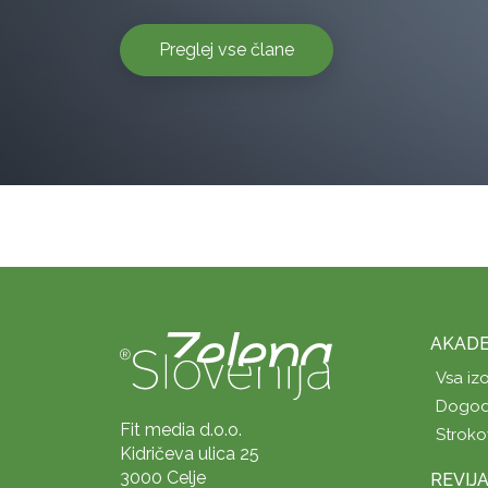
Preglej vse člane
AKADE
Vsa iz
Dogod
Fit media d.o.o.
Stroko
Kidričeva ulica 25
3000 Celje
REVIJ