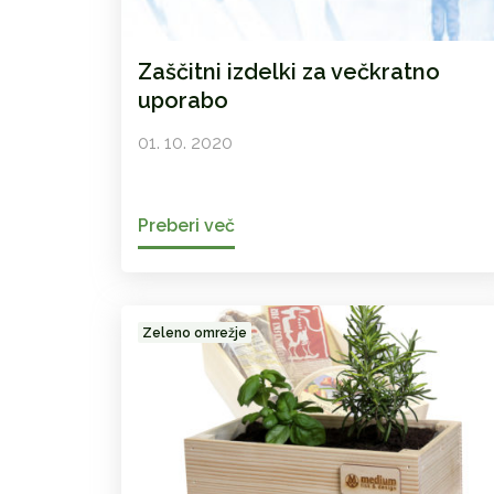
Zaščitni izdelki za večkratno
uporabo
01. 10. 2020
Preberi več
Zeleno omrežje