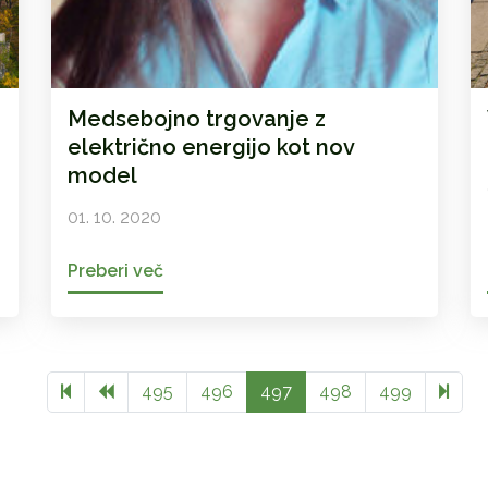
Medsebojno trgovanje z
električno energijo kot nov
model
01. 10. 2020
Preberi več
Previous page
616
495
496
497
498
499