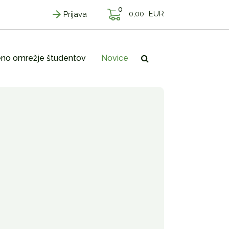
0
0,00
EUR
Prijava
no omrežje študentov
Novice