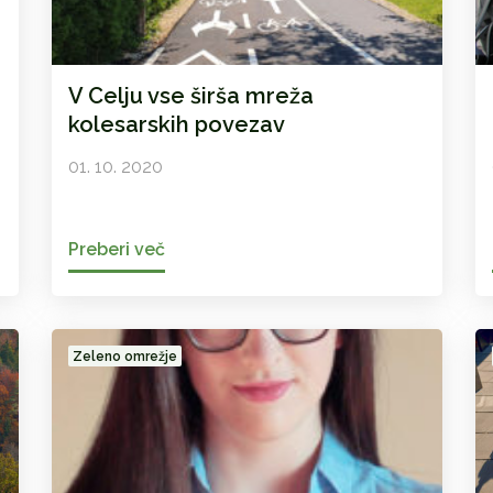
V Celju vse širša mreža
kolesarskih povezav
01. 10. 2020
Preberi več
Zeleno omrežje