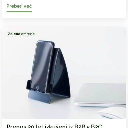
Preberi več
Zeleno omrežje
Prenos 20 let izkušenj iz B2B v B2C