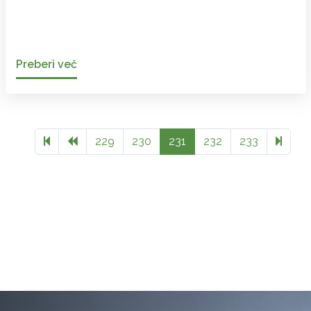
Preberi več
Previous page
274
229
230
231
232
233