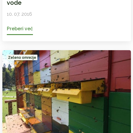
vode
10. 07. 2016
Preberi več
Zeleno omrežje