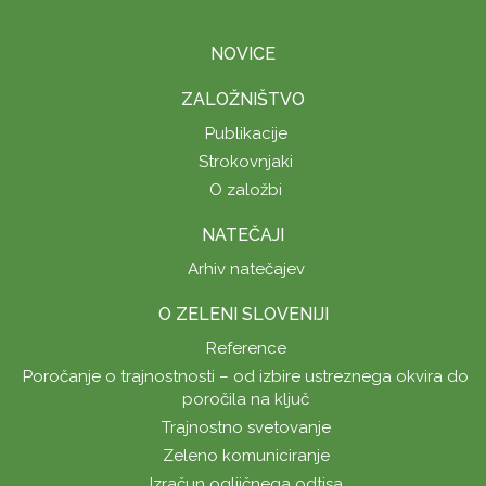
NOVICE
ZALOŽNIŠTVO
Publikacije
Strokovnjaki
O založbi
NATEČAJI
Arhiv natečajev
O ZELENI SLOVENIJI
Reference
Poročanje o trajnostnosti – od izbire ustreznega okvira do
poročila na ključ
Trajnostno svetovanje
Zeleno komuniciranje
Izračun ogljičnega odtisa