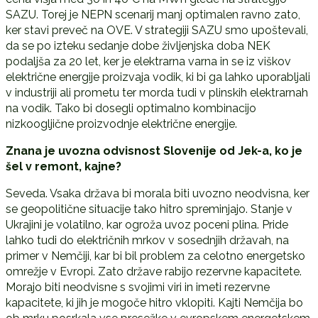
SAZU. Torej je NEPN scenarij manj optimalen ravno zato,
ker stavi preveč na OVE. V strategiji SAZU smo upoštevali,
da se po izteku sedanje dobe življenjska doba NEK
podaljša za 20 let, ker je elektrarna varna in se iz viškov
električne energije proizvaja vodik, ki bi ga lahko uporabljali
v industriji ali prometu ter morda tudi v plinskih elektrarnah
na vodik. Tako bi dosegli optimalno kombinacijo
nizkoogljične proizvodnje električne energije.
Znana je uvozna odvisnost Slovenije od Jek-a, ko je
šel v remont, kajne?
Seveda. Vsaka država bi morala biti uvozno neodvisna, ker
se geopolitične situacije tako hitro spreminjajo. Stanje v
Ukrajini je volatilno, kar ogroža uvoz poceni plina. Pride
lahko tudi do električnih mrkov v sosednjih državah, na
primer v Nemčiji, kar bi bil problem za celotno energetsko
omrežje v Evropi. Zato države rabijo rezervne kapacitete.
Morajo biti neodvisne s svojimi viri in imeti rezervne
kapacitete, ki jih je mogoče hitro vklopiti. Kajti Nemčija bo