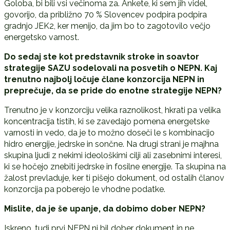
Goloba, bi bili vsi večinoma za. Ankete, ki sem jih videl,
govorijo, da približno 70 % Slovencev podpira podpira
gradnjo JEK2, ker menijo, da jim bo to zagotovilo večjo
energetsko varnost.
Do sedaj ste kot predstavnik stroke in soavtor
strategije SAZU sodelovali na posvetih o NEPN. Kaj
trenutno najbolj ločuje člane konzorcija NEPN in
preprečuje, da se pride do enotne strategije NEPN?
Trenutno je v konzorciju velika raznolikost, hkrati pa velika
koncentracija tistih, ki se zavedajo pomena energetske
varnosti in vedo, da je to možno doseči le s kombinacijo
hidro energije, jedrske in sončne. Na drugi strani je majhna
skupina ljudi z nekimi ideološkimi cilji ali zasebnimi interesi,
ki se hočejo znebiti jedrske in fosilne energije. Ta skupina na
žalost prevladuje, ker ti pišejo dokument, od ostalih članov
konzorcija pa poberejo le vhodne podatke.
Mislite, da je še upanje, da dobimo dober NEPN?
Iskreno, tudi prvi NEPN ni bil dober dokument in ne