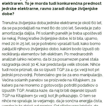
elektraren. To je morda tudi konkurenčna prednost
jedrske elektrarne, ravno zaradi dolge življenjske
dobe?
Trenutna življenjska doba jedrske elektrarne je okoli 60 let,
da se pa podaljšati na med 80 do 100 let. Seveda je zato
amortizacija daljša. Pri solarnih panelih je treba upoštevati
še nekaj. Poleg kratke življenjske dobe, ki bi bila, upamo,
med 20 in 25 let, se je potrebno vprašati tudi, kako bomo
zaključili njihovo življenjsko dobo, kakšni bodo izpusti ob
recikliranju elementov teh elektrarn. Po mednarodnih
analizah lahko rečemo, da bi za posamezen panel stala
razgradnja okoli 30 €, kar predstavlja velik strošek. Nihče
tudi noče priznati, da so izpusti TGP za 4-5x večji kot pri
jedrski prozvodnji. Potencialno gre še za eno manipulacijo.
Večina solarnih panelov se proizvede na Kitajskem, za
katero pa ne moremo z gotovostjo potrditi podatkov o
izpustih TGP. Analiza kaže, da naj bi bili dejanski izpusti
TGP na Kitajskem 5x večji, kot jih prikazujejo. O tem se
nihče ne sprašuje, le verjamejo, da je sončna energija čista,