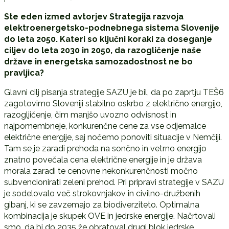
Ste eden izmed avtorjev Strategija razvoja
elektroenergetsko-podnebnega sistema Slovenije
do leta 2050. Kateri so ključni koraki za doseganje
ciljev do leta 2030 in 2050, da razogličenje naše
države in energetska samozadostnost ne bo
pravljica?
Glavni cilj pisanja strategije SAZU je bil, da po zaprtju TEŠ6
zagotovimo Sloveniji stabilno oskrbo z električno energijo,
razogljičenje, čim manjšo uvozno odvisnost in
najpomembneje, konkurenčne cene za vse odjemalce
električne energije, saj nočemo ponoviti situacije v Nemčiji.
Tam se je zaradi prehoda na sončno in vetrno energijo
znatno povečala cena električne energije in je država
morala zaradi te cenovne nekonkurenčnosti močno
subvencionirati zeleni prehod. Pri pripravi strategije v SAZU
je sodelovalo več strokovnjakov in civilno-družbenih
gibanj, ki se zavzemajo za biodiverziteto. Optimalna
kombinacija je skupek OVE in jedrske energije. Načrtovali
smo, da bi do 2035 že obratoval drugi blok jedrske