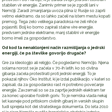
stabilen vir energije. Zanimiv primer se je zgodil lani v
Nemčiji. Zaradi zmanjšanja uvoza plina iz Rusije so zaprli
vetrno elektrarno, da so lahko začeli na istem mestu kopati
premog. Tega zelo velikega paradoksa ne želi nihče
pojasniti. Bolj ko bomo zapirali stalne vire energije,
predvsem jedrske elektrarne, manj stabilni vir energije
bomo imeli za gospodarstvo.
Od kod ta nenaklonjeni način razmišljanja o jedrski
energiji, če pa številke govorijo drugače?
Gre za ideologijo ali religijo. Če pogledamo Nemčijo. Njena
solarna norost se je začela v 70-ih letih, ko so civilna
gibanja začela protestirati proti jedrski energiji. To je
pokazal njihov Öko Institut, ki je izdal publikacijo, v kateri so
zapisali, da za gospodarsko rast ni potrebno povečanje
energije. Zavzemali so se za zaprtje jedrskih elektrarn ter
za konec uporabe fosilnih goriv. To je nemška vlada nekaj
let kasneje pod pritiskom civilnih gibanj in verskih skupin
tudi sprejela kot del strateškega dokumenta. Do leta 2010