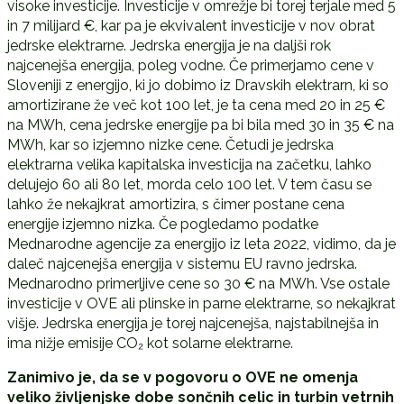
visoke investicije. Investicije v omrežje bi torej terjale med 5
in 7 milijard €, kar pa je ekvivalent investicije v nov obrat
jedrske elektrarne. Jedrska energija je na daljši rok
najcenejša energija, poleg vodne. Če primerjamo cene v
Sloveniji z energijo, ki jo dobimo iz Dravskih elektrarn, ki so
amortizirane že več kot 100 let, je ta cena med 20 in 25 €
na MWh, cena jedrske energije pa bi bila med 30 in 35 € na
MWh, kar so izjemno nizke cene. Četudi je jedrska
elektrarna velika kapitalska investicija na začetku, lahko
delujejo 60 ali 80 let, morda celo 100 let. V tem času se
lahko že nekajkrat amortizira, s čimer postane cena
energije izjemno nizka. Če pogledamo podatke
Mednarodne agencije za energijo iz leta 2022, vidimo, da je
daleč najcenejša energija v sistemu EU ravno jedrska.
Mednarodno primerljive cene so 30 € na MWh. Vse ostale
investicije v OVE ali plinske in parne elektrarne, so nekajkrat
višje. Jedrska energija je torej najcenejša, najstabilnejša in
ima nižje emisije CO₂ kot solarne elektrarne.
Zanimivo je, da se v pogovoru o OVE ne omenja
veliko življenjske dobe sončnih celic in turbin vetrnih