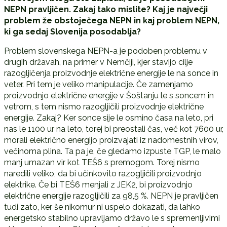
NEPN pravljičen. Zakaj tako mislite? Kaj je največji
problem že obstoječega NEPN in kaj problem NEPN,
ki ga sedaj Slovenija posodablja?
Problem slovenskega NEPN-a je podoben problemu v
drugih državah, na primer v Nemčiji, kjer stavijo cilje
razogljičenja proizvodnje električne energije le na sonce in
veter. Pri tem je veliko manipulacije. Če zamenjamo
proizvodnjo električne energije v Šoštanju le s soncem in
vetrom, s tem nismo razogljičili proizvodnje električne
energije. Zakaj? Ker sonce sije le osmino časa na leto, pri
nas le 1100 ur na leto, torej bi preostali čas, več kot 7600 ur,
morali električno energijo proizvajati iz nadomestnih virov,
večinoma plina. Ta pa je, če gledamo izpuste TGP, le malo
manj umazan vir kot TEŠ6 s premogom. Torej nismo
naredili veliko, da bi učinkovito razogljičili proizvodnjo
elektrike. Če bi TEŠ6 menjali z JEK2, bi proizvodnjo
električne energije razogljičili za 98,5 %. NEPN je pravljičen
tudi zato, ker še nikomur ni uspelo dokazati, da lahko
energetsko stabilno upravljamo državo le s spremenljivimi