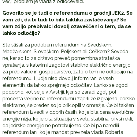
večji problem je vlada z odločevalci.
Govorilo se je tudi o referendumu o gradnji JEK2. Se
vam zdi, da bi tudi to bila taktika zavlačevanja? Se
vam zdijo prebivalci dovolj ozaveščeni o tem, da se
lahko odločijo?
Ste slišali za podoben referendum na Švedskem,
Madžarskem, Slovaškem, Poljskem ali Češkem? Seveda
ne, ker so to za državo preveč pomembna strateška
vprašanja, s katerimi zagotovi stabilno električno energijo
za prebivalce in gospodarstvo, zato o tem ne odločajo na
referendumu. Ljudje niso dovolj informirani o vseh
elementih, da lahko sprejmejo odločitev. Lahko se zgodi
podobno, kot se je v Avstriji, kjer so zaradi zgolj pol
procenta večine na referendumu zaprli že izgrajeno jedrsko
elektrarno, še preden so jo priklopili v omrežje. Če bi takšen
referendum izvedli v dobrih časih, ko je bila cena električne
energije nižja, ko je bila situacija v svetu stabilna, bi vsi rekli,
da jedrske energije ne potrebujemo. Če bi pa naredili
referendum lani, ko je mandat prevzela vlada Roberta