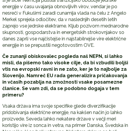
si je sicer Nemčija pustila tranzicijsko obdobje jedrske
energije v času uvajanja obnovljivih virov, vendar je po
nesreči v Fukušimi zaradi cunamija vlada na čelu z Angelo
Merkel sprejela odločitev, da v naslednjih desetih letih
zaprejo vse jedrske elektrarne. Kljub pozivom mednarodne
skupnosti, gospodarstva in energetskih strokovnjakov so
danes zaprli vse najčistejše in najstabilnejše vire električne
energije in se prepustili negotovostim OVE.
Če zunanji obiskovalec pogleda naš NEPN, si lahko
misli, da pišemo tako visoke cilje, da bi vzbudili boljši
vtis na evropski ravni in ne zato, ker je to najbolje za
Slovenijo. Namreč EU rada generalizira pričakovanja
in včasih pozablja na zmožnosti vsake posamezne
članice. Se vam zdi, da se podobno dogaja v tem
primeru?
Vsaka država ima svoje specifike glede diverzifikacije
pridobivanja električne energije, na kakšen način jo lahko
proizvede. Seveda lahko nekatere države v večji meri
koristijo vire iz sonca in vetra, na primer Danska, Švedska in