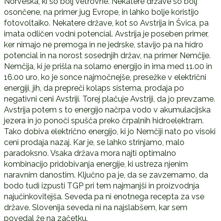
Norveška, ki so bolj vetrovne. Nekatere države so bolj
osončene, na primer jug Evrope, in lahko bolje koristijo
fotovoltaiko. Nekatere države, kot so Avstrija in Švica, pa
imata odličen vodni potencial. Avstrija je poseben primer,
ker nimajo ne premoga in ne jedrske, stavijo pa na hidro
potencial in na norost sosednjih držav, na primer Nemčije.
Nemčija, ki je prišla na solarno energijo in ima med 11.00 in
16.00 uro, ko je sonce najmočnejše, presežke v električni
energiji, jih, da prepreči kolaps sistema, prodaja po
negativni ceni Avstriji. Torej plačuje Avstriji, da jo prevzame.
Avstrija potem s to energijo načrpa vodo v akumulacijska
jezera in jo ponoči spušča preko črpalnih hidroelektrarn.
Tako dobiva električno energijo, ki jo Nemčiji nato po visoki
ceni prodaja nazaj. Kar je, se lahko strinjamo, malo
paradoksno. Vsaka država mora najti optimalno
kombinacijo pridobivanja energije, ki ustreza njenim
naravnim danostim. Ključno pa je, da se zavzemamo, da
bodo tudi izpusti TGP pri tem najmanjši in proizvodnja
najučinkovitejša. Seveda pa ni enotnega recepta za vse
države. Slovenija seveda ni na najslabšem, kar sem
povedal že na začetku.