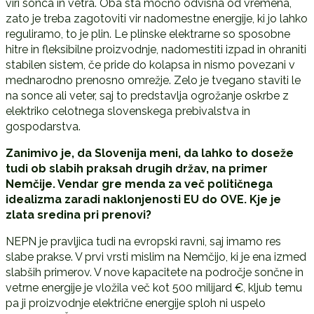
viri sonca in vetra. Oba sta močno odvisna od vremena,
zato je treba zagotoviti vir nadomestne energije, ki jo lahko
reguliramo, to je plin. Le plinske elektrarne so sposobne
hitre in fleksibilne proizvodnje, nadomestiti izpad in ohraniti
stabilen sistem, če pride do kolapsa in nismo povezani v
mednarodno prenosno omrežje. Zelo je tvegano staviti le
na sonce ali veter, saj to predstavlja ogrožanje oskrbe z
elektriko celotnega slovenskega prebivalstva in
gospodarstva.
Zanimivo je, da Slovenija meni, da lahko to doseže
tudi ob slabih praksah drugih držav, na primer
Nemčije. Vendar gre menda za več političnega
idealizma zaradi naklonjenosti EU do OVE. Kje je
zlata sredina pri prenovi?
NEPN je pravljica tudi na evropski ravni, saj imamo res
slabe prakse. V prvi vrsti mislim na Nemčijo, ki je ena izmed
slabših primerov. V nove kapacitete na področje sončne in
vetrne energije je vložila več kot 500 milijard €, kljub temu
pa ji proizvodnje električne energije sploh ni uspelo