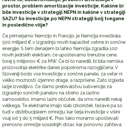
prostor, problem amortizacije investicije. Kakšne bi
bile investicije v strategiji NEPN in kakšne v strategiji
SAZU? So investicije po NEPN strategiji bolj tvegane
in posledično višje?
Če primerjamo Nemčijo in Francijo, je Nemčija investirala
500 milijard € v izgradnjo novih kapacitet vetrne in sončne
energije. S tem denarjem bi lahko Nemčija zgradila 100
novih jedrskih elektrarn, če upoštevamo trenutne cene,
torej 5 milijonov € za MW. Če bi to naredili, bi bila nemška
proizvodnja elektrike danes popolnoma razogljičena. V
Sloveniji bodo vse investicije v sončne panele, za veter ni
veliko možnosti, izjemno drage, a razpršene. Zato izgleda
lažje izvedljivo. Če damo prebivalstvu subvencije za
izgradnjo sončnih panelov na streho za lastno
samooskrbo, imamo lažni občutek, da smo naredili nekaj
velikega. Te elektrarne imajo slab izkoristek, težave pa so
tudi v distribucijskem omrežju, kar terja investicije v višini
vsaj od 3 do 5 milijard €. Prav tako moramo upoštevati
prenosno omrežje sosednjih držav, kar ponovno zahteva