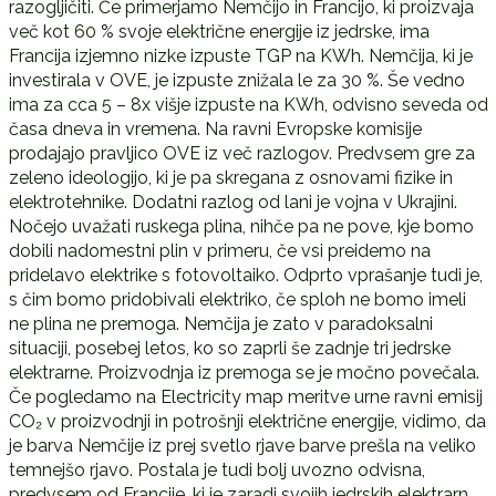
razogljičiti. Če primerjamo Nemčijo in Francijo, ki proizvaja
več kot 60 % svoje električne energije iz jedrske, ima
Francija izjemno nizke izpuste TGP na KWh. Nemčija, ki je
investirala v OVE, je izpuste znižala le za 30 %. Še vedno
ima za cca 5 – 8x višje izpuste na KWh, odvisno seveda od
časa dneva in vremena. Na ravni Evropske komisije
prodajajo pravljico OVE iz več razlogov. Predvsem gre za
zeleno ideologijo, ki je pa skregana z osnovami fizike in
elektrotehnike. Dodatni razlog od lani je vojna v Ukrajini.
Nočejo uvažati ruskega plina, nihče pa ne pove, kje bomo
dobili nadomestni plin v primeru, če vsi preidemo na
pridelavo elektrike s fotovoltaiko. Odprto vprašanje tudi je,
s čim bomo pridobivali elektriko, če sploh ne bomo imeli
ne plina ne premoga. Nemčija je zato v paradoksalni
situaciji, posebej letos, ko so zaprli še zadnje tri jedrske
elektrarne. Proizvodnja iz premoga se je močno povečala.
Če pogledamo na Electricity map meritve urne ravni emisij
CO₂ v proizvodnji in potrošnji električne energije, vidimo, da
je barva Nemčije iz prej svetlo rjave barve prešla na veliko
temnejšo rjavo. Postala je tudi bolj uvozno odvisna,
predvsem od Francije, ki je zaradi svojih jedrskih elektrarn