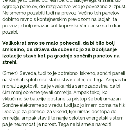
vendar je to daleč od resnice. Od silicijevega kristala, do
ogrodja panelov, do razgraditve, vse je povezano z izpusti.
Ne smemo pozabiti tudi na prevoz. Večino teh panelov
dobimo ravno s kontejnerskim prevozom na ladjah, ta
prevoz je bolj umazan kot kopenski. Vendar se na to kar
pozabi.
Velikokrat smo se malo pohecali, da bi bilo bolj
smiselno, da država da subvencijo za izboljšanje
izolacije stavb kot pa gradnjo sončnih panelov na
strehi.
(Smeh). Seveda, tudi to je potrebno. Iskreno, sončni paneli
na strehah sploh niso slaba stvar, daleč od tega. Ampak bi
morali zagotoviti, da je vsaka hiša samozadostna, da bi
čim manj obremenjevali omrežja. Ampak takoj, ko
vključimo še baterije, postane ta pristop še bolj umazan.
Sončne elektrarne so v redu, tudi jaz jo imam doma na hiši.
Dobra je za jadrnico, za vikend, kjer nimaš dostopa do
omrežja, ampak staviti le nanje celoten energetski sistem,
pa je neumnost, je norost. Tega ne bi smela narediti