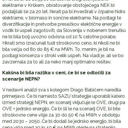
elektrarne v Krškem, obratovanje obstoječega NEK bi
podaljšali še za 20 let, hkrati pa bi investirali v črpalne hidro
elektrarne, v biomaso in sončne elektrarne. Na podlagi te
diverzifikacije in pretvorbe presežkov električne energije v
vodik bi uspeli zagotoviti, da Slovenija v nobenem trenutku
ne bi bila bolj uvozno odvisna od 10 % celotne porabe.
Hkrati smo izračunali tudi stroškovno ceno, ki nikoli ne bi
bila večja od 80 do 85 € na MWh. To, menim, je bil na
podlagi konsenza v stroki velik uspeh. Na vladi je, ali se bo
zavzemala za to ali za neko manj optimalno rešitev.
Kakšna bi bila razlika v ceni, če bi se odločili za
scenarije NEPN?
V nedavni analizi sva s kolegom Drago Babičem naredila
primerjavo. Če bi namesto SAZU strategije uporabili katero
izmed strategij NEPN, en scenarij vključuje le OVE, drugi pa
OVE + jedrsko energijo. Če bi šli le na scenarij OVE, bi bile
stroškovne cene višje za 30 do 50 € na MWh v obdobju
med 2030 – 2050. Če bi dodali še jedrsko energijo, bi bila
cena višja med 30 in 40 € na MWh glede na strategijo