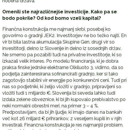
nobena država.
Omenili ste najrazličnejše investicije. Kako pa se
bodo pokrile? Od kod bomo vzeli kapital?
Finančna konstrukcija me najmanj skrbi, posebej ko
govorimo o gradnji JEK2. Investitorjev ne bo težko najti. En
vir bi bila lastna akumulacija Skupine Gen, drugi vir so
invesititorji, delno iz Slovenije in delno iz sosednjih držav.
Ne smemo pa pozabiti tudi na privatne investitorje, ki so
izkazali velik interes. Po modelu financiranja, ki je dobra
praksa finske jedrske elektrarne Olkiluoto 3, vidimo, da so
podjetja zainteresirana sofinancirati gradnjo, ker si tako
zagotovijo stabilni vir energije po konkurenčni ceni. Tudi pri
nas so podjetniki, ki želijo vložiti v gradnjo, pripravljeni so
vložiti tudi 1 miljardo €. Slovenija bi seveda lahko tudi
izdala zelene obveznice, ki bi jih kupovalo prebivalstvo po
neki normalni obrestni meri, na primer 3 – 4 %.
Predpostavljam, da bi jih ljudje, ki imajo danes na bankah
več kot 26 miljard € prihrankov, z veseljem kupili in v njih
investirali. Finančna konstrukcija je res najmanjši problem,