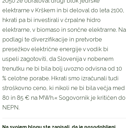
2050 že obratoval drugi blok jedrske
elektrarne v Krškem in bi deloval do leta 2100,
hkrati pa bi investirali v črpalne hidro
elektrarne, v biomaso in sončne elektrarne. Na
podlagi te diverzifikacije in pretvorbe
presežkov električne energije v vodik bi
uspeli zagotoviti, da Slovenija v nobenem
trenutku ne bi bila bolj uvozno odvisna od 10
% celotne porabe. Hkrati smo izračunali tudi
stroškovno ceno, ki nikoli ne bi bila večja med
80 in 85 € na MWh.« Sogovornik je kritičen do
NEPN.
Na svojem blogu ste zapisali, da je posodobljeni