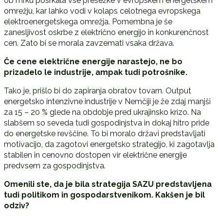
ob mrku posrkala vse presežke v evropskem energetskem
omrežju, kar lahko vodi v kolaps celotnega evropskega
elektroenergetskega omrežja. Pomembna je še
zanesljivost oskrbe z električno energijo in konkurenčnost
cen. Zato bi se morala zavzemati vsaka država.
Če cene električne energije narastejo, ne bo
prizadelo le industrije, ampak tudi potrošnike.
Tako je, prišlo bi do zapiranja obratov tovarn. Output
energetsko intenzivne industrije v Nemčiji je že zdaj manjši
za 15 – 20 % glede na obdobje pred ukrajinsko krizo. Na
slabšem so seveda tudi gospodinjstva in dokaj hitro pride
do energetske revščine. To bi moralo državi predstavljati
motivacijo, da zagotovi energetsko strategijo, ki zagotavlja
stabilen in cenovno dostopen vir električne energije
predvsem za gospodinjstva.
Omenili ste, da je bila strategija SAZU predstavljena
tudi politikom in gospodarstvenikom. Kakšen je bil
odziv?