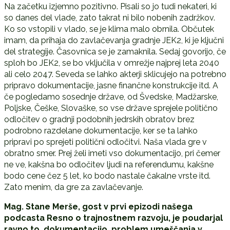
Na začetku izjemno pozitivno. Pisali so jo tudi nekateri, ki
so danes del vlade, zato takrat ni bilo nobenih zadržkov.
Ko so vstopili v vlado, se je klima malo obrnila. Občutek
imam, da prihaja do zavlačevanja gradnje JEK2, ki je ključni
del strategije. Časovnica se je zamaknila. Sedaj govorijo, če
sploh bo JEK2, se bo vključila v omrežje najprej leta 2040
ali celo 2047. Seveda se lahko akterji sklicujejo na potrebno
pripravo dokumentacije, jasne finančne konstrukcije itd. A
če pogledamo sosednje države, od Švedske, Madžarske,
Poljske, Češke, Slovaške, so vse države sprejele politično
odločitev o gradnji podobnih jedrskih obratov brez
podrobno razdelane dokumentacije, ker se ta lahko
pripravi po sprejeti politični odločitvi. Naša vlada gre v
obratno smer. Prej želi imeti vso dokumentacijo, pri čemer
ne ve, kakšna bo odločitev ljudi na referendumu, kakšne
bodo cene čez 5 let, ko bodo nastale čakalne vrste itd.
Zato menim, da gre za zavlačevanje.
Mag. Stane Merše, gost v prvi epizodi našega
podcasta Resno o trajnostnem razvoju, je poudarjal
ravno to, dokumentacijo, problem umeščanja v