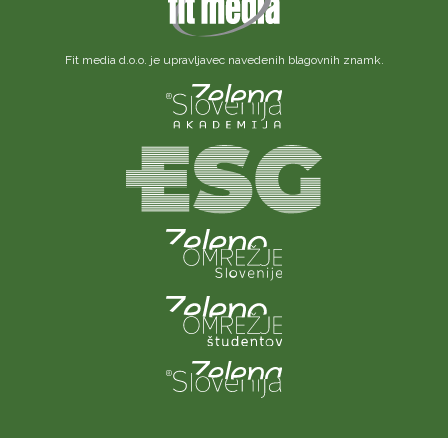
Fit media d.o.o. je upravljavec navedenih blagovnih znamk.