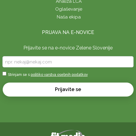
Analiza LCA
Oglaševanje
Naša ekipa
PRIJAVA NA E-NOVICE
Prijavite se na e-novice Zelene Slovenije
Vpišite
vaš
e-
Sprejmi
Strinjam se s
politiko varstva osebnih podatkov
naslov
*
*
Prijavite se