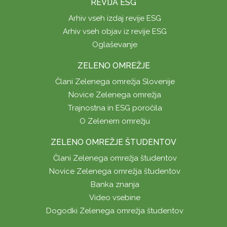
REVIJA ESG
Arhiv vseh izdaj revije ESG
Arhiv vseh objav iz revije ESG
Oglaševanje
ZELENO OMREŽJE
Člani Zelenega omrežja Slovenije
Novice Zelenega omrežja
Trajnostna in ESG poročila
O Zelenem omrežju
ZELENO OMREŽJE ŠTUDENTOV
Člani Zelenega omrežja študentov
Novice Zelenega omrežja študentov
Banka znanja
Video vsebine
Dogodki Zelenega omrežja študentov