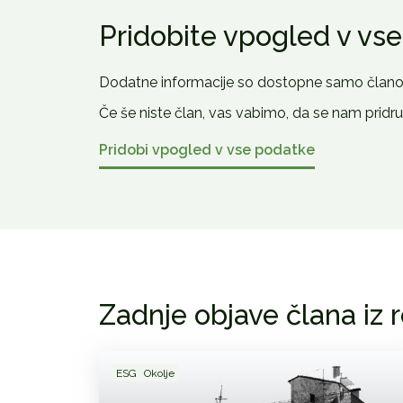
Pridobite vpogled v vs
Dodatne informacije so dostopne samo član
Če še niste član, vas vabimo, da se nam pridruž
Pridobi vpogled v vse podatke
Zadnje objave člana iz 
ESG
Okolje