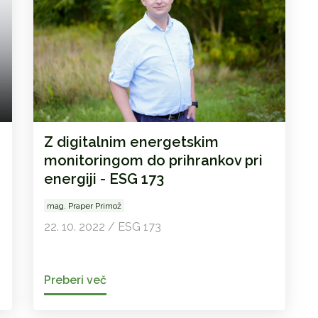
Z digitalnim energetskim
monitoringom do prihrankov pri
energiji - ESG 173
mag. Praper Primož
22. 10. 2022 / ESG 173
Preberi več