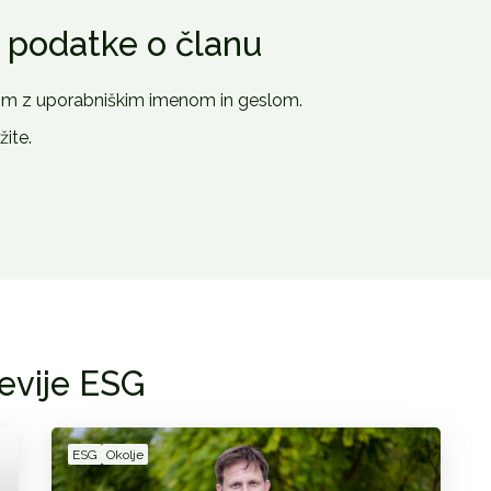
e podatke o članu
om z uporabniškim imenom in geslom.
ite.
revije ESG
ESG
Okolje