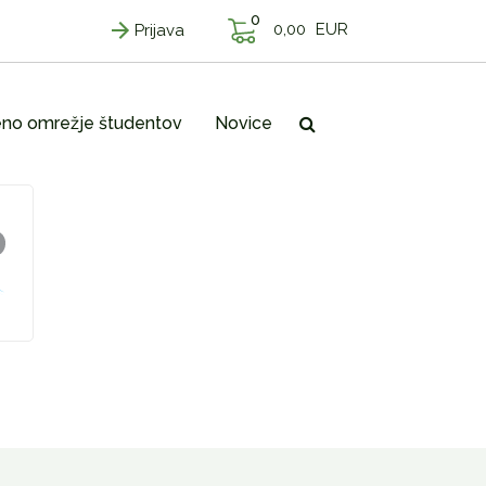
0
0,00
EUR
Prijava
no omrežje študentov
Novice