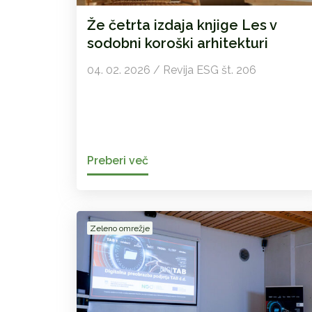
Že četrta izdaja knjige Les v
sodobni koroški arhitekturi
04. 02. 2026 / Revija ESG št. 206
Preberi več
Zeleno omrežje