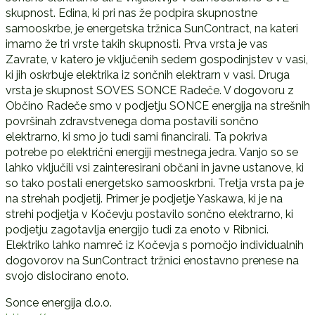
skupnost. Edina, ki pri nas že podpira skupnostne
samooskrbe, je energetska tržnica SunContract, na kateri
imamo že tri vrste takih skupnosti. Prva vrsta je vas
Zavrate, v katero je vključenih sedem gospodinjstev v vasi,
ki jih oskrbuje elektrika iz sončnih elektrarn v vasi. Druga
vrsta je skupnost SOVES SONCE Radeče. V dogovoru z
Občino Radeče smo v podjetju SONCE energija na strešnih
površinah zdravstvenega doma postavili sončno
elektrarno, ki smo jo tudi sami financirali. Ta pokriva
potrebe po električni energiji mestnega jedra. Vanjo so se
lahko vključili vsi zainteresirani občani in javne ustanove, ki
so tako postali energetsko samooskrbni. Tretja vrsta pa je
na strehah podjetij. Primer je podjetje Yaskawa, ki je na
strehi podjetja v Kočevju postavilo sončno elektrarno, ki
podjetju zagotavlja energijo tudi za enoto v Ribnici.
Elektriko lahko namreč iz Kočevja s pomočjo individualnih
dogovorov na SunContract tržnici enostavno prenese na
svojo dislocirano enoto.
Sonce energija d.o.o.