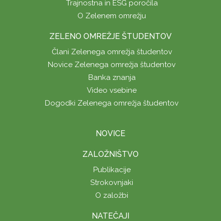
Trajnostna in ESG poročila
O Zelenem omrežju
ZELENO OMREŽJE ŠTUDENTOV
Člani Zelenega omrežja študentov
Novice Zelenega omrežja študentov
Banka znanja
Video vsebine
Dogodki Zelenega omrežja študentov
NOVICE
ZALOŽNIŠTVO
Publikacije
Strokovnjaki
O založbi
NATEČAJI