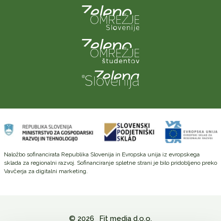
Naložbo sofinancirata Republika Slovenija in Evropska unija iz evropskega
sklada za regionalni razvoj. Sofinanciranje spletne strani je bilo pridobljeno preko
Vavčerja za digitalni marketing.
© 2026
Fit media d.o.o.