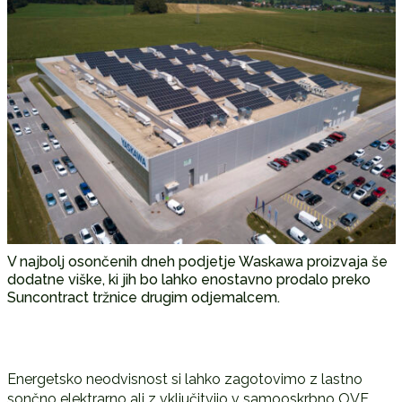
V najbolj osončenih dneh podjetje Waskawa proizvaja še
dodatne viške, ki jih bo lahko enostavno prodalo preko
Suncontract tržnice drugim odjemalcem.
Energetsko neodvisnost si lahko zagotovimo z lastno
sončno elektrarno ali z vključitvijo v samooskrbno OVE