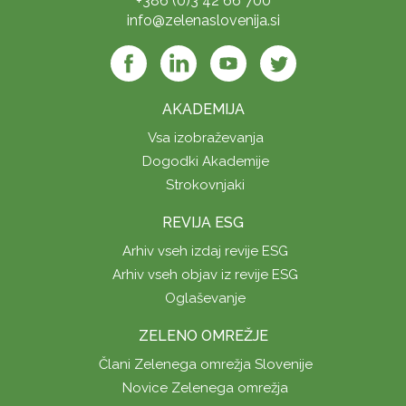
+386 (0)3 42 66 700
info@zelenaslovenija.si
AKADEMIJA
Vsa izobraževanja
Dogodki Akademije
Strokovnjaki
REVIJA ESG
Arhiv vseh izdaj revije ESG
Arhiv vseh objav iz revije ESG
Oglaševanje
ZELENO OMREŽJE
Člani Zelenega omrežja Slovenije
Novice Zelenega omrežja