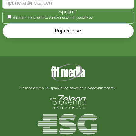
Sprejmi
*
Strinjam se s
politiko varstva osebnih podatkov
Prijavite se
Fit media d.o.o. je upravljavec navedenih blagovnih znamk.