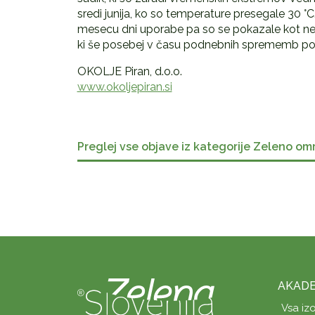
sredi junija, ko so temperature presegale 30 °
mesecu dni uporabe pa so se pokazale kot nep
ki še posebej v času podnebnih sprememb potr
OKOLJE Piran, d.o.o.
www.okoljepiran.si
Preglej vse objave iz kategorije Zeleno om
AKADE
Vsa iz