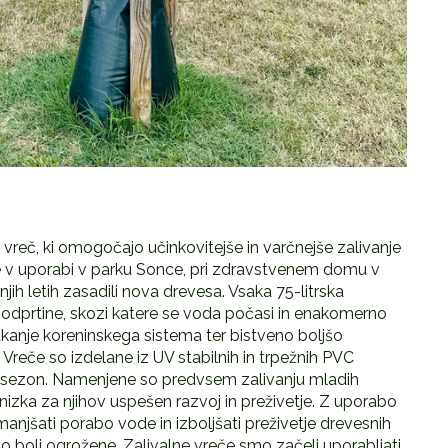
h vreč, ki omogočajo učinkovitejše in varčnejše zalivanje
že v uporabi v parku Sonce, pri zdravstvenem domu v
njih letih zasadili nova drevesa. Vsaka 75-litrska
odprtine, skozi katere se voda počasi in enakomerno
anje koreninskega sistema ter bistveno boljšo
 Vreče so izdelane iz UV stabilnih in trpežnih PVC
eč sezon. Namenjene so predvsem zalivanju mladih
enizka za njihov uspešen razvoj in preživetje. Z uporabo
manjšati porabo vode in izboljšati preživetje drevesnih
o bolj ogrožene. Zalivalne vreče smo začeli uporabljati