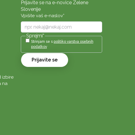
Prijavite se na e-novice Zelene
Slovenije
Vpišite vaš e-naslov
*
Sprejmi
*
Strinjam se s
politiko varstva osebnih
podatkov
Prijavite se
 izbire
a na