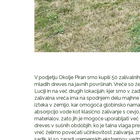
V podjetju Okolje Piran smo kupili 50 zalivalni
mladih dreves na javnih površinah. Vreče so 
Luciji in na več drugih lokacijah, kjer smo v zad
zalivalna vreča ima na spodnjem delu majhne 
izteka v zemljo, kar omogoča globinsko namak
absorpcijo vode kot klasično zalivanje s cevjo.
materialov, zato jih je mogoče uporabljati v
dreves v sušnih obdobjih, ko je talna vlaga pr
vreč želimo povečati učinkovitost zalivanja, z
sadik, ki so zaradi vremenskih ekstremov vedn