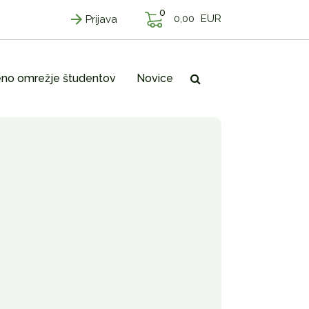
0
0,00
EUR
Prijava
no omrežje študentov
Novice