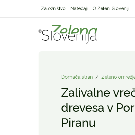
Založništvo
Natečaji
O Zeleni Sloveniji
Domača stran
/
Zeleno omrežj
Zalivalne vre
drevesa v Por
Piranu