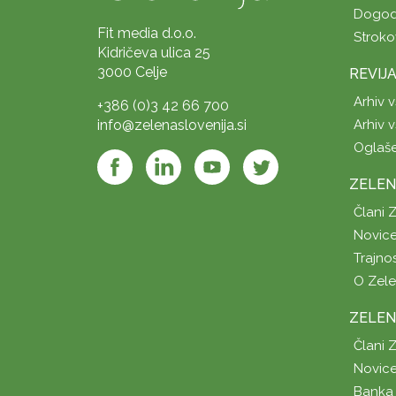
Dogod
Fit media d.o.o.
Stroko
Kidričeva ulica 25
3000 Celje
REVIJ
Arhiv v
+386 (0)3 42 66 700
info@zelenaslovenija.si
Arhiv v
Oglaš
ZELEN
Člani 
Novice
Trajno
O Zel
ZELEN
Člani 
Novice
Banka 