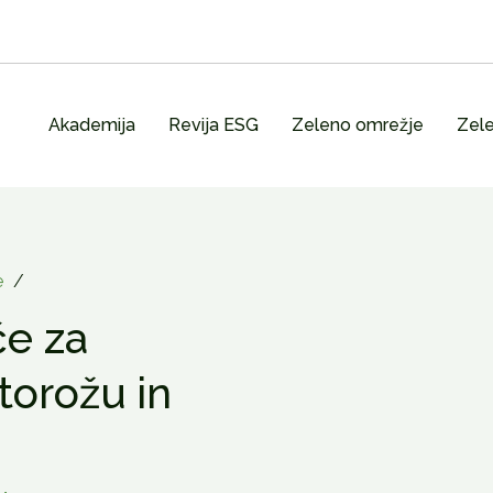
Akademija
Revija ESG
Zeleno omrežje
Zele
e
/
če za
torožu in