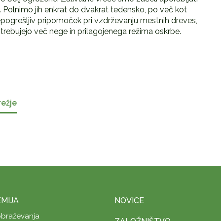
C. Polnimo jih enkrat do dvakrat tedensko, po več kot
ogrešljiv pripomoček pri vzdrževanju mestnih dreves,
ebujejo več nege in prilagojenega režima oskrbe.
režje
MIJA
NOVICE
obraževanja