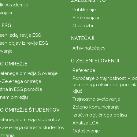
ZALOŽNIŠTVO
ki Akademije
Publikacije
vnjaki
Strokovnjaki
A ESG
O založbi
seh izdaj revije ESG
NATEČAJI
seh objav iz revije ESG
Arhiv natečajev
evanje
O ZELENI SLOVENIJI
O OMREŽJE
Reference
Zelenega omrežja Slovenije
Poročanje o trajnostnosti – od
 Zelenega omrežja
ustreznega okvira do poročil
stna in ESG poročila
ključ
enem omrežju
Trajnostno svetovanje
Zeleno komuniciranje
O OMREŽJE ŠTUDENTOV
Izračun ogljičnega odtisa
Zelenega omrežja študentov
Analiza LCA
 Zelenega omrežja študentov
Oglaševanje
znanja