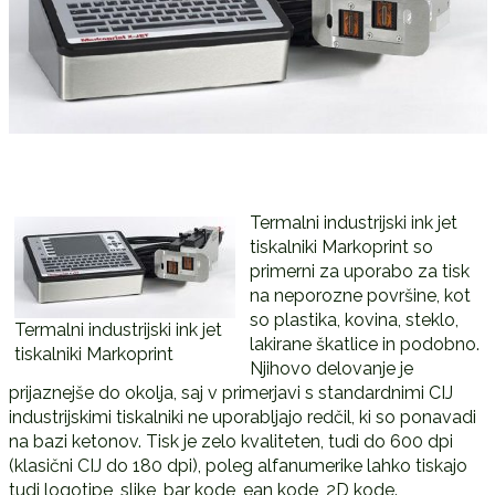
Termalni industrijski ink jet
tiskalniki Markoprint so
primerni za uporabo za tisk
na neporozne površine, kot
so plastika, kovina, steklo,
Termalni industrijski ink jet
lakirane škatlice in podobno.
tiskalniki Markoprint
Njihovo delovanje je
prijaznejše do okolja, saj v primerjavi s standardnimi CIJ
industrijskimi tiskalniki ne uporabljajo redčil, ki so ponavadi
na bazi ketonov. Tisk je zelo kvaliteten, tudi do 600 dpi
(klasični CIJ do 180 dpi), poleg alfanumerike lahko tiskajo
tudi logotipe, slike, bar kode, ean kode, 2D kode.