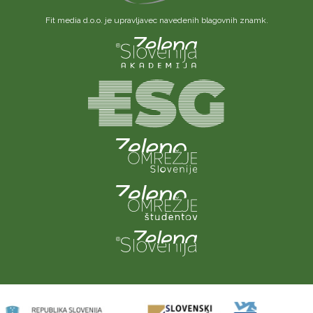
Fit media d.o.o. je upravljavec navedenih blagovnih znamk.