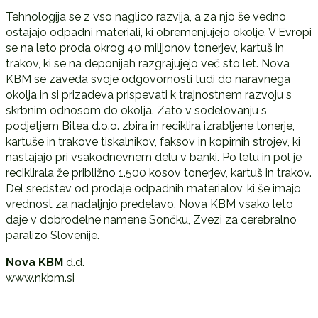
Tehnologija se z vso naglico razvija, a za njo še vedno
ostajajo odpadni materiali, ki obremenjujejo okolje. V Evropi
se na leto proda okrog 40 milijonov tonerjev, kartuš in
trakov, ki se na deponijah razgrajujejo več sto let. Nova
KBM se zaveda svoje odgovornosti tudi do naravnega
okolja in si prizadeva prispevati k trajnostnem razvoju s
skrbnim odnosom do okolja. Zato v sodelovanju s
podjetjem Bitea d.o.o. zbira in reciklira izrabljene tonerje,
kartuše in trakove tiskalnikov, faksov in kopirnih strojev, ki
nastajajo pri vsakodnevnem delu v banki. Po letu in pol je
reciklirala že približno 1.500 kosov tonerjev, kartuš in trakov.
Del sredstev od prodaje odpadnih materialov, ki še imajo
vrednost za nadaljnjo predelavo, Nova KBM vsako leto
daje v dobrodelne namene Sončku, Zvezi za cerebralno
paralizo Slovenije.
Nova KBM
d.d.
www.nkbm.si