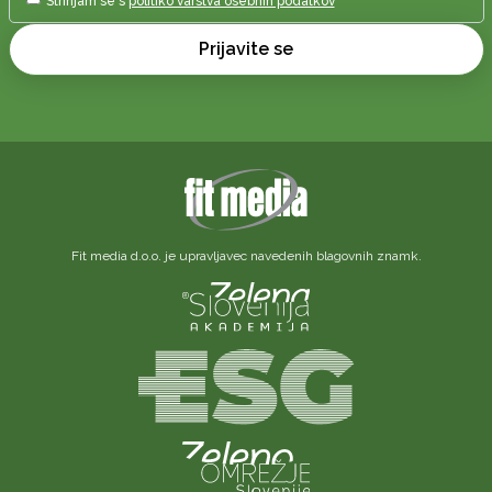
Strinjam se s
politiko varstva osebnih podatkov
Prijavite se
Fit media d.o.o. je upravljavec navedenih blagovnih znamk.