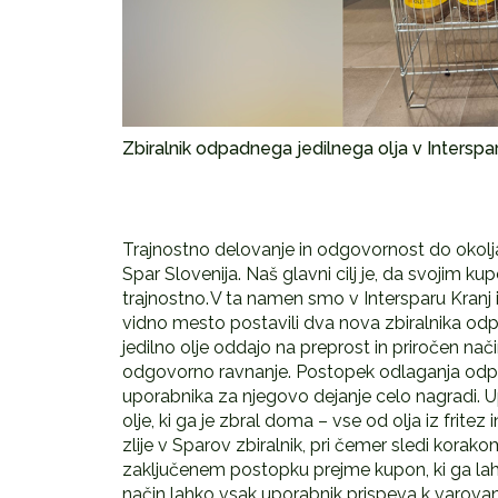
Zbiralnik odpadnega jedilnega olja v Interspa
Trajnostno delovanje in odgovornost do okolja
Spar Slovenija. Naš glavni cilj je, da svojim 
trajnostno. V ta namen smo v Intersparu Kranj
vidno mesto postavili dva nova zbiralnika od
jedilno olje oddajo na preprost in priročen n
odgovorno ravnanje. Postopek odlaganja odpad
uporabnika za njegovo dejanje celo nagradi. U
olje, ki ga je zbral doma – vse od olja iz fritez 
zlije v Sparov zbiralnik, pri čemer sledi korak
zaključenem postopku prejme kupon, ki ga lahko k
način lahko vsak uporabnik prispeva k varovanj