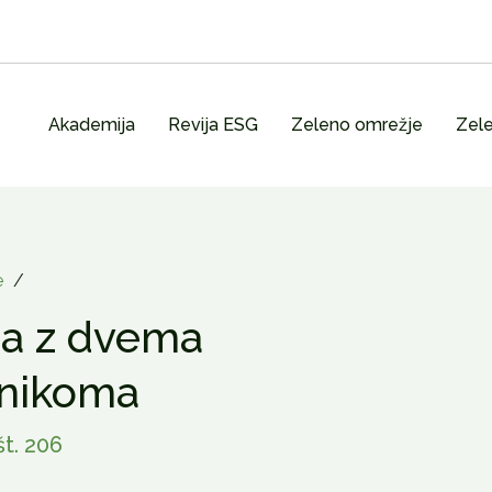
Akademija
Revija ESG
Zeleno omrežje
Zele
e
/
ja z dvema
lnikoma
št. 206