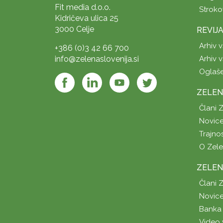
Fit media d.o.o.
Stroko
Kidričeva ulica 25
3000 Celje
REVIJ
Arhiv v
+386 (0)3 42 66 700
info@zelenaslovenija.si
Arhiv v
Oglaš
ZELEN
Člani 
Novice
Trajno
O Zel
ZELEN
Člani 
Novice
Banka 
Video 