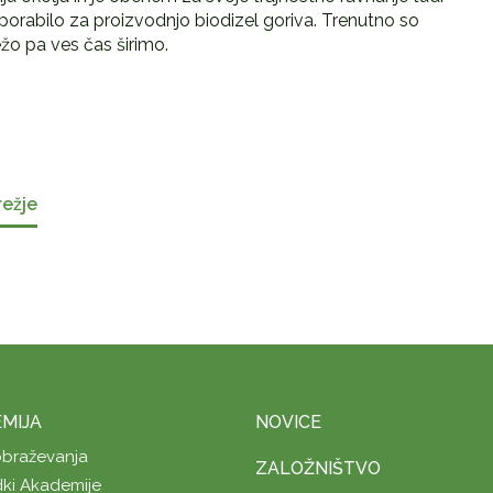
porabilo za proizvodnjo biodizel goriva. Trenutno so
ežo pa ves čas širimo.
režje
MIJA
NOVICE
obraževanja
ZALOŽNIŠTVO
ki Akademije