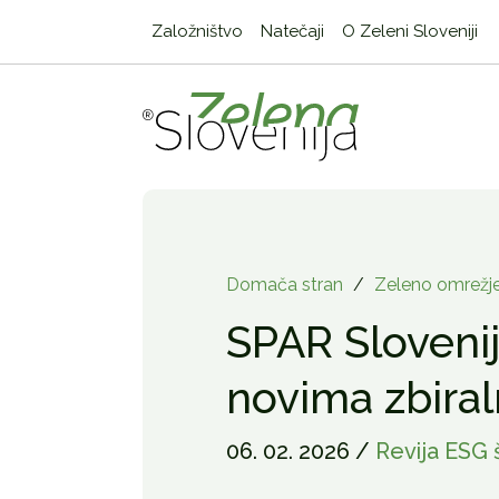
Založništvo
Natečaji
O Zeleni Sloveniji
Domača stran
/
Zeleno omrežj
SPAR Sloveni
novima zbira
06. 02. 2026 /
Revija ESG 