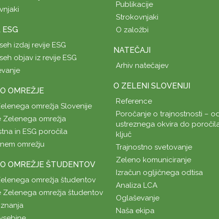
Publikacije
vnjaki
Strokovnjaki
A ESG
O založbi
seh izdaj revije ESG
NATEČAJI
seh objav iz revije ESG
Arhiv natečajev
evanje
O ZELENI SLOVENIJI
O OMREŽJE
Reference
Zelenega omrežja Slovenije
Poročanje o trajnostnosti – od
 Zelenega omrežja
ustreznega okvira do poročil
stna in ESG poročila
ključ
enem omrežju
Trajnostno svetovanje
Zeleno komuniciranje
O OMREŽJE ŠTUDENTOV
Izračun ogljičnega odtisa
Zelenega omrežja študentov
Analiza LCA
 Zelenega omrežja študentov
Oglaševanje
znanja
Naša ekipa
vsebine