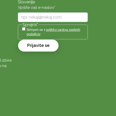
Slovenije
Vpišite vaš e-naslov
*
Sprejmi
*
Strinjam se s
politiko varstva osebnih
podatkov
Prijavite se
 izbire
a na