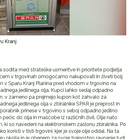
ru Kranj
 sodita med strateške usmeritve in prioritete podjetja
kupcem v trgovinah omogočamo nakupovati in živeti bolj
 in v Sparu Kranj Planina pred vhodom v trgovino na
padnega jedilnega olja. Kupci lahko sedaj odpadno
ačin, v zameno pa prejmejo kupon kot zahvalo za
nega jedilnega olja v zbiralnike SPAR je preprost in
porabnik prinese v trgovino s seboj odpadno jedilno
in pečic do olja in maščobe iz različnih živil. Olje nato
om, ki so navedeni na elektronskem zaslonu zbiralnika. Po
oristi v tisti trgovini, kjer je svoje olje oddal. Na ta
u okolja in je obenem za svoje trajnostno ravnanje tudi