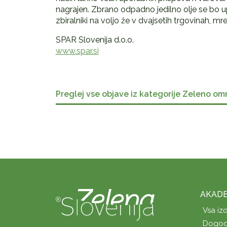
nagrajen. Zbrano odpadno jedilno olje se bo u
zbiralniki na voljo že v dvajsetih trgovinah, mr
SPAR Slovenija d.o.o.
www.spar.si
Preglej vse objave iz kategorije Zeleno om
AKADE
Vsa iz
Dogod