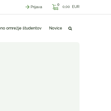
0
0,00
EUR
Prijava
no omrežje študentov
Novice