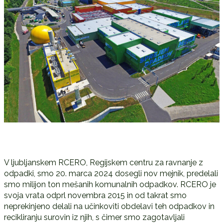
V ljubljanskem RCERO, Regijskem centru za ravnanje z
odpadki, smo 20. marca 2024 dosegli nov mejnik, predelali
smo milijon ton mešanih komunalnih odpadkov. RCERO je
svoja vrata odprl novembra 2015 in od takrat smo
neprekinjeno delali na učinkoviti obdelavi teh odpadkov in
recikliranju surovin iz njih, s čimer smo zagotavljali