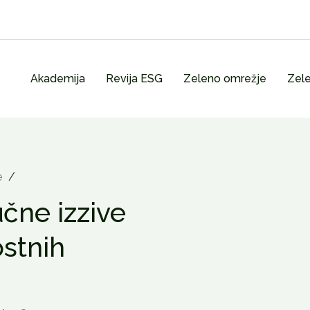
Akademija
Revija ESG
Zeleno omrežje
Zele
e
/
učne izzive
ostnih