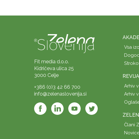
AKADE
Vsa iz
Dogod
Fit media d.o.o.
Stroko
Kidričeva ulica 25
3000 Celje
REVIJ
Arhiv v
+386 (0)3 42 66 700
info@zelenaslovenija.si
Arhiv v
Oglaš
ZELEN
Člani 
Novice