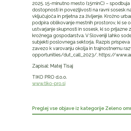
2025. 15-minutno mesto (15minC) – spodbuja 
dostopnosti in povezljivosti na ravni sosesk 
vključujoča in prijetna za življenje. Krožno 
podpira oblikovanje mestnih prostorov, ki se 
ustvarjanje skupnosti in sosesk, ki so prijazne z
krožnega gospodarstva. V Sloveniji lahko sodel
subjekti poslovnega sektorja. Razpis prispev
zavezo k varovanju okolja in trajnostnemu razv
opportunities/dut_call_2023/, https://www.a
Zapisal: Matej Tisaj
TIKO PRO d.o.o.
www.tiko-pro.si
Preglej vse objave iz kategorije Zeleno om