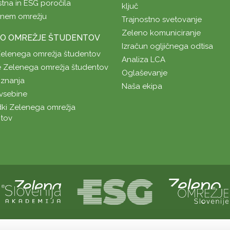
stna in ESG poročila
ključ
enem omrežju
Trajnostno svetovanje
Zeleno komuniciranje
O OMREŽJE ŠTUDENTOV
Izračun ogljičnega odtisa
Zelenega omrežja študentov
Analiza LCA
 Zelenega omrežja študentov
Oglaševanje
znanja
Naša ekipa
vsebine
ki Zelenega omrežja
tov