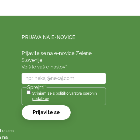
PRIJAVA NA E-NOVICE
Prijavite se na e-novice Zelene
Slovenije
Vpišite vaš e-naslov
*
Sprejmi
*
Strinjam se s
politiko varstva osebnih
podatkov
Prijavite se
 izbire
a na