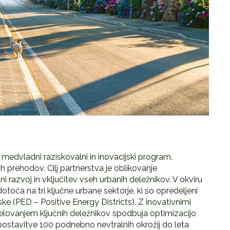
 medvladni raziskovalni in inovacijski program,
 prehodov. Cilj partnerstva je oblikovanje
i razvoj in vključitev vseh urbanih deležnikov. V okviru
otoča na tri ključne urbane sektorje, ki so opredeljeni
e (PED – Positive Energy Districts). Z inovativnimi
elovanjem ključnih deležnikov spodbuja optimizacijo
stavitve 100 podnebno nevtralnih okrožij do leta