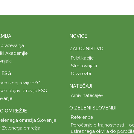
MIJA
NOVICE
obraževanja
ZALOŽNIŠTVO
ki Akademije
Publikacije
vnjaki
Strokovnjaki
A ESG
O založbi
seh izdaj revije ESG
NATEČAJI
seh objav iz revije ESG
Arhiv natečajev
evanje
O ZELENI SLOVENIJI
O OMREŽJE
Reference
Zelenega omrežja Slovenije
Poročanje o trajnostnosti – od
 Zelenega omrežja
ustreznega okvira do poročil