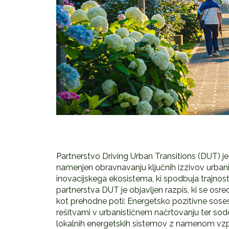
Partnerstvo Driving Urban Transitions (DUT) je
namenjen obravnavanju ključnih izzivov urbanih
inovacijskega ekosistema, ki spodbuja trajnostn
partnerstva DUT je objavljen razpis, ki se osred
kot prehodne poti: Energetsko pozitivne sosesk
rešitvami v urbanističnem načrtovanju ter sod
lokalnih energetskih sistemov z namenom vzpo