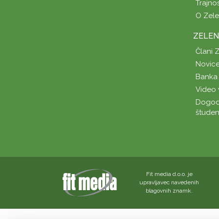
Trajno
O Zel
ZELEN
Člani 
Novice
Banka 
Video 
Dogod
študen
Fit media d.o.o. je
upravljavec navedenih
blagovnih znamk.