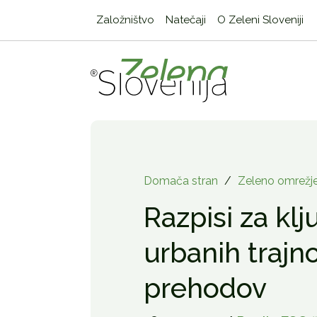
Založništvo
Natečaji
O Zeleni Sloveniji
Domača stran
/
Zeleno omrežj
Razpisi za klj
urbanih trajn
prehodov