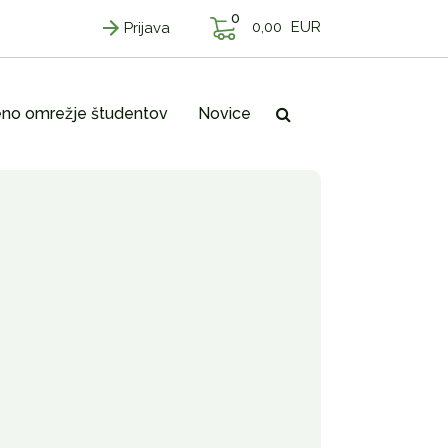
0
0,00
EUR
Prijava
no omrežje študentov
Novice