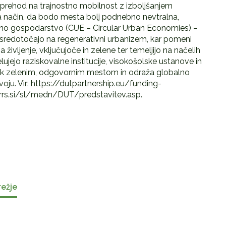
prehod na trajnostno mobilnost z izboljšanjem
na način, da bodo mesta bolj podnebno nevtralna,
urbano gospodarstvo (CUE – Circular Urban Economies) –
osredotočajo na regenerativni urbanizem, kar pomeni
a življenje, vključujoče in zelene ter temeljijo na načelih
ujejo raziskovalne institucije, visokošolske ustanove in
a k zelenim, odgovornim mestom in odraža globalno
oju. Vir: https://dutpartnership.eu/funding-
rrs.si/sl/medn/DUT/predstavitev.asp.
režje