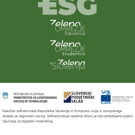
Naložbo sofinancirata Republika Slovenija in Evropska unija iz evropskega
sklada za regionalni razvoj. Sofinanciranje spletne strani je bilo pridobljeno preko
Vavčerja za digitalni marketing.