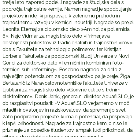
tretje leto zapored podelili nagrade za študijska dela s
področja trajnostne kemije. Namen nagrad je spodbujanje
projektov in idej, ki prispevajo k zelenemu prehodu in
trajnostnemu razvoju v kemični industriji. Nagrade so prejeli
Leonita Etemaj za diplomsko delo »Aminoliza poliamida
6«, Nejc Vidmar za magistrsko delo »Primerjava
obstojnosti poliestrov iz tradicionalnih in trajnostnih virov«,
oba s Fakultete za tehnologijo polimerov, ter Kristijan
Lorber s Fakultete za podiplomski študij Univerze v Novi
Gorici za doktorsko delo »Termični in kombiniran foto-
termični suhi reforming«. Posebno nagrado za delo z
največjim potencialom za gospodarstvo pa je prejel Žiga
Bertalanič iz Naravoslovnotehniške fakultete Univerze v
Ljubljani za magistrsko delo »Gorivne celice s trdnim
elektrolitom«. Denis Jahić, generalni direktor AquafilSLO, je
ob razglasitvi poudaril: »V AquafilSLO verjamemo v moč
mladih inovatorjev in raziskovalcev, da spremenijo svet,
zato podpiramo projekte, ki imajo potencial, da prispevajo
k lepši prihodnosti. Nagrade za trajnostno kemijo niso le
priznanje za dosežke študentov, ampak tudi priložnost, da
njihovo delo dobi potrebno prepoznavnost.«