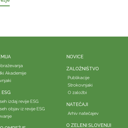
režje
MIJA
NOVICE
obraževanja
ZALOŽNIŠTVO
ki Akademije
Publikacije
vnjaki
Strokovnjaki
A ESG
O založbi
seh izdaj revije ESG
NATEČAJI
seh objav iz revije ESG
Arhiv natečajev
evanje
O ZELENI SLOVENIJI