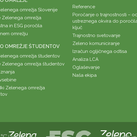
O OMREŽJE
Reference
Zelenega omrežja Slovenije
Poročanje o trajnostnosti – od
 Zelenega omrežja
ustreznega okvira do poročil
stna in ESG poročila
ključ
enem omrežju
Trajnostno svetovanje
Zeleno komuniciranje
O OMREŽJE ŠTUDENTOV
Izračun ogljičnega odtisa
Zelenega omrežja študentov
Analiza LCA
 Zelenega omrežja študentov
Oglaševanje
znanja
Naša ekipa
vsebine
ki Zelenega omrežja
tov