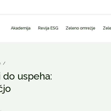
Akademija
Revija ESG
Zeleno omrežje
Zele
e
/
i do uspeha:
čjo