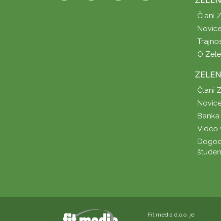
ZELEN
Člani 
Novice
Trajno
O Zel
ZELEN
Člani 
Novice
Banka 
Video 
Dogod
študen
Fit media d.o.o. je