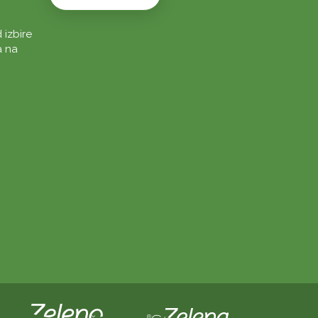
 izbire
a na