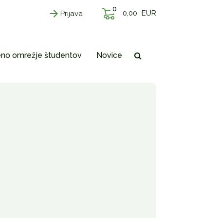
0
0,00
EUR
Prijava
no omrežje študentov
Novice