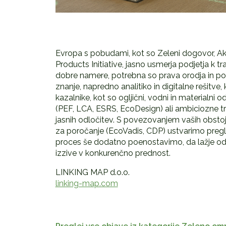
Evropa s pobudami, kot so Zeleni dogovor, Akc
Products Initiative, jasno usmerja podjetja k t
dobre namere, potrebna so prava orodja in p
znanje, napredno analitiko in digitalne rešitv
kazalnike, kot so ogljični, vodni in materialni 
(PEF, LCA, ESRS, EcoDesign) ali ambiciozne tr
jasnih odločitev. S povezovanjem vaših obstoje
za poročanje (EcoVadis, CDP) ustvarimo pregle
proces še dodatno poenostavimo, da lažje odkri
izzive v konkurenčno prednost.
LINKING MAP d.o.o.
linking-map.com