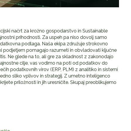
ijski načrt za krožno gospodarstvo in Sustainable
rajnostni prihodnosti. Za uspeh pa niso dovolj samo
odatkovna podlaga. Naša ekipa združuje strokovno
e, ki podjetjem pomagajo razumeti in obvladovati ključne
odtis. Ne glede na to, ali gre za skladnost z zakonodajo
ajnostne cilje, vas vodimo na poti od podatkov do
čih podatkovnih virov (ERP, PLM) z analitiko in sistemi
dno sliko vplivov in strategij. Z umetno inteligenco
jete priložnosti in jih uresničite. Skupaj preoblikujemo