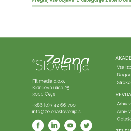
Preglej vse objave iz kategorije Zeleno om
AKADE
Vsa iz
Dogod
Fit media d.o.o.
Stroko
Kidričeva ulica 25
3000 Celje
REVIJ
Arhiv v
+386 (0)3 42 66 700
info@zelenaslovenija.si
Arhiv v
Oglaš