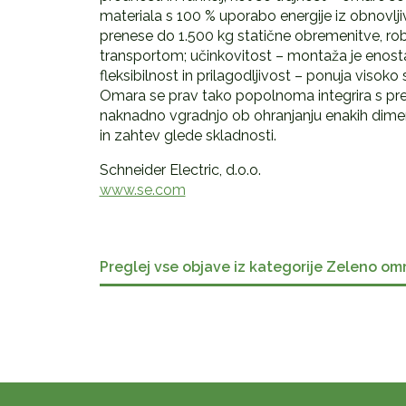
materiala s 100 % uporabo energije iz obnovljiv
prenese do 1.500 kg statične obremenitve, ro
transportom; učinkovitost – montaža je enos
fleksibilnost in prilagodljivost – ponuja visoko 
Omara se prav tako popolnoma integrira s pr
naknadno vgradnjo ob ohranjanju enakih dimenzij
in zahtev glede skladnosti.
Schneider Electric, d.o.o.
www.se.com
Preglej vse objave iz kategorije Zeleno om