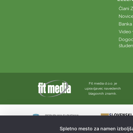
Člani 
Novice
Banka 
Video 
Dogod
študen
Fit media d.o.o. je
upravljavec navedenih
blagovnih znamk.
Spletno mesto za namen izboljša