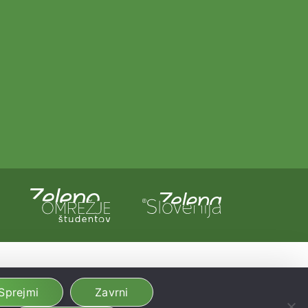
a in Evropska unija iz evropskega sklada za regionalni razvoj.
dobljeno preko Vavčerja za digitalni marketing.
Sprejmi
Zavrni