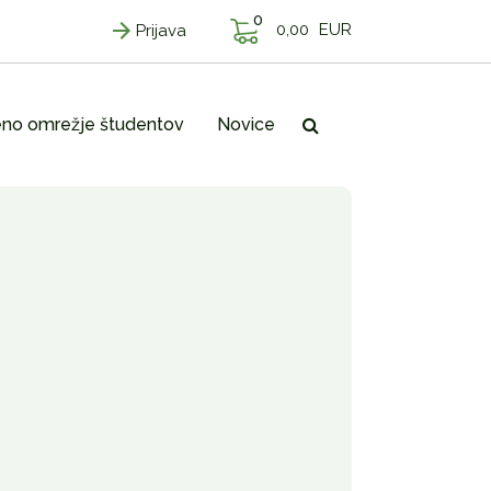
0
0,00
EUR
Prijava
no omrežje študentov
Novice