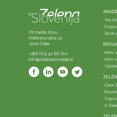
AKADE
Vsa iz
Dogod
Fit media d.o.o.
Stroko
Kidričeva ulica 25
3000 Celje
REVIJ
Arhiv v
+386 (0)3 42 66 700
info@zelenaslovenija.si
Arhiv v
Oglaš
ZELEN
Člani 
Novice
Trajno
O Zel
ZELEN