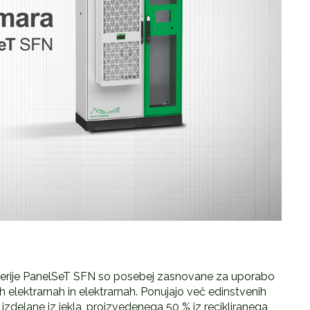
serije PanelSeT SFN so posebej zasnovane za uporabo
nih elektrarnah in elektrarnah. Ponujajo več edinstvenih
 izdelane iz jekla, proizvedenega 50 % iz recikliranega