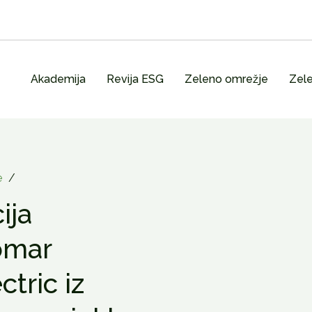
Akademija
Revija ESG
Zeleno omrežje
Zele
e
/
ija
 omar
tric iz