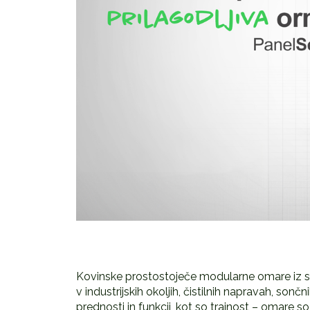
Kovinske prostostoječe modularne omare iz 
v industrijskih okoljih, čistilnih napravah, sonč
prednosti in funkcij, kot so trajnost – omare so