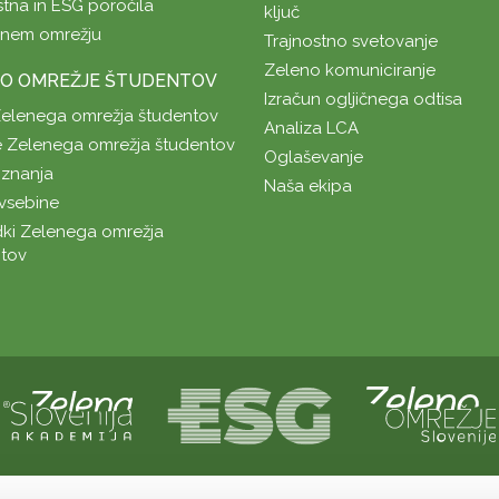
stna in ESG poročila
ključ
enem omrežju
Trajnostno svetovanje
Zeleno komuniciranje
O OMREŽJE ŠTUDENTOV
Izračun ogljičnega odtisa
Zelenega omrežja študentov
Analiza LCA
 Zelenega omrežja študentov
Oglaševanje
znanja
Naša ekipa
vsebine
ki Zelenega omrežja
tov