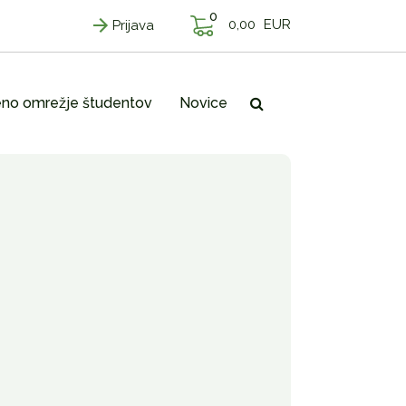
0
0,00
EUR
Prijava
no omrežje študentov
Novice