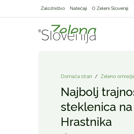
Založništvo
Natečaji
O Zeleni Sloveniji
Domača stran
/
Zeleno omrežj
Najbolj trajn
steklenica na
Hrastnika