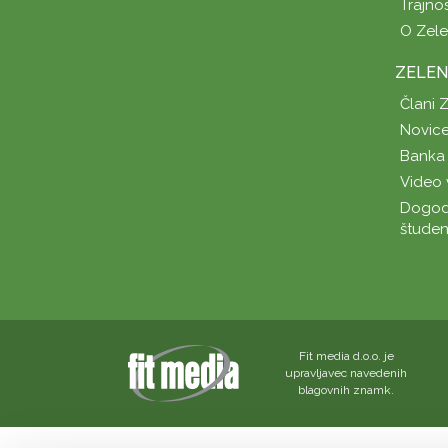
Trajno
O Zel
ZELEN
Člani 
Novice
Banka 
Video 
Dogod
študen
Fit media d.o.o. je
upravljavec navedenih
blagovnih znamk.