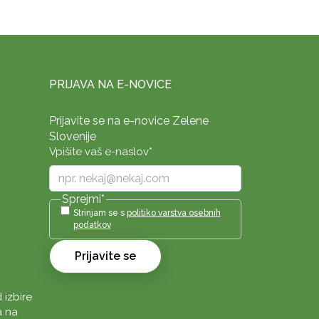
PRIJAVA NA E-NOVICE
Prijavite se na e-novice Zelene
Slovenije
Vpišite vaš e-naslov
*
Sprejmi
*
Strinjam se s
politiko varstva osebnih
podatkov
Prijavite se
 izbire
a na