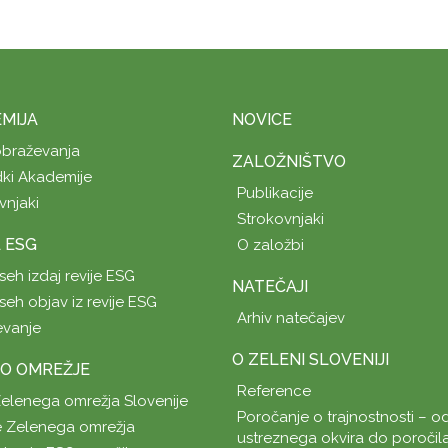
MIJA
NOVICE
obraževanja
ZALOŽNIŠTVO
ki Akademije
Publikacije
vnjaki
Strokovnjaki
A ESG
O založbi
seh izdaj revije ESG
NATEČAJI
seh objav iz revije ESG
Arhiv natečajev
evanje
O ZELENI SLOVENIJI
O OMREŽJE
Reference
Zelenega omrežja Slovenije
Poročanje o trajnostnosti – od
 Zelenega omrežja
ustreznega okvira do poročil