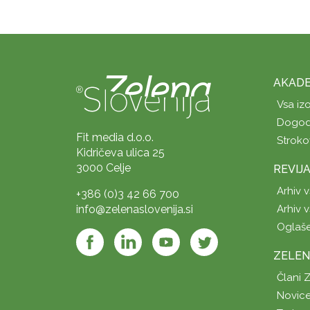
AKADE
Vsa iz
Dogod
Fit media d.o.o.
Stroko
Kidričeva ulica 25
3000 Celje
REVIJ
Arhiv v
+386 (0)3 42 66 700
info@zelenaslovenija.si
Arhiv v
Oglaš
ZELEN
Člani 
Novice