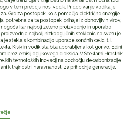
 da je tranzicija v trajnostno naravnanost možna tudi
ogo v tem preboju nosi vodik. Pridobivanje vodika je
iza. Gre za postopek, ko s pomočjo električne energije
ja, potrebna za ta postopek, prihaja iz obnovljivih virov,
omogoča kar najbolj zeleno proizvodnjo in uporabo
 proizvodnjo najbolj nizkoogljičnih steklenic na svetu je
a je stekla s kombinacijo uporabe sončnih celic, t. i.
la. Kisik in vodik sta bila uporabljena kot gorivo. Edini
ara brez emisij ogljikovega dioksida. V Steklarni Hrastnik
elikih tehnoloških inovacij na področju dekarbonizacije
ni k trajnostni naravnanosti za prihodnje generacije.
režje