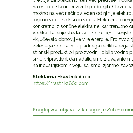
preboja za Steklarno, temveč predvsem dokaz,
na energetsko intenzivnih področjih. Glavno vl
možno na več načinov, eden od njih je elektrol
ločimo vodo na kisik in vodik. Električna energi
konkretno iz sončne elektrarne, kar trenutno 
vodika. Taljenje stekla za prvo butično serijsko
vključevalo obnovljive vire energije. Proizvodnj
zelenega vodika in odpadnega recikliranega stek
stranski produkt pri proizvodnji je bila vodna p
smo pripravljeni, da nadaljujemo z uvajanjem v
na industrijskem nivoju, saj smo izjemno zaveza
Steklarna Hrastnik d.o.o.
https://hrastnik1860.com
Preglej vse objave iz kategorije Zeleno om