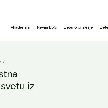
Akademija
Revija ESG
Zeleno omrežje
Zele
e
/
ostna
 svetu iz