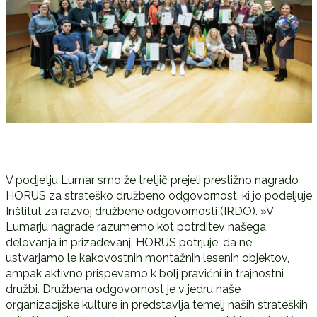
V podjetju Lumar smo že tretjič prejeli prestižno nagrado
HORUS za strateško družbeno odgovornost, ki jo podeljuje
Inštitut za razvoj družbene odgovornosti (IRDO). »V
Lumarju nagrade razumemo kot potrditev našega
delovanja in prizadevanj. HORUS potrjuje, da ne
ustvarjamo le kakovostnih montažnih lesenih objektov,
ampak aktivno prispevamo k bolj pravični in trajnostni
družbi. Družbena odgovornost je v jedru naše
organizacijske kulture in predstavlja temelj naših strateških