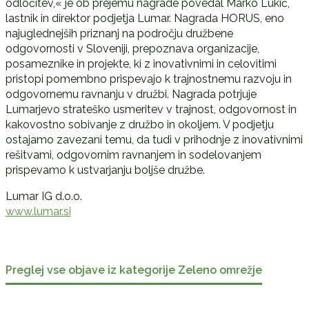
odločitev,« je ob prejemu nagrade povedal Marko Lukić,
lastnik in direktor podjetja Lumar. Nagrada HORUS, eno
najuglednejših priznanj na področju družbene
odgovornosti v Sloveniji, prepoznava organizacije,
posameznike in projekte, ki z inovativnimi in celovitimi
pristopi pomembno prispevajo k trajnostnemu razvoju in
odgovornemu ravnanju v družbi. Nagrada potrjuje
Lumarjevo strateško usmeritev v trajnost, odgovornost in
kakovostno sobivanje z družbo in okoljem. V podjetju
ostajamo zavezani temu, da tudi v prihodnje z inovativnimi
rešitvami, odgovornim ravnanjem in sodelovanjem
prispevamo k ustvarjanju boljše družbe.
Lumar IG d.o.o.
www.lumar.si
Preglej vse objave iz kategorije Zeleno omrežje