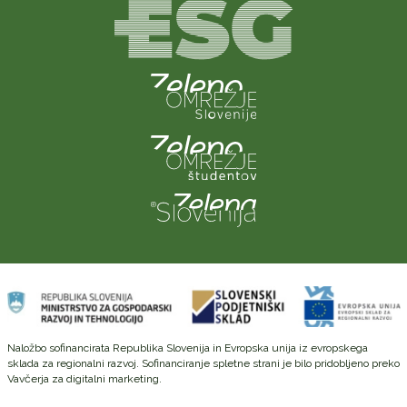
Naložbo sofinancirata Republika Slovenija in Evropska unija iz evropskega
sklada za regionalni razvoj. Sofinanciranje spletne strani je bilo pridobljeno preko
Vavčerja za digitalni marketing.