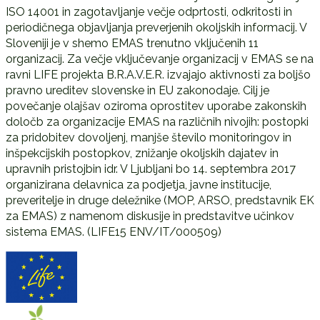
ISO 14001 in zagotavljanje večje odprtosti, odkritosti in
periodičnega objavljanja preverjenih okoljskih informacij. V
Sloveniji je v shemo EMAS trenutno vključenih 11
organizacij. Za večje vključevanje organizacij v EMAS se na
ravni LIFE projekta B.R.A.V.E.R. izvajajo aktivnosti za boljšo
pravno ureditev slovenske in EU zakonodaje. Cilj je
povečanje olajšav oziroma oprostitev uporabe zakonskih
določb za organizacije EMAS na različnih nivojih: postopki
za pridobitev dovoljenj, manjše število monitoringov in
inšpekcijskih postopkov, znižanje okoljskih dajatev in
upravnih pristojbin idr. V Ljubljani bo 14. septembra 2017
organizirana delavnica za podjetja, javne institucije,
preveritelje in druge deležnike (MOP, ARSO, predstavnik EK
za EMAS) z namenom diskusije in predstavitve učinkov
sistema EMAS. (LIFE15 ENV/IT/000509)