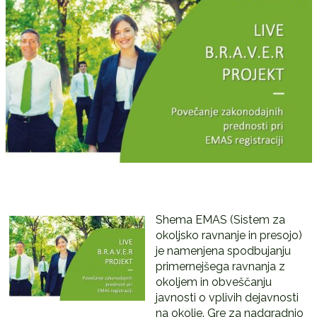
Shema EMAS (Sistem za
okoljsko ravnanje in presojo)
je namenjena spodbujanju
primernejšega ravnanja z
okoljem in obveščanju
javnosti o vplivih dejavnosti
na okolje. Gre za nadgradnjo