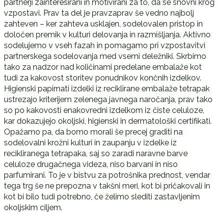
partnerji zainteresirani in motivirani za to, da se snovni krog
vzpostavi. Prav ta del je pravzaprav še vedno najbolj
zahteven – ker zahteva usklajen, sodelovalen pristop in
določen premik v kulturi delovanja in razmišljanja. Aktivno
sodelujemo v vseh fazah in pomagamo pri vzpostavitvi
partnerskega sodelovanja med vsemi deležniki. Skrbimo
tako za nadzor nad količinami predelane embalaže kot
tudi za kakovost storitev ponudnikov končnih izdelkov.
Higienski papirnati izdelki iz reciklirane embalaže tetrapak
ustrezajo kriterijem zelenega javnega naročanja, prav tako
so po kakovosti enakovredni izdelkom iz čiste celuloze,
kar dokazujejo okoljski, higienski in dermatološki certifikati.
Opažamo pa, da bomo morali še precej graditi na
sodelovalni krožni kulturi in zaupanju v izdelke iz
recikliranega tetrapaka, saj so zaradi naravne barve
celuloze drugačnega videza, niso barvani in niso
parfumirani. To je v bistvu za potrošnika prednost, vendar
tega trg še ne prepozna v takšni meri, kot bi pričakovali in
kot bi bilo tudi potrebno, če želimo slediti zastavljenim
okoljskim ciljem.