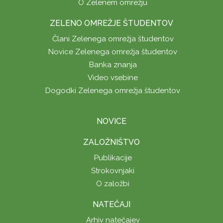
O Zelenem omrežju
ZELENO OMREŽJE ŠTUDENTOV
Člani Zelenega omrežja študentov
Novice Zelenega omrežja študentov
Banka znanja
Video vsebine
Dogodki Zelenega omrežja študentov
NOVICE
ZALOŽNIŠTVO
Publikacije
Strokovnjaki
O založbi
NATEČAJI
Arhiv natečajev