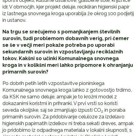
športni objekti, kulturne ustanove, glasbene šole, knjižnice
idr. V območjih, kjer projekt deluje, recikliran higienski papir
iz lastnega snovnega kroga uporablja že okrog 100 podjetij
in ustanov.
Na trgu se srečujemo s pomanjkanjem številnih
surovin, tudi problemom dobavnih verig, pri čemer
se še v večji meri pokaže potreba po uporabi
sekundarnih surovin in vzpostavljanju reciklažnih
tokov. Kakšni so učinki Komunalnega snovnega
kroga in v kolikšni meri lahko pripomore k ohranjanju
primarnih surovin?
Po dobrih petih letih vzpostavitve pionirskega
Komunalnega snovnega kroga lahko z gotovostjo trdimo,
da KSK ne samo deluje, ampak je to krožni model z
dokazanimi koristmi in prihranki. V prvi vrsti so koristi
seveda okoljske, saj se zmanjšajo izpusti CO
in poraba
2
primarnih surovin. Za pridobivanje celuloze za izdelavo
higienskih papirnatih izdelkov ni treba sekati dreves, ampak
jo pridobimo iz odpadnega materiala v lokalni skupnosti, s