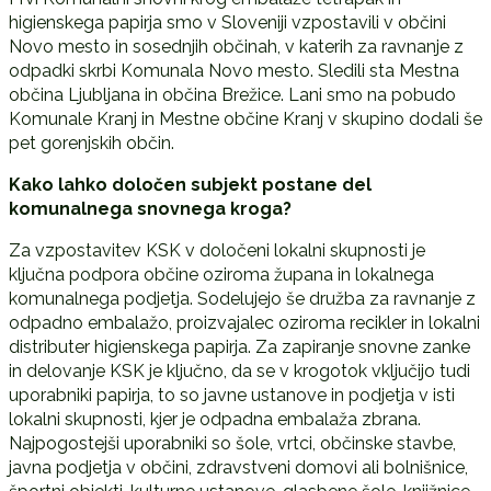
higienskega papirja smo v Sloveniji vzpostavili v občini
Novo mesto in sosednjih občinah, v katerih za ravnanje z
odpadki skrbi Komunala Novo mesto. Sledili sta Mestna
občina Ljubljana in občina Brežice. Lani smo na pobudo
Komunale Kranj in Mestne občine Kranj v skupino dodali še
pet gorenjskih občin.
Kako lahko določen subjekt postane del
komunalnega snovnega kroga?
Za vzpostavitev KSK v določeni lokalni skupnosti je
ključna podpora občine oziroma župana in lokalnega
komunalnega podjetja. Sodelujejo še družba za ravnanje z
odpadno embalažo, proizvajalec oziroma recikler in lokalni
distributer higienskega papirja. Za zapiranje snovne zanke
in delovanje KSK je ključno, da se v krogotok vključijo tudi
uporabniki papirja, to so javne ustanove in podjetja v isti
lokalni skupnosti, kjer je odpadna embalaža zbrana.
Najpogostejši uporabniki so šole, vrtci, občinske stavbe,
javna podjetja v občini, zdravstveni domovi ali bolnišnice,