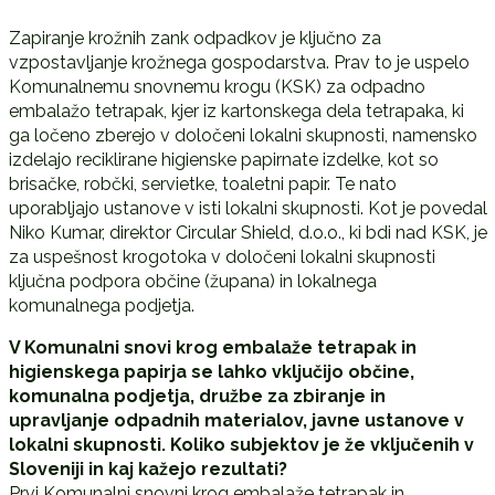
Zapiranje krožnih zank odpadkov je ključno za
vzpostavljanje krožnega gospodarstva. Prav to je uspelo
Komunalnemu snovnemu krogu (KSK) za odpadno
embalažo tetrapak, kjer iz kartonskega dela tetrapaka, ki
ga ločeno zberejo v določeni lokalni skupnosti, namensko
izdelajo reciklirane higienske papirnate izdelke, kot so
brisačke, robčki, servietke, toaletni papir. Te nato
uporabljajo ustanove v isti lokalni skupnosti. Kot je povedal
Niko Kumar, direktor Circular Shield, d.o.o., ki bdi nad KSK, je
za uspešnost krogotoka v določeni lokalni skupnosti
ključna podpora občine (župana) in lokalnega
komunalnega podjetja.
V Komunalni snovi krog embalaže tetrapak in
higienskega papirja se lahko vključijo občine,
komunalna podjetja, družbe za zbiranje in
upravljanje odpadnih materialov, javne ustanove v
lokalni skupnosti. Koliko subjektov je že vključenih v
Sloveniji in kaj kažejo rezultati?
Prvi Komunalni snovni krog embalaže tetrapak in