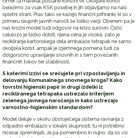
čimer ta material postane koristni vir. Okoljske koristi
beležimo za vsak KSK posebej in jih objavljamo na naši
spletni strani. Prav tako se kažejo finančni prihranki, ki so v
primeru skupnih javnih naročil še toliko večji. Obenem pa je
naš krožni model tudi odgovor na krizo surovin. Čisto
celulozo je težko dobiti, njena cena je visoka, zato je
recikliranje kartonskega dela embalaže tetrapak ne samo
okoljska korist, ampak je izjemnega pomena tudi za
dolgoročno upravljanje snovnih in s tem povezanih
finančnih tokov ter stabilnosti.
S katerimi izzivi se srečujete pri vzpostavljanju in
delovanju Komunalnega snovnega kroga? Kako
tovrstni higienski papir in drugi izdelki iz
recikliranega tetrapaka ustrezalo kriterijem
zelenega javnega naročanja in kako ustrezajo
varnostno-higienskim standardom?
Model deluje v okviru obstoječega sistema ravnanja z
odpadno embalažo v lokalni skupnosti, tu ni potrebno
ničesar spreminjati. Je pa pomembno in nujno, da so vsi