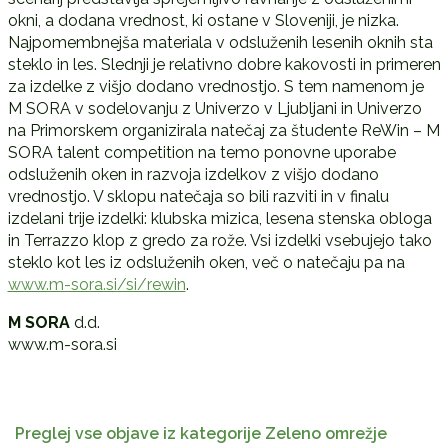
okni, a dodana vrednost, ki ostane v Sloveniji, je nizka.
Najpomembnejša materiala v odsluženih lesenih oknih sta
steklo in les. Slednji je relativno dobre kakovosti in primeren
za izdelke z višjo dodano vrednostjo. S tem namenom je
M SORA v sodelovanju z Univerzo v Ljubljani in Univerzo
na Primorskem organizirala natečaj za študente ReWin – M
SORA talent competition na temo ponovne uporabe
odsluženih oken in razvoja izdelkov z višjo dodano
vrednostjo. V sklopu natečaja so bili razviti in v finalu
izdelani trije izdelki: klubska mizica, lesena stenska obloga
in Terrazzo klop z gredo za rože. Vsi izdelki vsebujejo tako
steklo kot les iz odsluženih oken, več o natečaju pa na
www.m-sora.si/si/rewin
.
M SORA
d.d.
www.m-sora.si
Preglej vse objave iz kategorije Zeleno omrežje