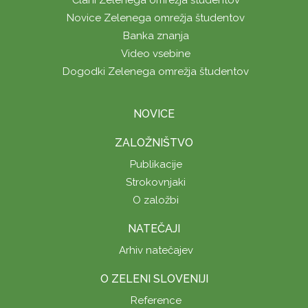
Člani Zelenega omrežja študentov
Novice Zelenega omrežja študentov
Banka znanja
Video vsebine
Dogodki Zelenega omrežja študentov
NOVICE
ZALOŽNIŠTVO
Publikacije
Strokovnjaki
O založbi
NATEČAJI
Arhiv natečajev
O ZELENI SLOVENIJI
Reference