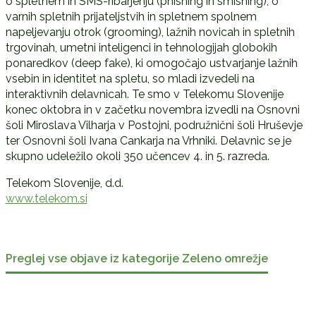
o spletnem in SMS-ribarjenju (phishing in smishing), o
varnih spletnih prijateljstvih in spletnem spolnem
napeljevanju otrok (grooming), lažnih novicah in spletnih
trgovinah, umetni inteligenci in tehnologijah globokih
ponaredkov (deep fake), ki omogočajo ustvarjanje lažnih
vsebin in identitet na spletu, so mladi izvedeli na
interaktivnih delavnicah. Te smo v Telekomu Slovenije
konec oktobra in v začetku novembra izvedli na Osnovni
šoli Miroslava Vilharja v Postojni, podružnični šoli Hruševje
ter Osnovni šoli Ivana Cankarja na Vrhniki. Delavnic se je
skupno udeležilo okoli 350 učencev 4. in 5. razreda.
Telekom Slovenije, d.d.
www.telekom.si
Preglej vse objave iz kategorije Zeleno omrežje