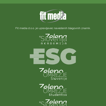
Fit media d.o.o. je upravljavec navedenih blagovnih znamk.