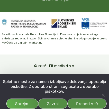
Naložbo sofinancirata Republika Slovenija in Evropska unija iz evropskega
sklada za regionalni razvoj. Sofinanciranje spletne strani je bilo pridobljeno preko
Vavčerja za digitalni marketing.
© 2026
Fit media d.o.o.
Politika zasebnosti in varovanje osebnih podatkov
Spletno mesto za namen izboljšave delovanja uporablja
piškotke. Z uporabo strani soglašate z uporabo
Splošni pogoji poslovanja
piškotkov.
Kazalo strani
Sprejmi
Zavrni
Preberi več
Izdelava spletne strani:
Emigma