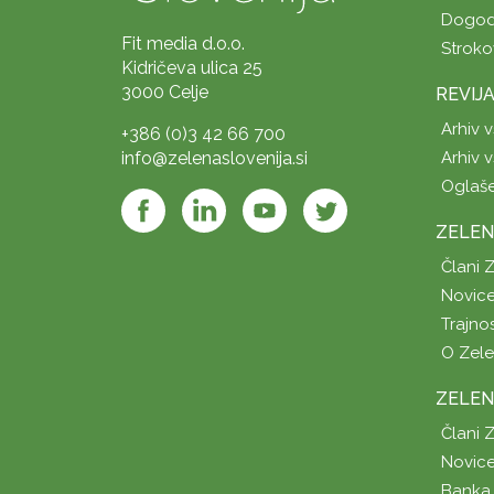
Dogod
Fit media d.o.o.
Stroko
Kidričeva ulica 25
3000 Celje
REVIJ
Arhiv v
+386 (0)3 42 66 700
info@zelenaslovenija.si
Arhiv v
Oglaš
ZELEN
Člani 
Novice
Trajno
O Zel
ZELEN
Člani 
Novice
Banka 