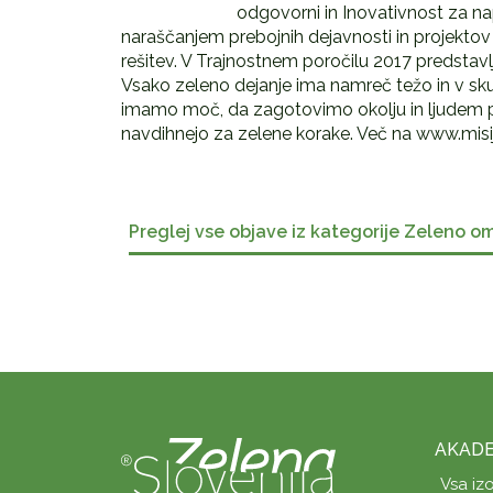
odgovorni in Inovativnost za na
naraščanjem prebojnih dejavnosti in projektov
rešitev. V Trajnostnem poročilu 2017 predstav
Vsako zeleno dejanje ima namreč težo in v sk
imamo moč, da zagotovimo okolju in ljudem pri
navdihnejo za zelene korake. Več na www.misij
Preglej vse objave iz kategorije Zeleno o
AKADE
Vsa iz