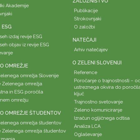
ZALOŽNIŠTVO
ki Akademije
Publikacije
vnjaki
Strokovnjaki
A ESG
O založbi
seh izdaj revije ESG
NATEČAJI
seh objav iz revije ESG
Arhiv natečajev
evanje
O ZELENI SLOVENIJI
O OMREŽJE
Reference
Zelenega omrežja Slovenije
Poročanje o trajnostnosti – od
 Zelenega omrežja
ustreznega okvira do poročil
stna in ESG poročila
ključ
enem omrežju
Trajnostno svetovanje
Zeleno komuniciranje
O OMREŽJE ŠTUDENTOV
Izračun ogljičnega odtisa
Zelenega omrežja študentov
Analiza LCA
 Zelenega omrežja študentov
Oglaševanje
znanja