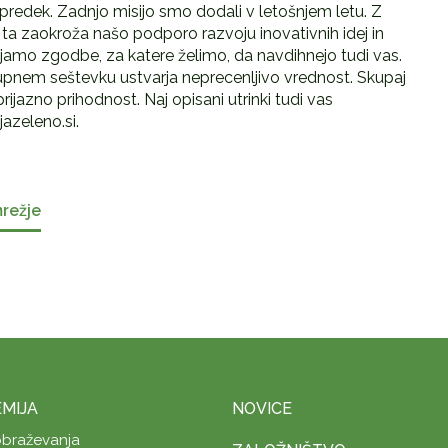
predek. Zadnjo misijo smo dodali v letošnjem letu. Z
 ta zaokroža našo podporo razvoju inovativnih idej in
ljamo zgodbe, za katere želimo, da navdihnejo tudi vas.
upnem seštevku ustvarja neprecenljivo vrednost. Skupaj
jazno prihodnost. Naj opisani utrinki tudi vas
azeleno.si.
mrežje
MIJA
NOVICE
obraževanja