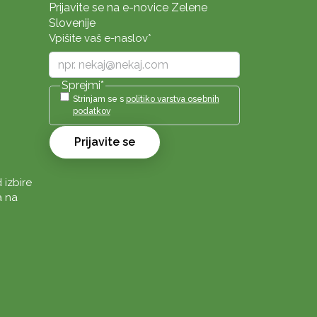
Prijavite se na e-novice Zelene
Slovenije
Vpišite vaš e-naslov
*
Sprejmi
*
Strinjam se s
politiko varstva osebnih
podatkov
Prijavite se
 izbire
a na