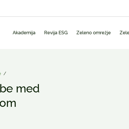
Akademija
Revija ESG
Zeleno omrežje
Zele
e
/
dbe med
bom