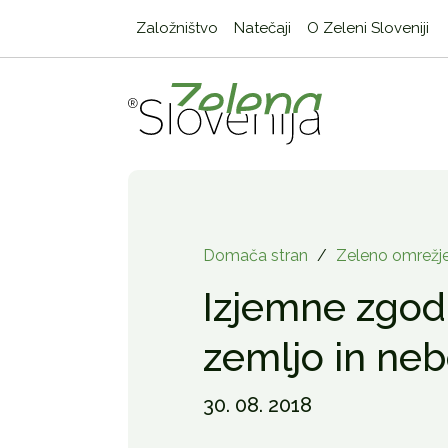
Založništvo
Natečaji
O Zeleni Sloveniji
Domača stran
/
Zeleno omrežj
Izjemne zgo
zemljo in ne
30. 08. 2018