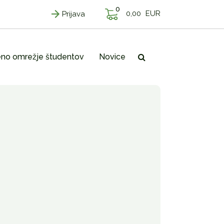
0
0,00
EUR
Prijava
no omrežje študentov
Novice