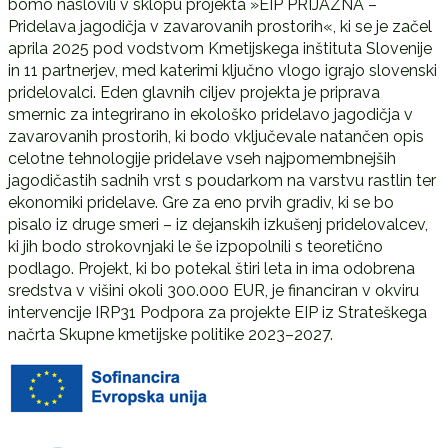
bomo naslovili v sklopu projekta »EIP PRIJAZNA –
Pridelava jagodičja v zavarovanih prostorih«, ki se je začel
aprila 2025 pod vodstvom Kmetijskega inštituta Slovenije
in 11 partnerjev, med katerimi ključno vlogo igrajo slovenski
pridelovalci. Eden glavnih ciljev projekta je priprava
smernic za integrirano in ekološko pridelavo jagodičja v
zavarovanih prostorih, ki bodo vključevale natančen opis
celotne tehnologije pridelave vseh najpomembnejših
jagodičastih sadnih vrst s poudarkom na varstvu rastlin ter
ekonomiki pridelave. Gre za eno prvih gradiv, ki se bo
pisalo iz druge smeri – iz dejanskih izkušenj pridelovalcev,
ki jih bodo strokovnjaki le še izpopolnili s teoretično
podlago. Projekt, ki bo potekal štiri leta in ima odobrena
sredstva v višini okoli 300.000 EUR, je financiran v okviru
intervencije IRP31 Podpora za projekte EIP iz Strateškega
načrta Skupne kmetijske politike 2023–2027.