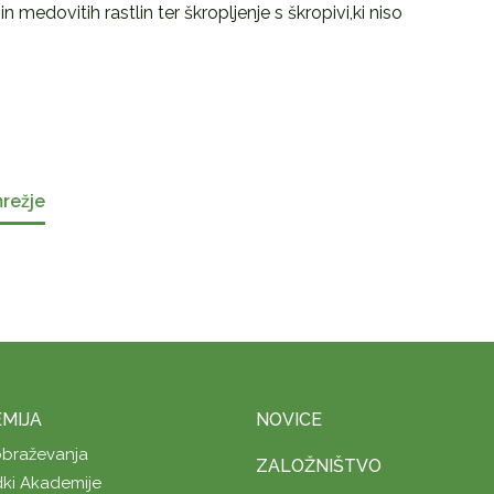
 medovitih rastlin ter škropljenje s škropivi,ki niso
mrežje
MIJA
NOVICE
obraževanja
ZALOŽNIŠTVO
ki Akademije