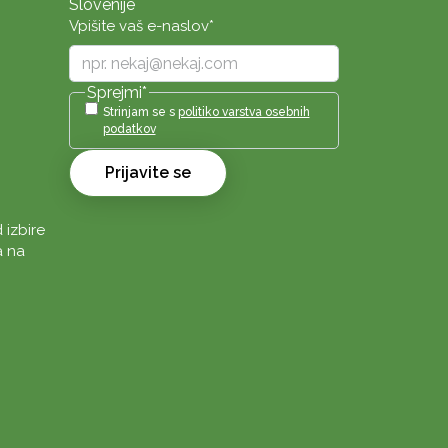
Slovenije
Vpišite vaš e-naslov
*
Sprejmi
*
Strinjam se s
politiko varstva osebnih
podatkov
Prijavite se
 izbire
a na