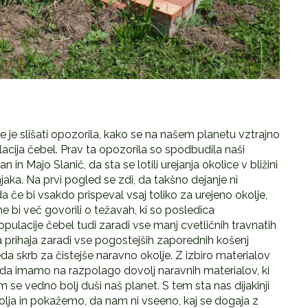
je slišati opozorila, kako se na našem planetu vztrajno
cija čebel. Prav ta opozorila so spodbudila naši
ičan in Majo Slanič, da sta se lotili urejanja okolice v bližini
aka. Na prvi pogled se zdi, da takšno dejanje ni
če bi vsakdo prispeval vsaj toliko za urejeno okolje,
 bi več govorili o težavah, ki so posledica
ulacije čebel tudi zaradi vse manj cvetličnih travnatih
 prihaja zaradi vse pogostejših zaporednih košenj
a skrb za čistejše naravno okolje. Z izbiro materialov
ti, da imamo na razpolago dovolj naravnih materialov, ki
 se vedno bolj duši naš planet. S tem sta nas dijakinji
kolja in pokažemo, da nam ni vseeno, kaj se dogaja z