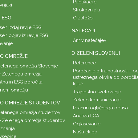
Publikacije
vnjaki
Strokovnjaki
A ESG
O založbi
seh izdaj revije ESG
NATEČAJI
seh objav iz revije ESG
Arhiv natečajev
evanje
O ZELENI SLOVENIJI
O OMREŽJE
Reference
Zelenega omrežja Slovenije
Poročanje o trajnostnosti – od
 Zelenega omrežja
ustreznega okvira do poročil
stna in ESG poročila
ključ
enem omrežju
Trajnostno svetovanje
Zeleno komuniciranje
O OMREŽJE ŠTUDENTOV
Izračun ogljičnega odtisa
Zelenega omrežja študentov
Analiza LCA
 Zelenega omrežja študentov
Oglaševanje
znanja
Naša ekipa
vsebine