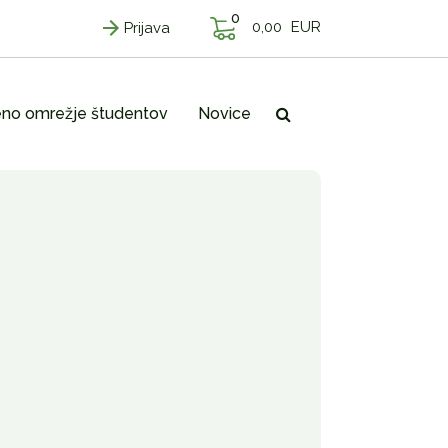
0
0,00
EUR
Prijava
no omrežje študentov
Novice