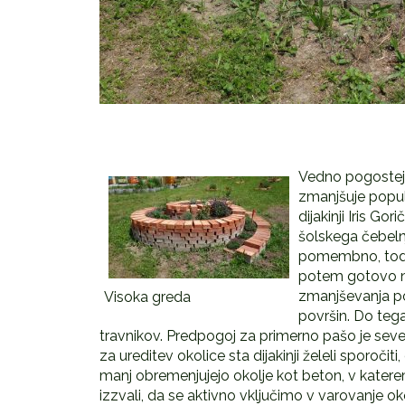
Vedno pogosteje 
zmanjšuje popula
dijakinji Iris Gor
šolskega čebelnj
pomembno, toda 
potem gotovo ne
zmanjševanja pop
Visoka greda
površin. Do tega
travnikov. Predpogoj za primerno pašo je seved
za ureditev okolice sta dijakinji želeli sporoči
manj obremenjujejo okolje kot beton, v katerem
izzvali, da se aktivno vključimo v varovanje o