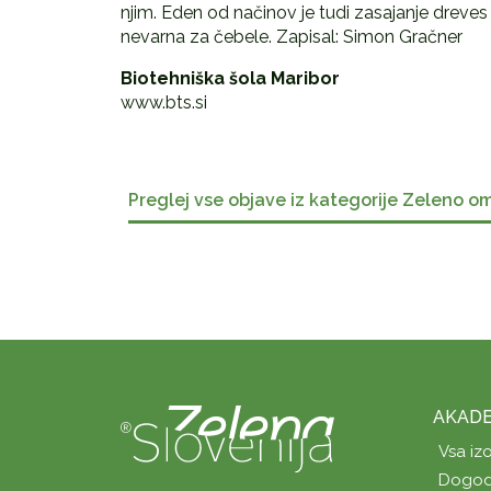
njim. Eden od načinov je tudi zasajanje dreves in
nevarna za čebele. Zapisal: Simon Gračner
Biotehniška šola Maribor
www.bts.si
Preglej vse objave iz kategorije Zeleno o
AKADE
Vsa iz
Dogod