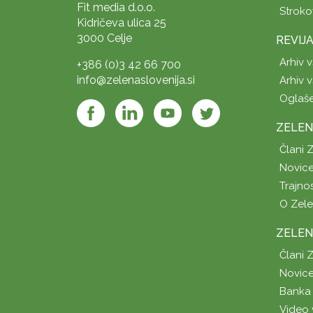
Fit media d.o.o.
Stroko
Kidričeva ulica 25
3000 Celje
REVIJ
Arhiv v
+386 (0)3 42 66 700
info@zelenaslovenija.si
Arhiv v
Oglaš
ZELEN
Člani 
Novice
Trajno
O Zel
ZELEN
Člani 
Novice
Banka 
Video 