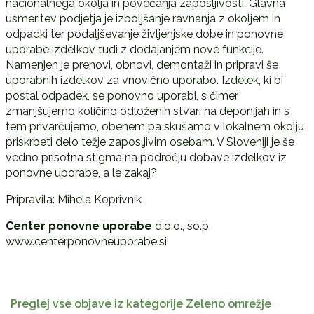
nacionalnega okolja in povečanja zaposljivosti. Glavna
usmeritev podjetja je izboljšanje ravnanja z okoljem in
odpadki ter podaljševanje življenjske dobe in ponovne
uporabe izdelkov tudi z dodajanjem nove funkcije.
Namenjen je prenovi, obnovi, demontaži in pripravi še
uporabnih izdelkov za vnovično uporabo. Izdelek, ki bi
postal odpadek, se ponovno uporabi, s čimer
zmanjšujemo količino odloženih stvari na deponijah in s
tem privarčujemo, obenem pa skušamo v lokalnem okolju
priskrbeti delo težje zaposljivim osebam. V Sloveniji je še
vedno prisotna stigma na področju dobave izdelkov iz
ponovne uporabe, a le zakaj?
Pripravila: Mihela Koprivnik
Center ponovne uporabe
d.o.o., so.p.
www.centerponovneuporabe.si
Preglej vse objave iz kategorije Zeleno omrežje