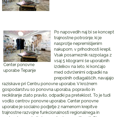
Po napovedih naj bi se koncept
trajnostne potrošnje, ki je
nasprotje nepremišljenim
nakupom, v prihodnosti krepil.
Vsak posameznik razpolaga z
vsaj 5 kilogrami še uporabnih
Center ponovne
izdelkov na leto, ki končajo
uporabe Tepanje
med odvrženimi odpadki na
prepolnih odlagališčih, navajajo
raziskave pri Centru ponovne uporabe. V krožnem
gospodarstvu so ponovna uporaba, popravilo in
recikliranje zlato pravilo, odpadki pa preteklost. To je tudi
vodilo centrov ponovne uporabe. Center ponovne
uporabe je socialno podjetje z namenom krepitve
trajnostne razvojne funkcionalnosti regionalnega in