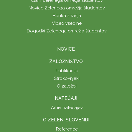
Člani Zelenega omrežja študentov
Novice Zelenega omrežja študentov
Banka znanja
Video vsebine
Dogodki Zelenega omrežja študentov
NOVICE
ZALOŽNIŠTVO
Publikacije
Strokovnjaki
O založbi
NATEČAJI
Arhiv natečajev
O ZELENI SLOVENIJI
Reference