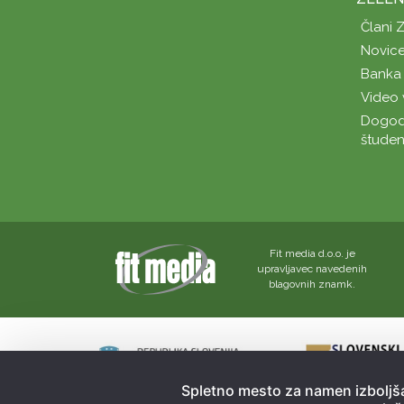
Člani 
Novice
Banka 
Video 
Dogod
študen
Fit media d.o.o. je
upravljavec navedenih
blagovnih znamk.
Spletno mesto za namen izboljša