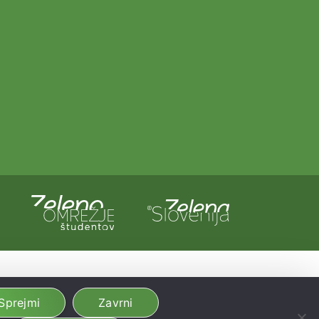
a in Evropska unija iz evropskega sklada za regionalni razvoj.
dobljeno preko Vavčerja za digitalni marketing.
Sprejmi
Zavrni