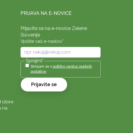
PRIJAVA NA E-NOVICE
Prijavite se na e-novice Zelene
Slovenije
Vpišite vaš e-naslov
*
Sprejmi
*
Strinjam se s
politiko varstva osebnih
podatkov
Prijavite se
 izbire
a na