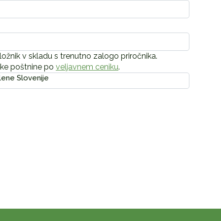
ložnik v skladu s trenutno zalogo priročnika.
ške poštnine po
veljavnem ceniku
.
lene Slovenije