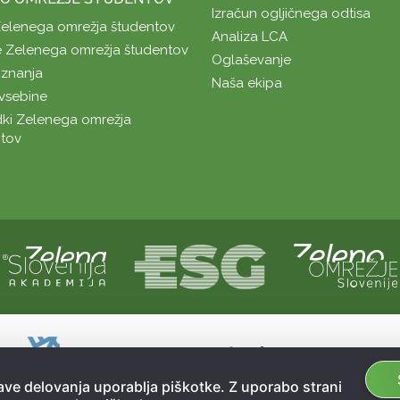
Izračun ogljičnega odtisa
Zelenega omrežja študentov
Analiza LCA
 Zelenega omrežja študentov
Oglaševanje
znanja
Naša ekipa
vsebine
ki Zelenega omrežja
tov
Naložbo sofinancirata Republika Slovenij
Sofinanciranje spletne strani je bilo pri
ve delovanja uporablja piškotke. Z uporabo strani