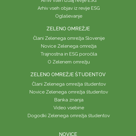
Arhiv vseh izdaj revije ESG
Arhiv vseh objav iz revije ESG
Oglaševanje
ZELENO OMREŽJE
Člani Zelenega omrežja Slovenije
Novice Zelenega omrežja
Trajnostna in ESG poročila
O Zelenem omrežju
ZELENO OMREŽJE ŠTUDENTOV
Člani Zelenega omrežja študentov
Novice Zelenega omrežja študentov
Banka znanja
Video vsebine
Dogodki Zelenega omrežja študentov
NOVICE