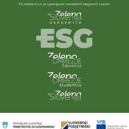
Fit media d.o.o. je upravljavec navedenih blagovnih znamk.