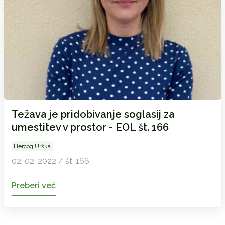
Težava je pridobivanje soglasij za
umestitev v prostor - EOL št. 166
Hercog Urška
02. 02. 2022 / št. 166
Preberi več