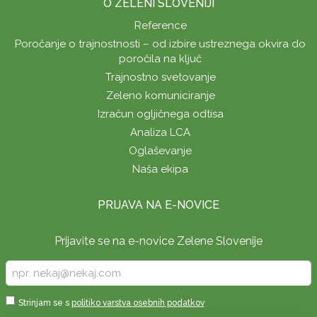
O ZELENI SLOVENIJI
Reference
Poročanje o trajnostnosti – od izbire ustreznega okvira do
poročila na ključ
Trajnostno svetovanje
Zeleno komuniciranje
Izračun ogljičnega odtisa
Analiza LCA
Oglaševanje
Naša ekipa
PRIJAVA NA E-NOVICE
Prijavite se na e-novice Zelene Slovenije
Vpišite
vaš
e-
Sprejmi
Strinjam se s
politiko varstva osebnih podatkov
naslov