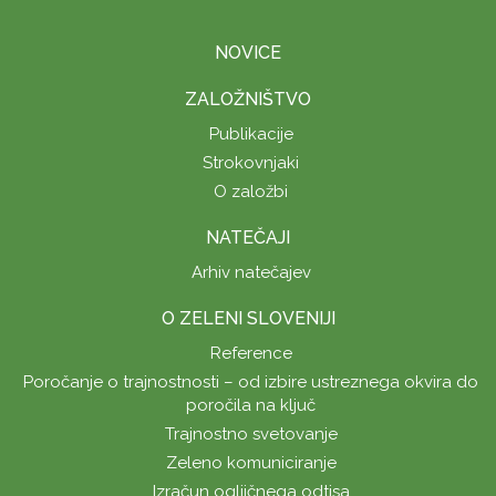
NOVICE
ZALOŽNIŠTVO
Publikacije
Strokovnjaki
O založbi
NATEČAJI
Arhiv natečajev
O ZELENI SLOVENIJI
Reference
Poročanje o trajnostnosti – od izbire ustreznega okvira do
poročila na ključ
Trajnostno svetovanje
Zeleno komuniciranje
Izračun ogljičnega odtisa