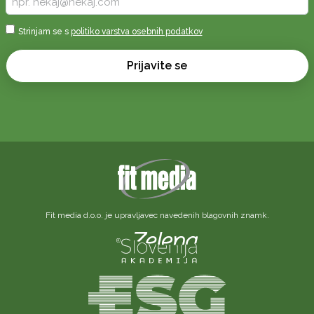
vaš
e-
Sprejmi
Strinjam se s
politiko varstva osebnih podatkov
naslov
*
*
Prijavite se
Fit media d.o.o. je upravljavec navedenih blagovnih znamk.