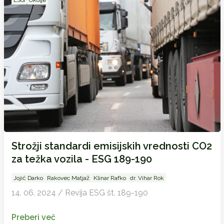
ESG
Okolje
Strožji standardi emisijskih vrednosti CO2
za težka vozila - ESG 189-190
Jojić Darko
Rakovec Matjaž
Klinar Rafko
dr. Vihar Rok
14. 06. 2024 / Revija ESG št. 189-190
Preberi več