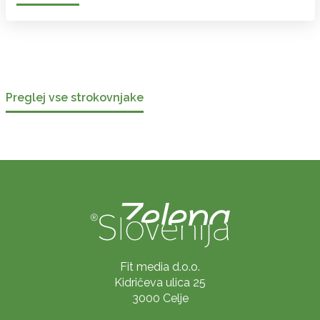
Preglej vse strokovnjake
Fit media d.o.o.
Kidričeva ulica 25
3000 Celje