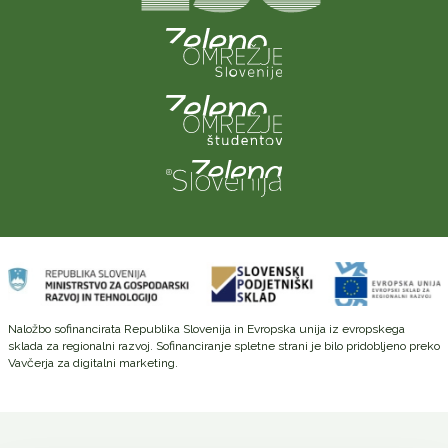
Naložbo sofinancirata Republika Slovenija in Evropska unija iz evropskega
sklada za regionalni razvoj. Sofinanciranje spletne strani je bilo pridobljeno preko
Vavčerja za digitalni marketing.