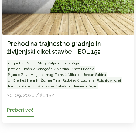
Prehod na trajnostno gradnjo in
življenjski cikel stavbe - EOL 152
izr. prof. dr. Vintar Mally Katja
dr. Turk Žiga
prof. dr. Zbašnik Senegačnik Martina
Knez Friderik
Šijanec Zavrl Marjana
mag. Tomšič Miha
dr. Jordan Sabina
dr. Gjerkeš Henrik
Žumer Tina
Radošević Lucijana
Ržišnik Andrej
Radinja Matej
dr. Atanasova Nataša
dr. Paravan Dejan
30. 09. 2020 / št. 152
Preberi več