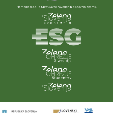
Fit media d.o.o. je upravljavec navedenih blagovnih znamk.