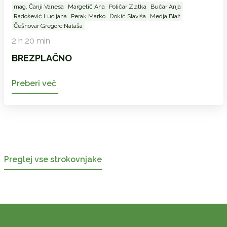
mag. Čanji Vanesa
Margetič Ana
Poličar Zlatka
Bučar Anja
Radošević Lucijana
Perak Marko
Đokić Slaviša
Medja Blaž
Češnovar Gregorc Nataša
2 h 20 min
BREZPLAČNO
Preberi več
Preglej vse strokovnjake