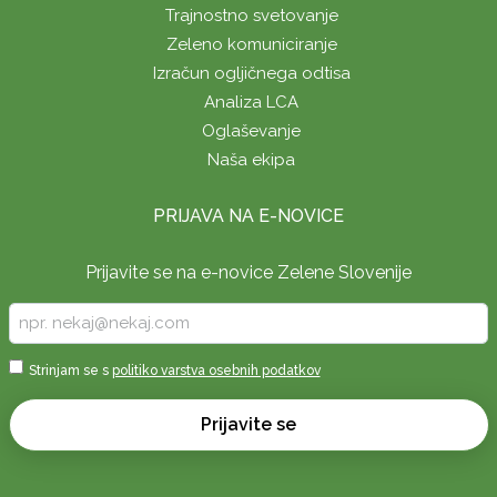
Trajnostno svetovanje
Zeleno komuniciranje
Izračun ogljičnega odtisa
Analiza LCA
Oglaševanje
Naša ekipa
PRIJAVA NA E-NOVICE
Prijavite se na e-novice Zelene Slovenije
Vpišite
vaš
e-
Sprejmi
Strinjam se s
politiko varstva osebnih podatkov
naslov
*
*
Prijavite se