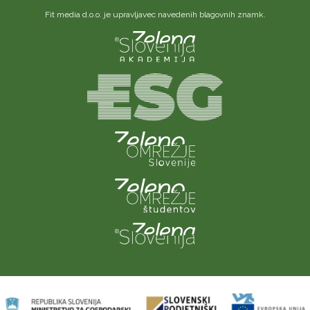
Fit media d.o.o. je upravljavec navedenih blagovnih znamk.