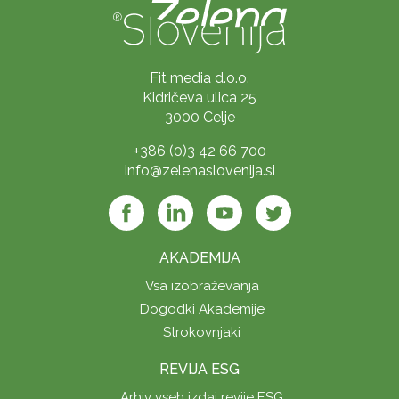
Fit media d.o.o.
Kidričeva ulica 25
3000 Celje
+386 (0)3 42 66 700
info@zelenaslovenija.si
AKADEMIJA
Vsa izobraževanja
Dogodki Akademije
Strokovnjaki
REVIJA ESG
Arhiv vseh izdaj revije ESG