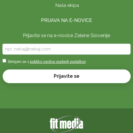
Naša ekipa
PRIJAVA NA E-NOVICE
Prijavite se na e-novice Zelene Slovenije
Vpišite
vaš
e-
Sprejmi
Strinjam se s
politiko varstva osebnih podatkov
naslov
*
*
Prijavite se