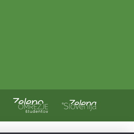
a in Evropska unija iz evropskega sklada za regionalni razvoj.