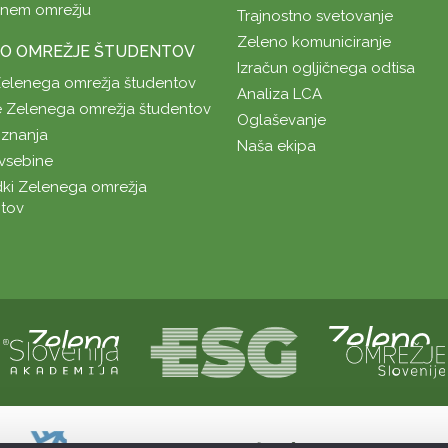
enem omrežju
Trajnostno svetovanje
Zeleno komuniciranje
O OMREŽJE ŠTUDENTOV
Izračun ogljičnega odtisa
Zelenega omrežja študentov
Analiza LCA
 Zelenega omrežja študentov
Oglaševanje
znanja
Naša ekipa
vsebine
ki Zelenega omrežja
tov
Naložbo sofinancirata Republika Slovenij