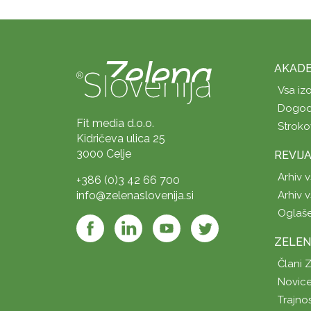
AKADE
Vsa iz
Dogod
Fit media d.o.o.
Stroko
Kidričeva ulica 25
3000 Celje
REVIJ
Arhiv v
+386 (0)3 42 66 700
info@zelenaslovenija.si
Arhiv v
Oglaš
ZELEN
Člani 
Novice
Trajno