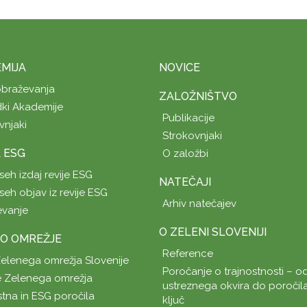
MIJA
NOVICE
obraževanja
ZALOŽNIŠTVO
ki Akademije
Publikacije
vnjaki
Strokovnjaki
A ESG
O založbi
seh izdaj revije ESG
NATEČAJI
seh objav iz revije ESG
Arhiv natečajev
evanje
O ZELENI SLOVENIJI
O OMREŽJE
Reference
Zelenega omrežja Slovenije
Poročanje o trajnostnosti – od
 Zelenega omrežja
ustreznega okvira do poročil
stna in ESG poročila
ključ