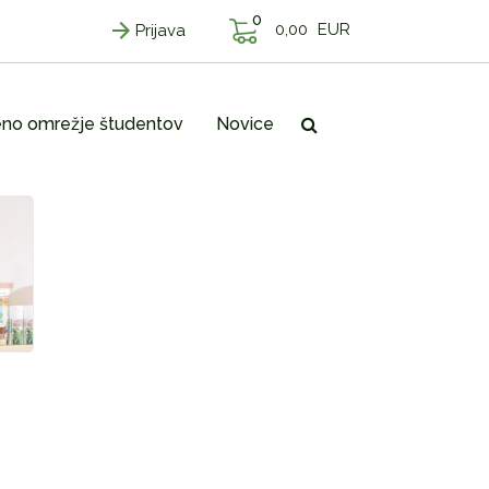
0
0,00
EUR
Prijava
no omrežje študentov
Novice