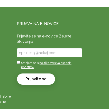
PRIJAVA NA E-NOVICE
Prijavite se na e-novice Zelene
Slovenije
Vpišite
vaš
e-
Sprejmi
Strinjam se s
politiko varstva osebnih
naslov
podatkov
*
*
Prijavite se
 izbire
a na