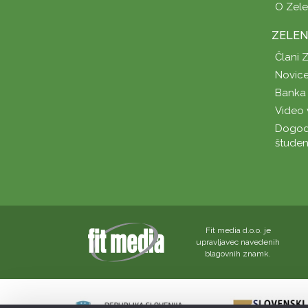
O Zel
ZELEN
Člani 
Novice
Banka 
Video 
Dogod
študen
Fit media d.o.o. je
upravljavec navedenih
blagovnih znamk.