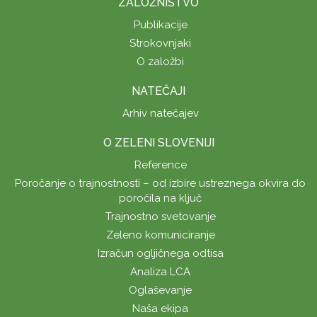
ZALOŽNIŠTVO
Publikacije
Strokovnjaki
O založbi
NATEČAJI
Arhiv natečajev
O ZELENI SLOVENIJI
Reference
Poročanje o trajnostnosti – od izbire ustreznega okvira do
poročila na ključ
Trajnostno svetovanje
Zeleno komuniciranje
Izračun ogljičnega odtisa
Analiza LCA
Oglaševanje
Naša ekipa