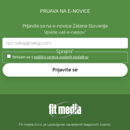
PRIJAVA NA E-NOVICE
Prijavite se na e-novice Zelene Slovenije
Vpišite vaš e-naslov
*
Sprejmi
*
Strinjam se s
politiko varstva osebnih podatkov
Prijavite se
Fit media d.o.o. je upravljavec navedenih blagovnih znamk.