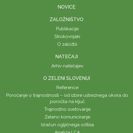
NOVICE
ZALOŽNIŠTVO
Publikacije
Strokovnjaki
O založbi
NATEČAJI
Arhiv natečajev
O ZELENI SLOVENIJI
Reference
Poročanje o trajnostnosti – od izbire ustreznega okvira do
poročila na ključ
Trajnostno svetovanje
Zeleno komuniciranje
Izračun ogljičnega odtisa
Analiza LCA