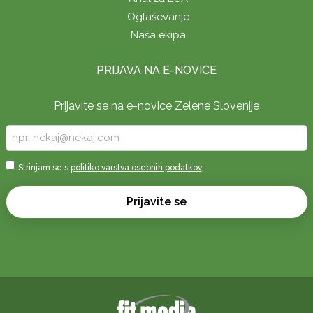
Oglaševanje
Naša ekipa
PRIJAVA NA E-NOVICE
Prijavite se na e-novice Zelene Slovenije
Vpišite
vaš
e-
Sprejmi
Strinjam se s
politiko varstva osebnih podatkov
naslov
*
*
Prijavite se