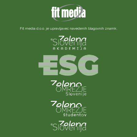
Fit media d.o.o. je upravljavec navedenih blagovnih znamk.