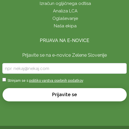
Izračun ogljičnega odtisa
Analiza LCA
Oglaševanje
Naša ekipa
PRIJAVA NA E-NOVICE
Prijavite se na e-novice Zelene Slovenije
Vpišite
vaš
e-
Sprejmi
Strinjam se s
politiko varstva osebnih podatkov
naslov
*
*
Prijavite se