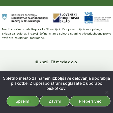
Naložbo sofinancirata Republika Slovenija in Evropska unija iz evropskega
sklada za regionalni razvoj. Sofinanciranje spletne strani je bilo pridobljeno preko
Vavčerja za digitalni marketing.
© 2026
Fit media d.o.o.
Politika zasebnosti in varovanje osebnih podatkov
Spletno mesto za namen izboljšave delovanja uporablja
piškotke. Z uporabo strani soglašate z uporabo
Splošni pogoji poslovanja
piškotkov.
Kazalo strani
Sprejmi
Zavrni
Preberi več
Izdelava spletne strani:
Emigma