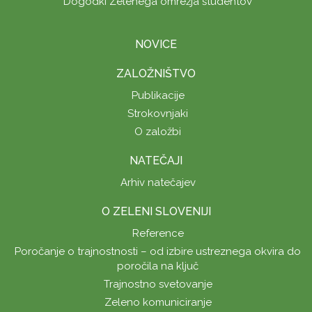
Dogodki Zelenega omrežja študentov
NOVICE
ZALOŽNIŠTVO
Publikacije
Strokovnjaki
O založbi
NATEČAJI
Arhiv natečajev
O ZELENI SLOVENIJI
Reference
Poročanje o trajnostnosti – od izbire ustreznega okvira do
poročila na ključ
Trajnostno svetovanje
Zeleno komuniciranje